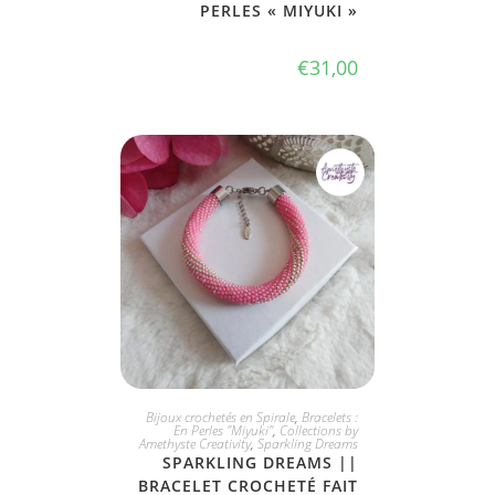
PERLES « MIYUKI »
€
31,00
JE L'ADOPTE
Bijoux crochetés en Spirale
,
Bracelets :
En Perles "Miyuki"
,
Collections by
Amethyste Creativity
,
Sparkling Dreams
SPARKLING DREAMS ||
BRACELET CROCHETÉ FAIT