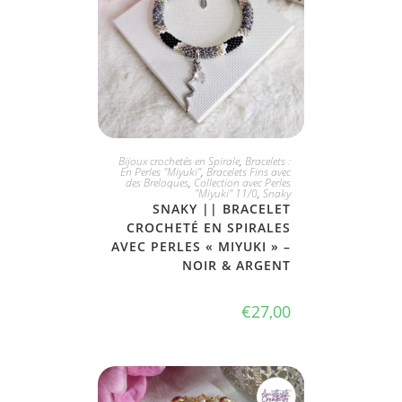
JE L'ADOPTE
Bijoux crochetés en Spirale
,
Bracelets :
En Perles "Miyuki"
,
Bracelets Fins avec
des Breloques
,
Collection avec Perles
"Miyuki" 11/0
,
Snaky
SNAKY || BRACELET
CROCHETÉ EN SPIRALES
AVEC PERLES « MIYUKI » –
NOIR & ARGENT
€
27,00