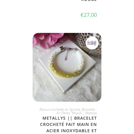
€
27,00
JE L'ADOPTE
Bijoux crochetés en Spirale
,
Bracelets :
En Perles "Miyuki"
,
Metalys
METALLYS || BRACELET
CROCHETÉ FAIT MAIN EN
ACIER INOXYDABLE ET