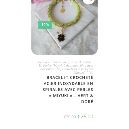
10%
JE L'ADOPTE
Bijoux crochetés en Spirale
,
Bracelets :
En Perles "Miyuki"
,
Bracelets Fins avec
des Breloques
,
Collection avec Perles
"Miyuki" 11/0
BRACELET CROCHETÉ
ACIER INOXYDABLE EN
SPIRALES AVEC PERLES
« MIYUKI » – VERT &
DORÉ
€
26,00
€
29,00