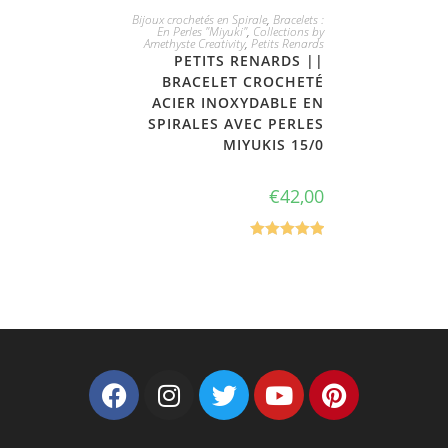
JE L'ADOPTE
Bijoux crochetés en Spirale
,
Bracelets :
En Perles "Miyuki"
,
Collections by
Amethyste Creativity
,
Petits Renards
PETITS RENARDS ||
BRACELET CROCHETÉ
ACIER INOXYDABLE EN
SPIRALES AVEC PERLES
MIYUKIS 15/0
€
42,00
Note
5.00
sur 5