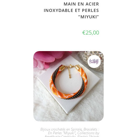
MAIN EN ACIER
INOXYDABLE ET PERLES
“MIYUKI”
€
25,00
JE L'ADOPTE
Bijoux crochetés en Spirale
,
Bracelets :
En Perles "Miyuki"
,
Collections by
Amethyste Creativity
,
Electric Shines