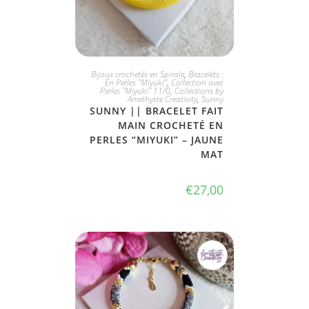
JE L'ADOPTE
Bijoux crochetés en Spirale
,
Bracelets :
En Perles "Miyuki"
,
Collection avec
Perles "Miyuki" 11/0
,
Collections by
Amethyste Creativity
,
Sunny
SUNNY || BRACELET FAIT
MAIN CROCHETÉ EN
PERLES “MIYUKI” – JAUNE
MAT
€
27,00