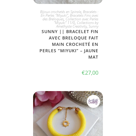
JE L'ADOPTE
Bijoux crochetés en Spirale
,
Bracelets :
En Perles "Miyuki"
,
Bracelets Fins avec
des Breloques
,
Collection avec Perles
"Miyuki" 11/0
,
Collections by
Amethyste Creativity
,
Sunny
SUNNY || BRACELET FIN
AVEC BRELOQUE FAIT
MAIN CROCHETÉ EN
PERLES “MIYUKI” – JAUNE
MAT
€
27,00