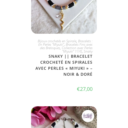
JE L'ADOPTE
Bijoux crochetés en Spirale
,
Bracelets :
En Perles "Miyuki"
,
Bracelets Fins avec
des Breloques
,
Collection avec Perles
"Miyuki" 11/0
,
Snaky
SNAKY || BRACELET
CROCHETÉ EN SPIRALES
AVEC PERLES « MIYUKI » –
NOIR & DORÉ
€
27,00