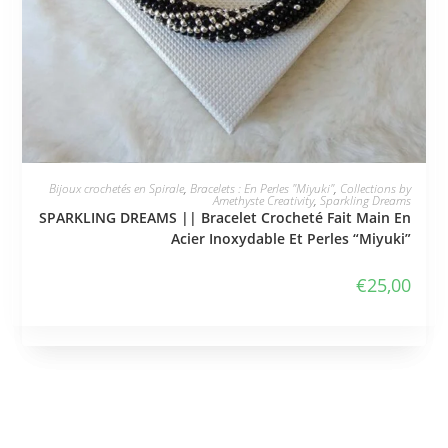
JE L'ADOPTE
Bijoux crochetés en Spirale
,
Bracelets : En Perles "Miyuki"
,
Collections by
Amethyste Creativity
,
Sparkling Dreams
SPARKLING DREAMS || Bracelet Crocheté Fait Main En
Acier Inoxydable Et Perles “Miyuki”
€
25,00