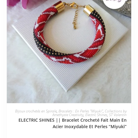
JE L'ADOPTE
Bijoux crochetés en Spirale
,
Bracelets : En Perles "Miyuki"
,
Collections by
Amethyste Creativity
,
Electric Shines
,
ST Valentin
ELECTRIC SHINES || Bracelet Crocheté Fait Main En
Acier Inoxydable Et Perles “Miyuki”