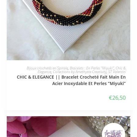
JE L'ADOPTE
Bijoux crochetés en Spirale
,
Bracelets : En Perles "Miyuki"
,
Chic &
Elegance
,
Collections by Amethyste Creativity
,
ST Valentin
CHIC & ELEGANCE || Bracelet Crocheté Fait Main En
Acier Inoxydable Et Perles “Miyuki”
€
26,50