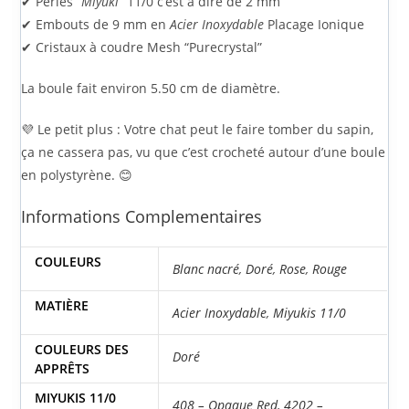
✔ Perles “
Miyuki
” 11/0 c’est à dire de 2 mm
✔ Embouts de 9 mm en
Acier Inoxydable
Placage Ionique
✔ Cristaux à coudre Mesh “Purecrystal”
La boule fait environ 5.50 cm de diamètre.
💜 Le petit plus : Votre chat peut le faire tomber du sapin,
ça ne cassera pas, vu que c’est crocheté autour d’une boule
en polystyrène. 😊
Informations Complementaires
COULEURS
Blanc nacré
,
Doré
,
Rose
,
Rouge
MATIÈRE
Acier Inoxydable
,
Miyukis 11/0
COULEURS DES
Doré
APPRÊTS
MIYUKIS 11/0
408 – Opaque Red
,
4202 –