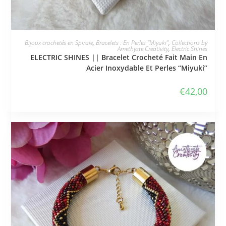
JE L'ADOPTE
Bijoux crochetés en Spirale
,
Bracelets : En Perles "Miyuki"
,
Collections by
Amethyste Creativity
,
Electric Shines
ELECTRIC SHINES || Bracelet Crocheté Fait Main En
Acier Inoxydable Et Perles “Miyuki”
€
42,00