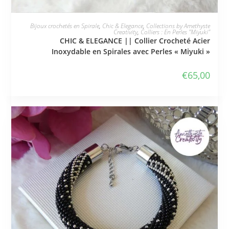
JE L'ADOPTE
Bijoux crochetés en Spirale
,
Chic & Elegance
,
Collections by Amethyste
Creativity
,
Colliers : En Perles "Miyuki"
CHIC & ELEGANCE || Collier Crocheté Acier
Inoxydable en Spirales avec Perles « Miyuki »
€
65,00