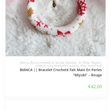
JE L'ADOPTE
Bianca
,
Bijoux crochetés en Spirale
,
Bracelets : En Perles "Miyuki"
,
Collections by Amethyste Creativity
,
Noel
,
Vente Flash
BIANCA || Bracelet Crocheté Fait Main En Perles
“Miyuki” – Rouge
€
42,00