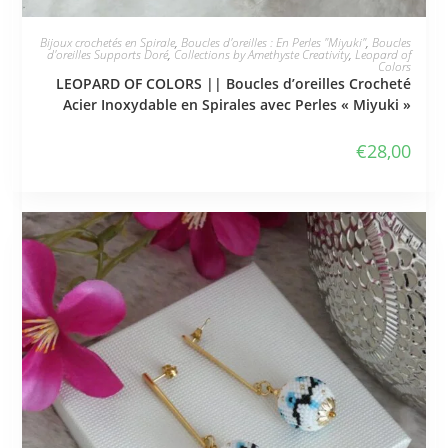
JE L'ADOPTE
Bijoux crochetés en Spirale
,
Boucles d'oreilles : En Perles "Miyuki"
,
Boucles
d'oreilles Supports Doré
,
Collections by Amethyste Creativity
,
Leopard of
Colors
LEOPARD OF COLORS || Boucles d’oreilles Crocheté
Acier Inoxydable en Spirales avec Perles « Miyuki »
€
28,00