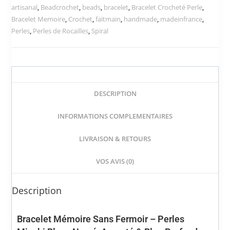
artisanal
,
Beadcrochet
,
beads
,
bracelet
,
Bracelet Crocheté Perle
,
Bracelet Memoire
,
Crochet
,
faitmain
,
handmade
,
madeinfrance
,
Perles
,
Perles de Rocailles
,
Spiral
DESCRIPTION
INFORMATIONS COMPLEMENTAIRES
LIVRAISON & RETOURS
VOS AVIS (0)
Description
Bracelet Mémoire Sans Fermoir – Perles