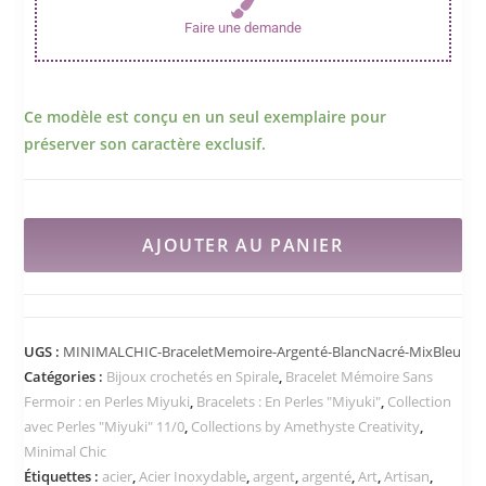
Faire une demande
Ce modèle est conçu en un seul exemplaire pour
préserver son caractère exclusif.
AJOUTER AU PANIER
UGS :
MINIMALCHIC-BraceletMemoire-Argenté-BlancNacré-MixBleu
Catégories :
Bijoux crochetés en Spirale
,
Bracelet Mémoire Sans
Fermoir : en Perles Miyuki
,
Bracelets : En Perles "Miyuki"
,
Collection
avec Perles "Miyuki" 11/0
,
Collections by Amethyste Creativity
,
Minimal Chic
Étiquettes :
acier
,
Acier Inoxydable
,
argent
,
argenté
,
Art
,
Artisan
,