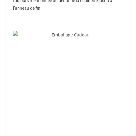
toujours mentionnée du début de la chainette jusqu’à
l’anneau de fin.
Le Bijou vous sera livré dans une petite boîte en cartons de
couleur Rose / Violet. Tout ça pour bien protéger les bijoux
lors du transport, et aussi pour vous permettre de bien les
ranger.
Pièce UNIQUE, Un bijou que personne d’autre ne
portera.
De légères variations de couleur peuvent
apparaître, notamment en raison des différences
de luminosité et de réglages d’écran.