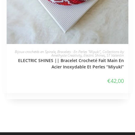
JE L'ADOPTE
Bijoux crochetés en Spirale
,
Bracelets : En Perles "Miyuki"
,
Collections by
Amethyste Creativity
,
Electric Shines
,
ST Valentin
ELECTRIC SHINES || Bracelet Crocheté Fait Main En
Acier Inoxydable Et Perles “Miyuki”
€
42,00