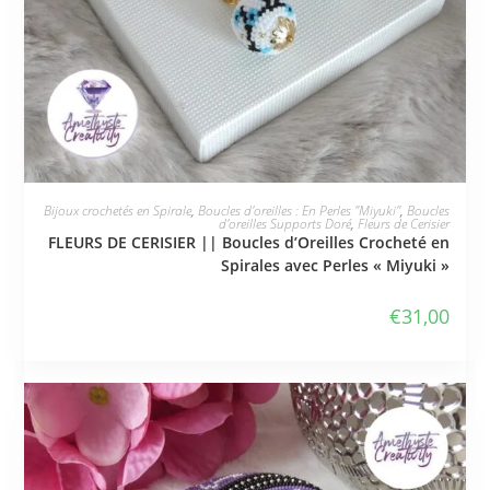
JE L'ADOPTE
Bijoux crochetés en Spirale
,
Boucles d'oreilles : En Perles "Miyuki"
,
Boucles
d'oreilles Supports Doré
,
Fleurs de Cerisier
FLEURS DE CERISIER || Boucles d’Oreilles Crocheté en
Spirales avec Perles « Miyuki »
€
31,00