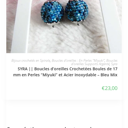
JE L'ADOPTE
Bijoux crochetés en Spirale
,
Boucles d'oreilles : En Perles "Miyuki"
,
Boucles
d'oreilles Supports Argenté
,
Syra
SYRA || Boucles d’oreilles Crochetées Boules de 17
mm en Perles “Miyuki” et Acier Inoxydable – Bleu Mix
€
23,00