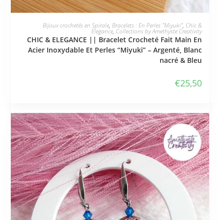
JE L'ADOPTE
Bijoux crochetés en Spirale
,
Bracelets : En Perles "Miyuki"
,
Chic &
Elegance
,
Collections by Amethyste Creativity
CHIC & ELEGANCE || Bracelet Crocheté Fait Main En
Acier Inoxydable Et Perles “Miyuki” – Argenté, Blanc
nacré & Bleu
€
25,50