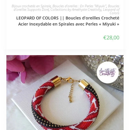
JE L'ADOPTE
Bijoux crochetés en Spirale
,
Boucles d'oreilles : En Perles "Miyuki"
,
Boucles
d'oreilles Supports Doré
,
Collections by Amethyste Creativity
,
Leopard of
Colors
LEOPARD OF COLORS || Boucles d’oreilles Crocheté
Acier Inoxydable en Spirales avec Perles « Miyuki »
€
28,00