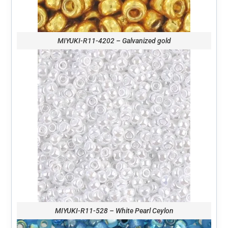
MIYUKI-R11-4202 – Galvanized gold
MIYUKI-R11-528 – White Pearl Ceylon