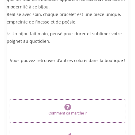
modernité à ce bijou.
Réalisé avec soin, chaque bracelet est une pièce unique,
empreinte de finesse et de poésie.
✨ Un bijou fait main, pensé pour durer et sublimer votre
poignet au quotidien.
Vous pouvez retrouver d’autres coloris dans la boutique !
possibilité de personnaliser :
vous pouvez demander de personnaliser ce bijou si les couleurs ou
la taille ne vous conviennent pas via le formulaire de contact.
comptez quelques jours pour la réalisation du bijou.
Comment ça marche ?