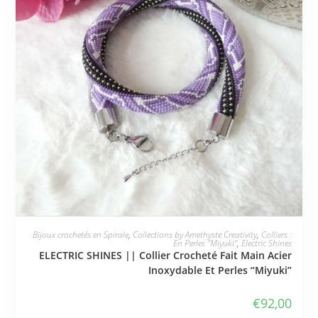
JE L'ADOPTE
Bijoux crochetés en Spirale
,
Collections by Amethyste Creativity
,
Colliers :
En Perles "Miyuki"
,
Electric Shines
ELECTRIC SHINES || Collier Crocheté Fait Main Acier
Inoxydable Et Perles “Miyuki”
€
92,00