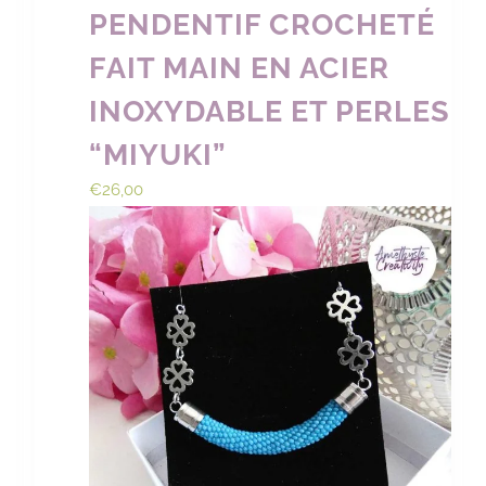
PENDENTIF CROCHETÉ
FAIT MAIN EN ACIER
INOXYDABLE ET PERLES
“MIYUKI”
€
26,00