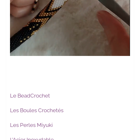
Le BeadCrochet
Les Boules Crochetés
Les Perles Miyuki
L’Acier Inoxydable