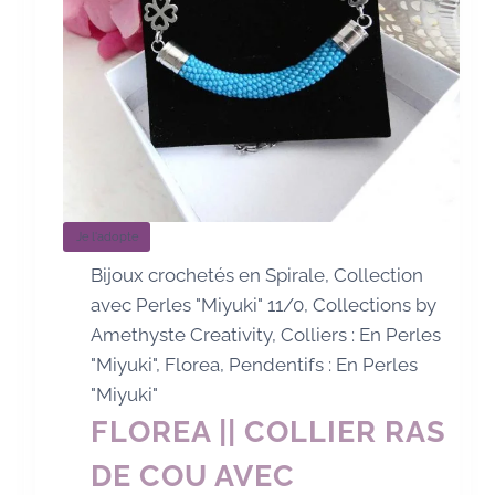
Je l'adopte
Bijoux crochetés en Spirale
,
Collection
avec Perles "Miyuki" 11/0
,
Collections by
Amethyste Creativity
,
Colliers : En Perles
"Miyuki"
,
Florea
,
Pendentifs : En Perles
"Miyuki"
FLOREA || COLLIER RAS
DE COU AVEC