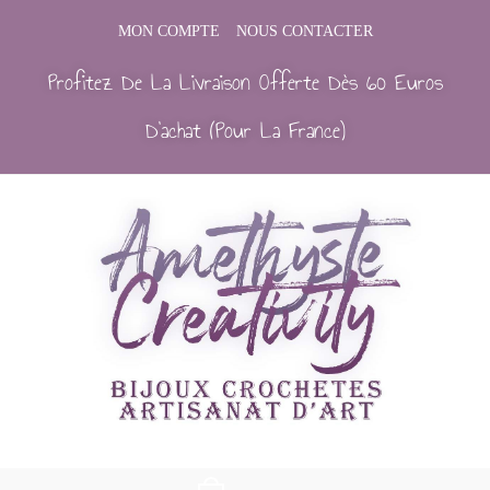
MON COMPTE
NOUS CONTACTER
Profitez De La Livraison Offerte Dès 60 Euros
D’achat (Pour La France)