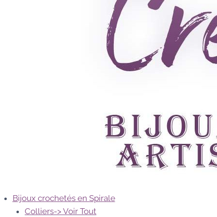
Bijoux crochetés en Spirale
Colliers
-> Voir Tout