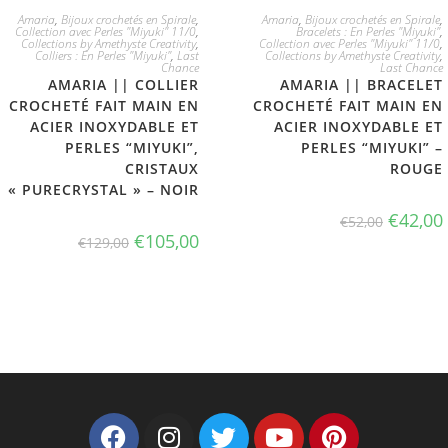
JE L'ADOPTE
JE L'ADOPTE
Amaria
,
Bijoux crochetés en Spirale
,
Amaria
,
Bijoux crochetés en Spirale
,
Collection avec Perles "Miyuki" 11/0
,
Bracelets : En Perles "Miyuki"
,
Collections by Amethyste Creativity
,
Collection avec Perles "Miyuki" 11/0
,
Colliers : En Perles "Miyuki"
,
Last
Collections by Amethyste Creativity
,
Chance
Last Chance
AMARIA || COLLIER
AMARIA || BRACELET
CROCHETÉ FAIT MAIN EN
CROCHETÉ FAIT MAIN EN
ACIER INOXYDABLE ET
ACIER INOXYDABLE ET
PERLES “MIYUKI”,
PERLES “MIYUKI” –
CRISTAUX
ROUGE
« PURECRYSTAL » – NOIR
€
42,00
€
52,00
€
105,00
€
129,00