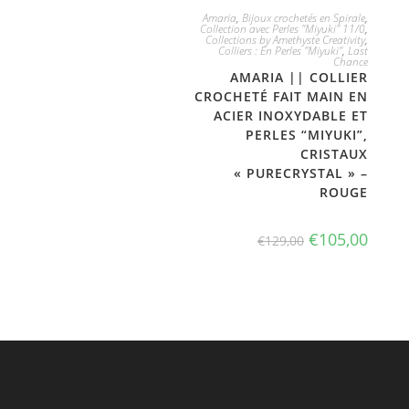
JE L'ADOPTE
Amaria
,
Bijoux crochetés en Spirale
,
Collection avec Perles "Miyuki" 11/0
,
Collections by Amethyste Creativity
,
Colliers : En Perles "Miyuki"
,
Last
Chance
AMARIA || COLLIER
CROCHETÉ FAIT MAIN EN
ACIER INOXYDABLE ET
PERLES “MIYUKI”,
CRISTAUX
« PURECRYSTAL » –
ROUGE
€
105,00
€
129,00