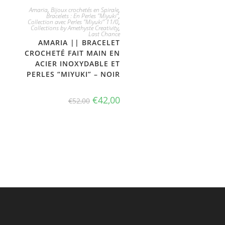
JE L'ADOPTE
Amaria
,
Bijoux crochetés en Spirale
,
Bracelets : En Perles "Miyuki"
,
Collection avec Perles "Miyuki" 11/0
,
Collections by Amethyste Creativity
,
Last Chance
AMARIA || BRACELET
CROCHETÉ FAIT MAIN EN
ACIER INOXYDABLE ET
PERLES “MIYUKI” – NOIR
€
42,00
€
52,00