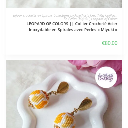
JE L'ADOPTE
Bijoux crochetés en Spirale
,
Collections by Amethyste Creativity
,
Colliers :
En Perles "Miyuki"
,
Leopard of Colors
LEOPARD OF COLORS || Collier Crocheté Acier
Inoxydable en Spirales avec Perles « Miyuki »
€
80,00