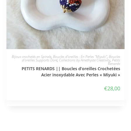
JE L'ADOPTE
Bijoux crochetés en Spirale
,
Boucles d'oreilles : En Perles "Miyuki"
,
Boucles
d'oreilles Supports Doré
,
Collections by Amethyste Creativity
,
Petits
Renards
PETITS RENARDS || Boucles d’oreilles Crochetées
Acier inoxydable Avec Perles « Miyuki »
€
28,00