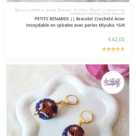
JE L'ADOPTE
Bijoux crochetés en Spirale
,
Bracelets : En Perles "Miyuki"
,
Collections by
Amethyste Creativity
,
Petits Renards
PETITS RENARDS || Bracelet Crocheté Acier
inoxydable en spirales avec perles Miyukis 15/0
€
42,00
Note
5.00
sur 5