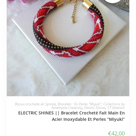
JE L'ADOPTE
Bijoux crochetés en Spirale
,
Bracelets : En Perles "Miyuki"
,
Collections by
Amethyste Creativity
,
Electric Shines
,
ST Valentin
ELECTRIC SHINES || Bracelet Crocheté Fait Main En
Acier Inoxydable Et Perles “Miyuki”
€
42,00