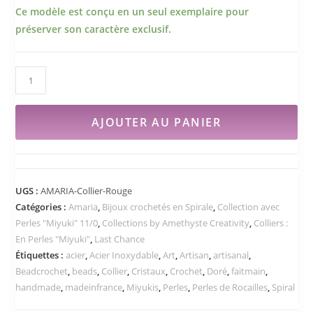
Ce modèle est conçu en un seul exemplaire pour
préserver son caractère exclusif.
AJOUTER AU PANIER
UGS :
AMARIA-Collier-Rouge
Catégories :
Amaria
,
Bijoux crochetés en Spirale
,
Collection avec
Perles "Miyuki" 11/0
,
Collections by Amethyste Creativity
,
Colliers :
En Perles "Miyuki"
,
Last Chance
Étiquettes :
acier
,
Acier Inoxydable
,
Art
,
Artisan
,
artisanal
,
Beadcrochet
,
beads
,
Collier
,
Cristaux
,
Crochet
,
Doré
,
faitmain
,
handmade
,
madeinfrance
,
Miyukis
,
Perles
,
Perles de Rocailles
,
Spiral