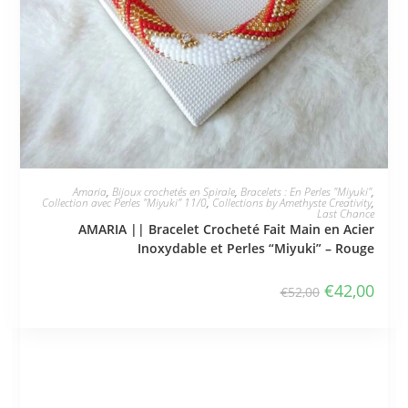
JE L'ADOPTE
Amaria
,
Bijoux crochetés en Spirale
,
Bracelets : En Perles "Miyuki"
,
Collection avec Perles "Miyuki" 11/0
,
Collections by Amethyste Creativity
,
Last Chance
AMARIA || Bracelet Crocheté Fait Main en Acier
Inoxydable et Perles “Miyuki” – Rouge
€
42,00
€
52,00