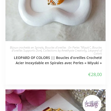
JE L'ADOPTE
Bijoux crochetés en Spirale
,
Boucles d'oreilles : En Perles "Miyuki"
,
Boucles
d'oreilles Supports Doré
,
Collections by Amethyste Creativity
,
Leopard of
Colors
LEOPARD OF COLORS || Boucles d’oreilles Crocheté
Acier Inoxydable en Spirales avec Perles « Miyuki »
€
28,00