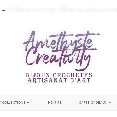
Profitez De La Livraison Offerte Dès 60 Euros D’acha
cter
S COLLECTIONS
HOMME
CARTE CADEAUX