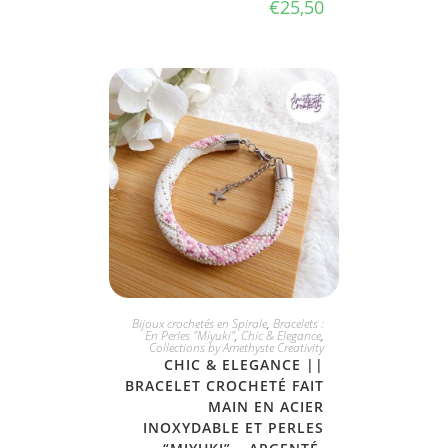
€
25,50
JE L'ADOPTE
Bijoux crochetés en Spirale
,
Bracelets :
En Perles "Miyuki"
,
Chic & Elegance
,
Collections by Amethyste Creativity
CHIC & ELEGANCE ||
BRACELET CROCHETÉ FAIT
MAIN EN ACIER
INOXYDABLE ET PERLES