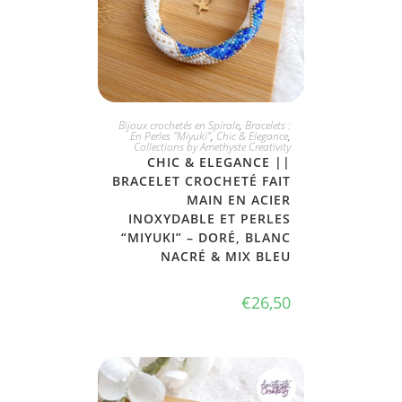
JE L'ADOPTE
Bijoux crochetés en Spirale
,
Bracelets :
En Perles "Miyuki"
,
Chic & Elegance
,
Collections by Amethyste Creativity
CHIC & ELEGANCE ||
BRACELET CROCHETÉ FAIT
MAIN EN ACIER
INOXYDABLE ET PERLES
“MIYUKI” – DORÉ, BLANC
NACRÉ & MIX BLEU
€
26,50