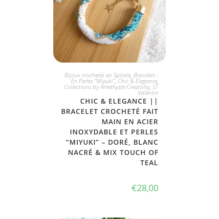
JE L'ADOPTE
Bijoux crochetés en Spirale
,
Bracelets :
En Perles "Miyuki"
,
Chic & Elegance
,
Collections by Amethyste Creativity
,
ST
Valentin
CHIC & ELEGANCE ||
BRACELET CROCHETÉ FAIT
MAIN EN ACIER
INOXYDABLE ET PERLES
“MIYUKI” – DORÉ, BLANC
NACRÉ & MIX TOUCH OF
TEAL
€
28,00