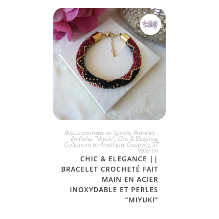
JE L'ADOPTE
Bijoux crochetés en Spirale
,
Bracelets :
En Perles "Miyuki"
,
Chic & Elegance
,
Collections by Amethyste Creativity
,
ST
Valentin
CHIC & ELEGANCE ||
BRACELET CROCHETÉ FAIT
MAIN EN ACIER
INOXYDABLE ET PERLES
“MIYUKI”