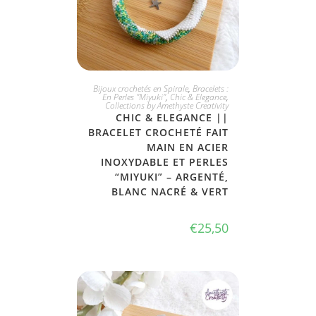
JE L'ADOPTE
Bijoux crochetés en Spirale
,
Bracelets :
En Perles "Miyuki"
,
Chic & Elegance
,
Collections by Amethyste Creativity
CHIC & ELEGANCE ||
BRACELET CROCHETÉ FAIT
MAIN EN ACIER
INOXYDABLE ET PERLES
“MIYUKI” – ARGENTÉ,
BLANC NACRÉ & VERT
€
25,50