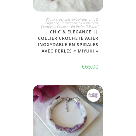
JE L'ADOPTE
Bijoux crochetés en Spirale
,
Chic &
Elegance
,
Collections by Amethyste
Creativity
,
Colliers : En Perles "Miyuki"
CHIC & ELEGANCE ||
COLLIER CROCHETÉ ACIER
INOXYDABLE EN SPIRALES
AVEC PERLES « MIYUKI »
€
65,00