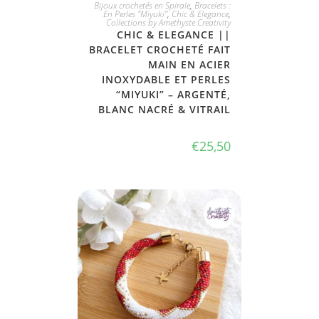
JE L'ADOPTE
Bijoux crochetés en Spirale
,
Bracelets :
En Perles "Miyuki"
,
Chic & Elegance
,
Collections by Amethyste Creativity
CHIC & ELEGANCE ||
BRACELET CROCHETÉ FAIT
MAIN EN ACIER
INOXYDABLE ET PERLES
“MIYUKI” – ARGENTÉ,
BLANC NACRÉ & VITRAIL
€
25,50