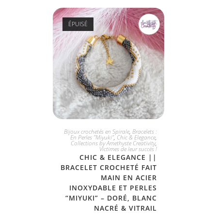
ÉPUISÉ
PLUS DISPONIBLE
Bijoux crochetés en Spirale
,
Bracelets :
En Perles "Miyuki"
,
Chic & Elegance
,
Collections by Amethyste Creativity
,
Victimes de leur succès !
CHIC & ELEGANCE ||
BRACELET CROCHETÉ FAIT
MAIN EN ACIER
INOXYDABLE ET PERLES
“MIYUKI” – DORÉ, BLANC
NACRÉ & VITRAIL