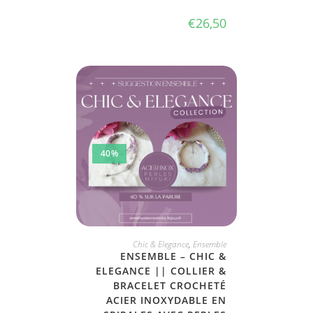
€
26,50
40%
JE PRENDS TOUT !
Chic & Elegance
,
Ensemble
ENSEMBLE – CHIC &
ELEGANCE || COLLIER &
BRACELET CROCHETÉ
ACIER INOXYDABLE EN