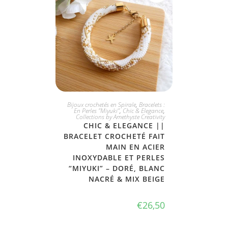
JE L'ADOPTE
Bijoux crochetés en Spirale
,
Bracelets :
En Perles "Miyuki"
,
Chic & Elegance
,
Collections by Amethyste Creativity
CHIC & ELEGANCE ||
BRACELET CROCHETÉ FAIT
MAIN EN ACIER
INOXYDABLE ET PERLES
“MIYUKI” – DORÉ, BLANC
NACRÉ & MIX BEIGE
€
26,50