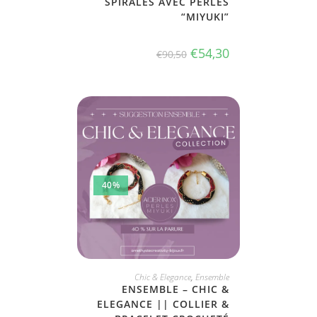
SPIRALES AVEC PERLES
“MIYUKI”
€
54,30
€
90,50
40%
JE PRENDS TOUT !
Chic & Elegance
,
Ensemble
ENSEMBLE – CHIC &
ELEGANCE || COLLIER &