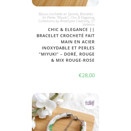
JE L'ADOPTE
Bijoux crochetés en Spirale
,
Bracelets :
En Perles "Miyuki"
,
Chic & Elegance
,
Collections by Amethyste Creativity
,
ST
Valentin
CHIC & ELEGANCE ||
BRACELET CROCHETÉ FAIT
MAIN EN ACIER
INOXYDABLE ET PERLES
“MIYUKI” – DORÉ, ROUGE
& MIX ROUGE-ROSE
€
28,00