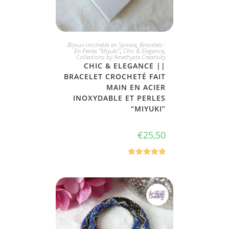
JE L'ADOPTE
Bijoux crochetés en Spirale
,
Bracelets :
En Perles "Miyuki"
,
Chic & Elegance
,
Collections by Amethyste Creativity
CHIC & ELEGANCE ||
BRACELET CROCHETÉ FAIT
MAIN EN ACIER
INOXYDABLE ET PERLES
“MIYUKI”
€
25,50
Note
5.00
sur 5