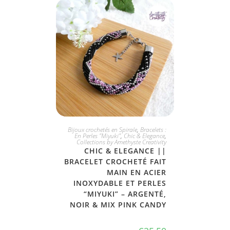
JE L'ADOPTE
Bijoux crochetés en Spirale
,
Bracelets :
En Perles "Miyuki"
,
Chic & Elegance
,
Collections by Amethyste Creativity
CHIC & ELEGANCE ||
BRACELET CROCHETÉ FAIT
MAIN EN ACIER
INOXYDABLE ET PERLES
“MIYUKI” – ARGENTÉ,
NOIR & MIX PINK CANDY