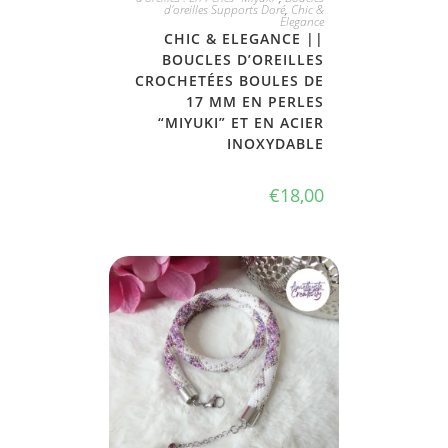
d'oreilles Supports Doré
,
Chic &
Elegance
CHIC & ELEGANCE ||
BOUCLES D’OREILLES
CROCHETÉES BOULES DE
17 MM EN PERLES
“MIYUKI” ET EN ACIER
INOXYDABLE
€
18,00