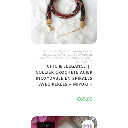
JE L'ADOPTE
Bijoux crochetés en Spirale
,
Chic &
Elegance
,
Collections by Amethyste
Creativity
,
Colliers : En Perles "Miyuki"
,
ST Valentin
CHIC & ELEGANCE ||
COLLIER CROCHETÉ ACIER
INOXYDABLE EN SPIRALES
AVEC PERLES « MIYUKI »
€
65,00
ÉPUISÉ