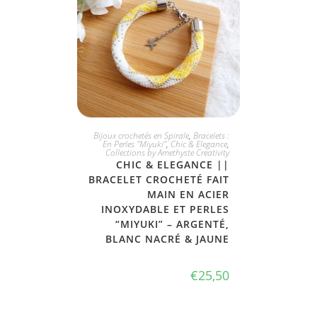
JE L'ADOPTE
Bijoux crochetés en Spirale
,
Bracelets :
En Perles "Miyuki"
,
Chic & Elegance
,
Collections by Amethyste Creativity
CHIC & ELEGANCE ||
BRACELET CROCHETÉ FAIT
MAIN EN ACIER
INOXYDABLE ET PERLES
“MIYUKI” – ARGENTÉ,
BLANC NACRÉ & JAUNE
€
25,50