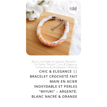
JE L'ADOPTE
Bijoux crochetés en Spirale
,
Bracelets :
En Perles "Miyuki"
,
Chic & Elegance
,
Collections by Amethyste Creativity
CHIC & ELEGANCE ||
BRACELET CROCHETÉ FAIT
MAIN EN ACIER
INOXYDABLE ET PERLES
“MIYUKI” – ARGENTÉ,
BLANC NACRÉ & ORANGE