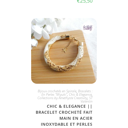
€
25,50
JE L'ADOPTE
Bijoux crochetés en Spirale
,
Bracelets :
En Perles "Miyuki"
,
Chic & Elegance
,
Collections by Amethyste Creativity
,
ST
Valentin
CHIC & ELEGANCE ||
BRACELET CROCHETÉ FAIT
MAIN EN ACIER
INOXYDABLE ET PERLES