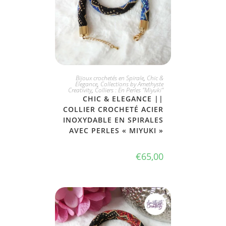
JE L'ADOPTE
Bijoux crochetés en Spirale
,
Chic &
Elegance
,
Collections by Amethyste
Creativity
,
Colliers : En Perles "Miyuki"
CHIC & ELEGANCE ||
COLLIER CROCHETÉ ACIER
INOXYDABLE EN SPIRALES
AVEC PERLES « MIYUKI »
€
65,00