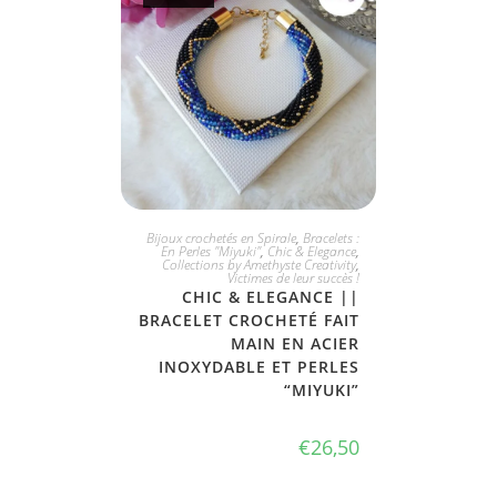
PLUS DISPONIBLE
Bijoux crochetés en Spirale
,
Bracelets :
En Perles "Miyuki"
,
Chic & Elegance
,
Collections by Amethyste Creativity
,
Victimes de leur succès !
CHIC & ELEGANCE ||
BRACELET CROCHETÉ FAIT
MAIN EN ACIER
INOXYDABLE ET PERLES
“MIYUKI”
€
26,50