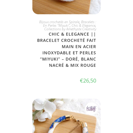
JE L'ADOPTE
Bijoux crochetés en Spirale
,
Bracelets :
En Perles "Miyuki"
,
Chic & Elegance
,
Collections by Amethyste Creativity
CHIC & ELEGANCE ||
BRACELET CROCHETÉ FAIT
MAIN EN ACIER
INOXYDABLE ET PERLES
“MIYUKI” – DORÉ, BLANC
NACRÉ & MIX ROUGE
€
26,50