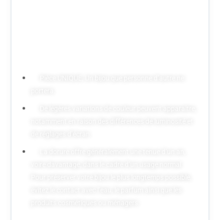
Le bijou sera livré dans une jolie petite boîte en carton,
pensée pour protéger votre commande durant le
transport, vous permettre de le conserver soigneusement,
et prête à être offerte.
Pièce UNIQUE, Un bijou que personne d’autre ne
portera.
De légères variations de couleur peuvent apparaître,
notamment en raison des différences de luminosité et
de réglages d’écran.
La dorure offre généralement une tenue d’un an,
voire davantage, dans le cadre d’un usage normal.
Pour préserver votre bijou le plus longtemps possible,
évitez le contact avec l’eau, le parfum ainsi que les
produits cosmétiques ou ménagers.