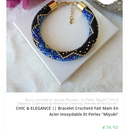
PLUS DISPONIBLE
Bijoux crochetés en Spirale
,
Bracelets : En Perles "Miyuki"
,
Chic &
Elegance
,
Collections by Amethyste Creativity
,
Victimes de leur succès !
CHIC & ELEGANCE || Bracelet Crocheté Fait Main En
Acier Inoxydable Et Perles “Miyuki”
€
26,50