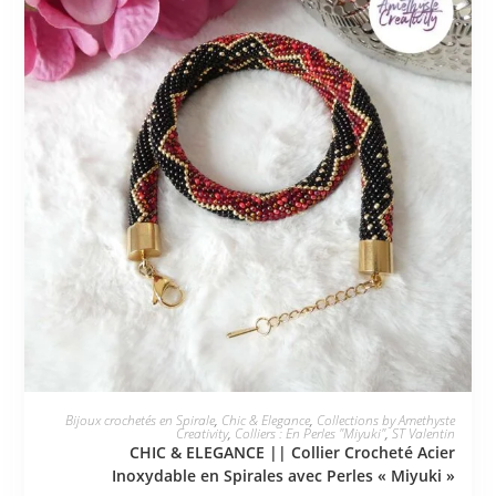
JE L'ADOPTE
Bijoux crochetés en Spirale
,
Chic & Elegance
,
Collections by Amethyste
Creativity
,
Colliers : En Perles "Miyuki"
,
ST Valentin
CHIC & ELEGANCE || Collier Crocheté Acier
Inoxydable en Spirales avec Perles « Miyuki »