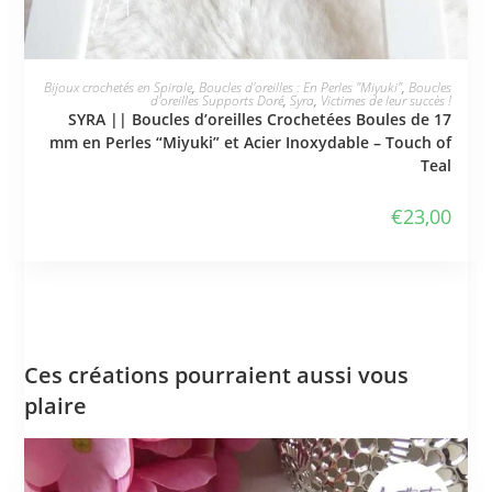
PLUS DISPONIBLE
Bijoux crochetés en Spirale
,
Boucles d'oreilles : En Perles "Miyuki"
,
Boucles
d'oreilles Supports Doré
,
Syra
,
Victimes de leur succès !
SYRA || Boucles d’oreilles Crochetées Boules de 17
mm en Perles “Miyuki” et Acier Inoxydable – Touch of
Teal
€
23,00
Ces créations pourraient aussi vous
plaire