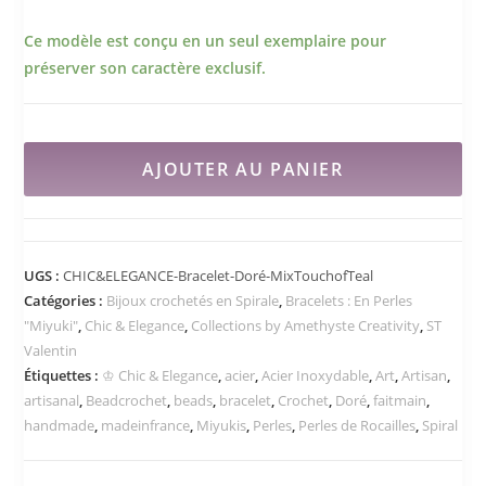
Ce modèle est conçu en un seul exemplaire pour
préserver son caractère exclusif.
AJOUTER AU PANIER
UGS :
CHIC&ELEGANCE-Bracelet-Doré-MixTouchofTeal
Catégories :
Bijoux crochetés en Spirale
,
Bracelets : En Perles
"Miyuki"
,
Chic & Elegance
,
Collections by Amethyste Creativity
,
ST
Valentin
Étiquettes :
♔ Chic & Elegance
,
acier
,
Acier Inoxydable
,
Art
,
Artisan
,
artisanal
,
Beadcrochet
,
beads
,
bracelet
,
Crochet
,
Doré
,
faitmain
,
handmade
,
madeinfrance
,
Miyukis
,
Perles
,
Perles de Rocailles
,
Spiral