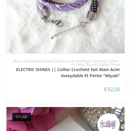
JE L'ADOPTE
Bijoux crochetés en Spirale
,
Collections by Amethyste Creativity
,
Colliers :
En Perles "Miyuki"
,
Electric Shines
ELECTRIC SHINES || Collier Crocheté Fait Main Acier
Inoxydable Et Perles “Miyuki”
€
92,00
ÉPUISÉ