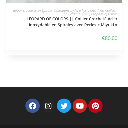
JE L'ADOPTE
Bijoux crochetés en Spirale
,
Collections by Amethyste Creativity
,
Colliers :
En Perles "Miyuki"
,
Leopard of Colors
LEOPARD OF COLORS || Collier Crocheté Acier
Inoxydable en Spirales avec Perles « Miyuki »
€
80,00