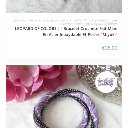
JE L'ADOPTE
Bijoux crochetés en Spirale
,
Bracelets : En Perles "Miyuki"
,
Collections by
Amethyste Creativity
,
Leopard of Colors
LEOPARD OF COLORS || Bracelet Crocheté Fait Main
En Acier Inoxydable Et Perles “Miyuki”
€
35,00