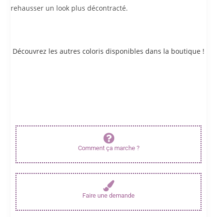
rehausser un look plus décontracté.
Découvrez les autres coloris disponibles dans la boutique !
possibilité de personnaliser :
vous pouvez demander de personnaliser ce bijou si les couleurs ou
la taille ne vous conviennent pas via le formulaire de contact.
comptez quelques jours pour la réalisation du bijou.
Comment ça marche ?
Faire une demande