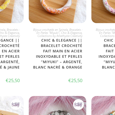
PTE
JE L'ADOPTE
JE
rale
,
Bracelets :
Bijoux crochetés en Spirale
,
Bracelets :
Bijoux crocheté
hic & Elegance
,
En Perles "Miyuki"
,
Chic & Elegance
,
En Perles "M
hyste Creativity
Collections by Amethyste Creativity
Collections
EGANCE ||
CHIC & ELEGANCE ||
CHIC
 CROCHETÉ
BRACELET CROCHETÉ
BRAC
N EN ACIER
FAIT MAIN EN ACIER
FAIT
ET PERLES
INOXYDABLE ET PERLES
INOXYDA
– ARGENTÉ,
“MIYUKI” – ARGENTÉ,
“MIYU
É & JAUNE
BLANC NACRÉ & ORANGE
BLANC
€
25,50
€
25,50