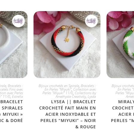
PTE
JE L'ADOPTE
JE
rale
,
Bracelets :
Bijoux crochetés en Spirale
,
Bracelets :
Bijoux crocheté
celets Fins avec
En Perles "Miyuki"
,
Collection avec
En Perles "
tion avec Perles
Perles "Miyuki" 11/0
,
Collections by
Perles "Miyu
i" 11/0
,
Estrella
Amethyste Creativity
,
Lyséa
Ameth
 BRACELET
LYSEA || BRACELET
MIRAL
 SPIRALES
CROCHETÉ FAIT MAIN EN
CROCHETÉ
« MIYUKI »
ACIER INOXYDABLE ET
ACIER
NC & DORÉ
PERLES “MIYUKI” – NOIR
PERLES “M
& ROUGE