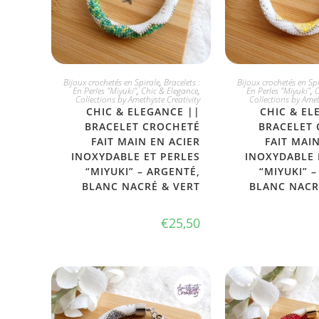
JE L'ADOPTE
JE L'ADO
Bijoux crochetés en Spirale
,
Bracelets :
Bijoux crochetés en Spi
En Perles "Miyuki"
,
Chic & Elegance
,
En Perles "Miyuki"
,
C
Collections by Amethyste Creativity
Collections by Amet
CHIC & ELEGANCE ||
CHIC & EL
BRACELET CROCHETÉ
BRACELET
FAIT MAIN EN ACIER
FAIT MAI
INOXYDABLE ET PERLES
INOXYDABLE 
“MIYUKI” – ARGENTÉ,
“MIYUKI” 
BLANC NACRÉ & VERT
BLANC NACR
€
25,50