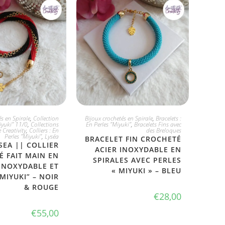
 L'ADOPTE
JE L'ADOPTE
s en Spirale
,
Collection
Bijoux crochetés en Spirale
,
Bracelets :
iyuki" 11/0
,
Collections
En Perles "Miyuki"
,
Bracelets Fins avec
 Creativity
,
Colliers : En
des Breloques
Perles "Miyuki"
,
Lyséa
BRACELET FIN CROCHETÉ
SEA || COLLIER
ACIER INOXYDABLE EN
 FAIT MAIN EN
SPIRALES AVEC PERLES
 INOXYDABLE ET
« MIYUKI » – BLEU
MIYUKI” – NOIR
& ROUGE
€
28,00
€
55,00