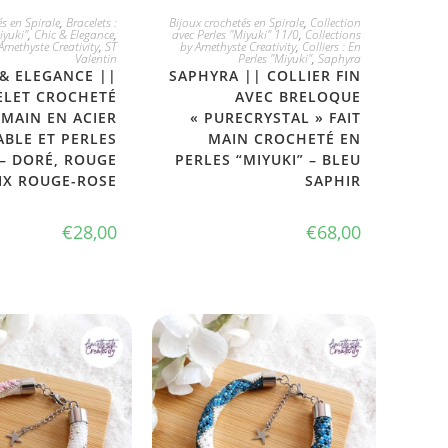
 L'ADOPTE
JE L'ADOPTE
s en Spirale
,
Bracelets :
Bijoux crochetés en Spirale
,
Collection
iyuki"
,
Chic & Elegance
,
avec Perles "Miyuki" 11/0
,
Collections
Amethyste Creativity
,
ST
by Amethyste Creativity
,
Colliers : En
Valentin
Perles "Miyuki"
,
Saphyra
 & ELEGANCE ||
SAPHYRA || COLLIER FIN
ELET CROCHETÉ
AVEC BRELOQUE
 MAIN EN ACIER
« PURECRYSTAL » FAIT
BLE ET PERLES
MAIN CROCHETÉ EN
 – DORÉ, ROUGE
PERLES “MIYUKI” – BLEU
IX ROUGE-ROSE
SAPHIR
€
28,00
€
68,00