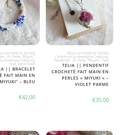
 L'ADOPTE
JE L'ADOPTE
ux crochetés en Spirale
,
Bijoux crochetés en Spirale
,
ets : En Perles "Miyuki"
,
Collections by Amethyste Creativity
,
by Amethyste Creativity
,
Pendentifs : En Perles "Miyuki"
,
Telia
Noel
,
Vente Flash
TELIA || PENDENTIF
CA || BRACELET
CROCHETÉ FAIT MAIN EN
 FAIT MAIN EN
PERLES « MIYUKI » –
MIYUKI” – BLEU
VIOLET PARME
€
42,00
€
35,00