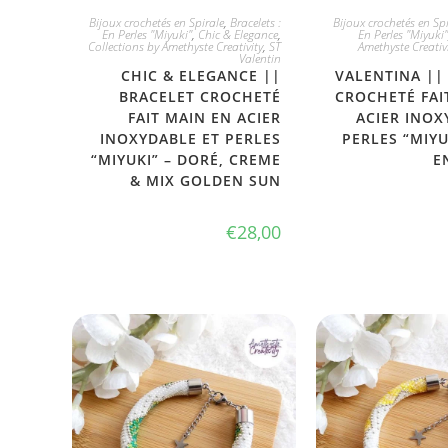
JE L'ADOPTE
JE L'ADO
Bijoux crochetés en Spirale
,
Bracelets :
Bijoux crochetés en Spi
En Perles "Miyuki"
,
Chic & Elegance
,
En Perles "Miyuki"
Collections by Amethyste Creativity
,
ST
Amethyste Creativ
Valentin
CHIC & ELEGANCE ||
VALENTINA ||
BRACELET CROCHETÉ
CROCHETÉ FAI
FAIT MAIN EN ACIER
ACIER INOX
INOXYDABLE ET PERLES
PERLES “MIYU
“MIYUKI” – DORÉ, CREME
E
& MIX GOLDEN SUN
€
28,00