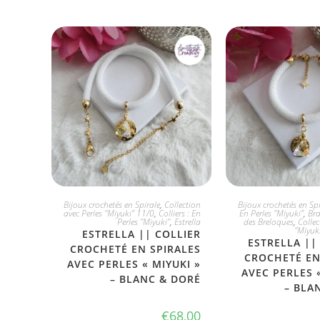
JE L'ADOPTE
JE L'ADO
Bijoux crochetés en Spirale
,
Collection
Bijoux crochetés en Spi
avec Perles "Miyuki" 11/0
,
Colliers : En
En Perles "Miyuki"
,
Bra
Perles "Miyuki"
,
Estrella
des Breloques
,
Collec
"Miyuk
ESTRELLA || COLLIER
ESTRELLA ||
CROCHETÉ EN SPIRALES
CROCHETÉ EN
AVEC PERLES « MIYUKI »
AVEC PERLES 
– BLANC & DORÉ
– BLA
€
68,00