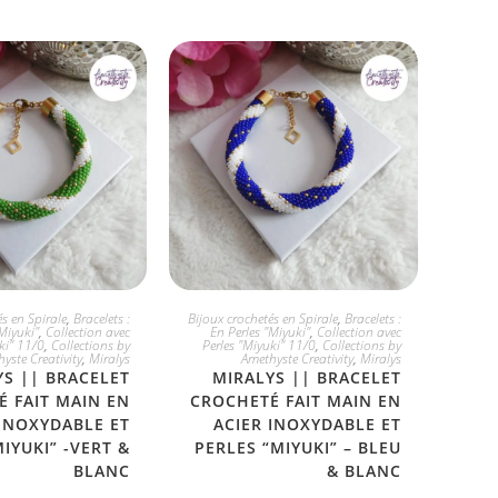
 L'ADOPTE
JE L'ADOPTE
s en Spirale
,
Bracelets :
Bijoux crochetés en Spirale
,
Bracelets :
Miyuki"
,
Collection avec
En Perles "Miyuki"
,
Collection avec
ki" 11/0
,
Collections by
Perles "Miyuki" 11/0
,
Collections by
yste Creativity
,
Miralys
Amethyste Creativity
,
Miralys
YS || BRACELET
MIRALYS || BRACELET
 FAIT MAIN EN
CROCHETÉ FAIT MAIN EN
 INOXYDABLE ET
ACIER INOXYDABLE ET
IYUKI” -VERT &
PERLES “MIYUKI” – BLEU
BLANC
& BLANC