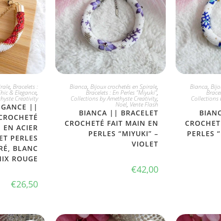
PTE
JE L'ADOPTE
JE
rale
,
Bracelets :
Bianca
,
Bijoux crochetés en Spirale
,
Bianca
,
Bijo
hic & Elegance
,
Bracelets : En Perles "Miyuki"
,
Bracel
hyste Creativity
Collections by Amethyste Creativity
,
Collections 
Noel
,
Vente Flash
EGANCE ||
BIANCA || BRACELET
BIAN
 CROCHETÉ
CROCHETÉ FAIT MAIN EN
CROCHETÉ
N EN ACIER
PERLES “MIYUKI” –
PERLES “
ET PERLES
VIOLET
RÉ, BLANC
MIX ROUGE
€
42,00
€
26,50