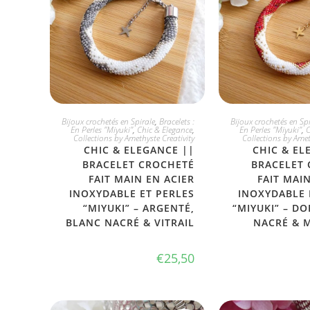
JE L'ADOPTE
JE L'ADO
Bijoux crochetés en Spirale
,
Bracelets :
Bijoux crochetés en Spi
En Perles "Miyuki"
,
Chic & Elegance
,
En Perles "Miyuki"
,
C
Collections by Amethyste Creativity
Collections by Amet
CHIC & ELEGANCE ||
CHIC & EL
BRACELET CROCHETÉ
BRACELET
FAIT MAIN EN ACIER
FAIT MAI
INOXYDABLE ET PERLES
INOXYDABLE 
“MIYUKI” – ARGENTÉ,
“MIYUKI” – DO
BLANC NACRÉ & VITRAIL
NACRÉ & 
€
25,50