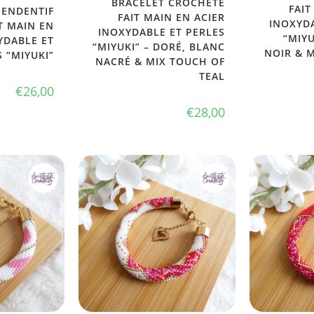
BRACELET CROCHETÉ
FAIT
PENDENTIF
FAIT MAIN EN ACIER
INOXYDA
T MAIN EN
INOXYDABLE ET PERLES
“MIYU
YDABLE ET
“MIYUKI” – DORÉ, BLANC
NOIR & 
 “MIYUKI”
NACRÉ & MIX TOUCH OF
TEAL
€
26,00
€
28,00