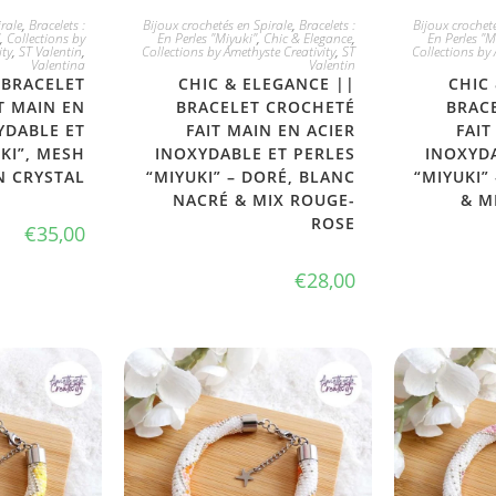
PTE
JE L'ADOPTE
JE
rale
,
Bracelets :
Bijoux crochetés en Spirale
,
Bracelets :
Bijoux crocheté
,
Collections by
En Perles "Miyuki"
,
Chic & Elegance
,
En Perles "M
ity
,
ST Valentin
,
Collections by Amethyste Creativity
,
ST
Collections by 
Valentina
Valentin
 BRACELET
CHIC & ELEGANCE ||
CHIC
T MAIN EN
BRACELET CROCHETÉ
BRAC
YDABLE ET
FAIT MAIN EN ACIER
FAIT
KI”, MESH
INOXYDABLE ET PERLES
INOXYDA
N CRYSTAL
“MIYUKI” – DORÉ, BLANC
“MIYUKI”
NACRÉ & MIX ROUGE-
& M
ROSE
€
35,00
€
28,00