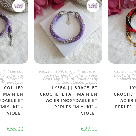
PTE
JE L'ADOPTE
JE
rale
,
Collection
Bijoux crochetés en Spirale
,
Bracelets :
Bijoux crocheté
1/0
,
Collections
En Perles "Miyuki"
,
Collection avec
avec Perles "M
ity
,
Colliers : En
Perles "Miyuki" 11/0
,
Collections by
by Amethyste
 "Miyuki"
,
Lyséa
Amethyste Creativity
,
Lyséa
| COLLIER
LYSEA || BRACELET
LY
T MAIN EN
CROCHETÉ FAIT MAIN EN
CROCHETÉ
YDABLE ET
ACIER INOXYDABLE ET
ACIER
“MIYUKI” –
PERLES “MIYUKI” –
PERLES “
VIOLET
VIOLET
€
55,00
€
27,00