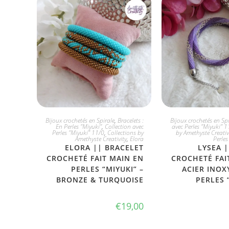
CHOIX DIVERS
JE L'ADO
Bijoux crochetés en Spirale
,
Bracelets :
Bijoux crochetés en Spi
En Perles "Miyuki"
,
Collection avec
avec Perles "Miyuki" 1
Perles "Miyuki" 11/0
,
Collections by
by Amethyste Creativ
Amethyste Creativity
,
Elora
Perles
ELORA || BRACELET
LYSEA |
CROCHETÉ FAIT MAIN EN
CROCHETÉ FAI
PERLES “MIYUKI” –
ACIER INOX
BRONZE & TURQUOISE
PERLES 
€
19,00