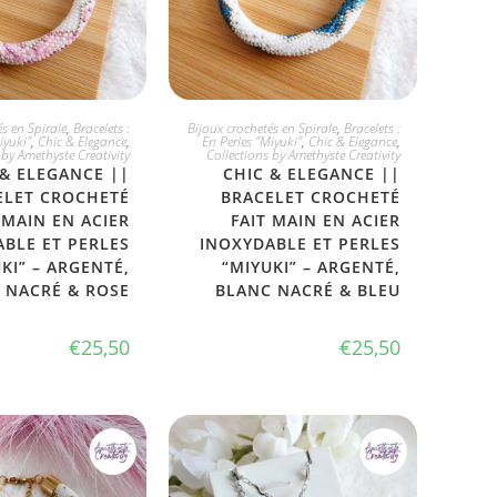
 L'ADOPTE
JE L'ADOPTE
s en Spirale
,
Bracelets :
Bijoux crochetés en Spirale
,
Bracelets :
iyuki"
,
Chic & Elegance
,
En Perles "Miyuki"
,
Chic & Elegance
,
 by Amethyste Creativity
Collections by Amethyste Creativity
 & ELEGANCE ||
CHIC & ELEGANCE ||
ELET CROCHETÉ
BRACELET CROCHETÉ
 MAIN EN ACIER
FAIT MAIN EN ACIER
BLE ET PERLES
INOXYDABLE ET PERLES
KI” – ARGENTÉ,
“MIYUKI” – ARGENTÉ,
 NACRÉ & ROSE
BLANC NACRÉ & BLEU
€
25,50
€
25,50