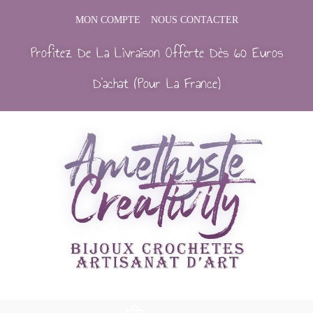
MON COMPTE
NOUS CONTACTER
Profitez De La Livraison Offerte Dès 60 Euros
D’achat (Pour La France)