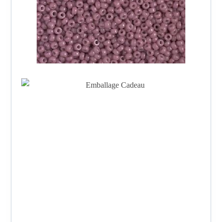
Le Bijou vous sera livré dans une petite boîte en cartons de
couleur Rose / Violet. Tout ça pour bien protéger les bijoux
lors du transport, et aussi pour vous permettre de bien les
ranger.
Pièce UNIQUE, Un bijou que personne d’autre ne
portera.
De légères variations de couleur peuvent