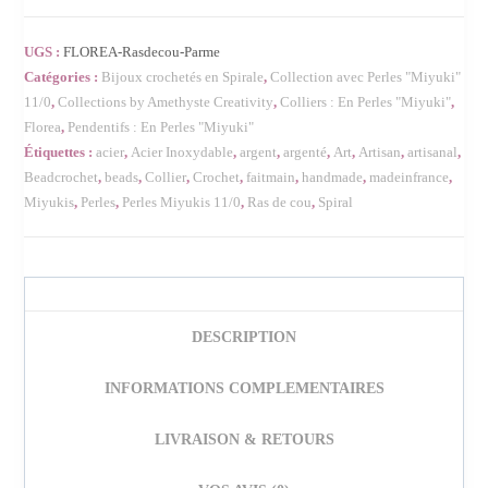
UGS :
FLOREA-Rasdecou-Parme
Catégories :
Bijoux crochetés en Spirale
,
Collection avec Perles "Miyuki"
11/0
,
Collections by Amethyste Creativity
,
Colliers : En Perles "Miyuki"
,
Florea
,
Pendentifs : En Perles "Miyuki"
Étiquettes :
acier
,
Acier Inoxydable
,
argent
,
argenté
,
Art
,
Artisan
,
artisanal
,
Beadcrochet
,
beads
,
Collier
,
Crochet
,
faitmain
,
handmade
,
madeinfrance
,
Miyukis
,
Perles
,
Perles Miyukis 11/0
,
Ras de cou
,
Spiral
DESCRIPTION
INFORMATIONS COMPLEMENTAIRES
LIVRAISON & RETOURS