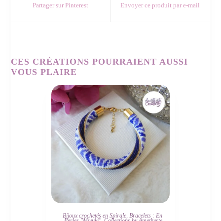
Partager sur Pinterest
Envoyer ce produit par e-mail
CES CRÉATIONS POURRAIENT AUSSI
VOUS PLAIRE
JE L'ADOPTE
Bijoux crochetés en Spirale
,
Bracelets : En
Perles "Miyuki"
,
Collections by Amethyste