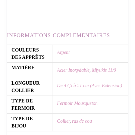
apparaître, notamment en raison des différences
de luminosité et de réglages d’écran.
INFORMATIONS COMPLEMENTAIRES
COULEURS
Argent
DES APPRÊTS
MATIÈRE
Acier Inoxydable
,
Miyukis 11/0
LONGUEUR
De 47,5 à 51 cm (Avec Extension)
COLLIER
TYPE DE
Fermoir Mousqueton
FERMOIR
TYPE DE
Collier
,
ras de cou
BIJOU