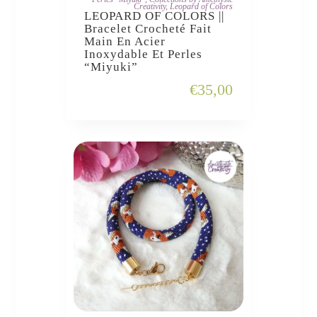
Creativity
,
Leopard of Colors
LEOPARD OF COLORS ||
Bracelet Crocheté Fait
Main En Acier
Inoxydable Et Perles
“Miyuki”
€
35,00