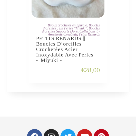
JE L'ADOPTE
Bijoux crochetés en Spirale
,
Boucles
d'oreilles : En Perles "Miyuki"
,
Boucles
d'oreilles Supports Doré
,
Collections by
Amethyste Creativity
,
Petits Renards
PETITS RENARDS ||
Boucles D’oreilles
Crochetées Acier
Inoxydable Avec Perles
« Miyuki »
€
28,00