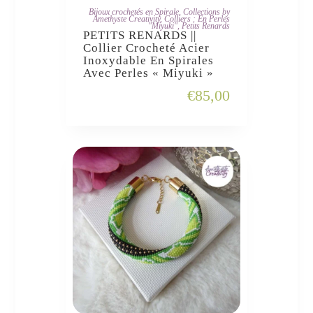
JE L'ADOPTE
Bijoux crochetés en Spirale
,
Collections by
Amethyste Creativity
,
Colliers : En Perles
"Miyuki"
,
Petits Renards
PETITS RENARDS ||
Collier Crocheté Acier
Inoxydable En Spirales
Avec Perles « Miyuki »
€
85,00