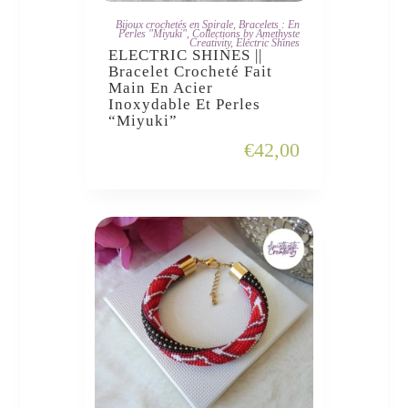
JE L'ADOPTE
Bijoux crochetés en Spirale
,
Bracelets : En
Perles "Miyuki"
,
Collections by Amethyste
Creativity
,
Electric Shines
ELECTRIC SHINES ||
Bracelet Crocheté Fait
Main En Acier
Inoxydable Et Perles
“Miyuki”
€
42,00