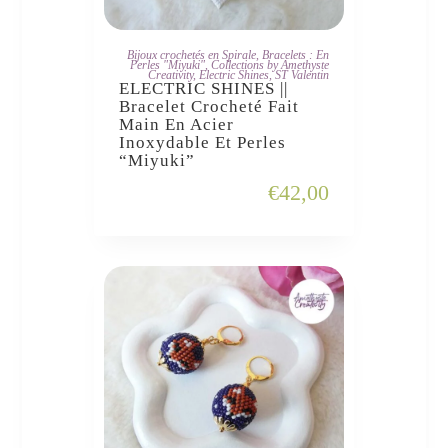
JE L'ADOPTE
Bijoux crochetés en Spirale
,
Bracelets : En
Perles "Miyuki"
,
Collections by Amethyste
Creativity
,
Electric Shines
,
ST Valentin
ELECTRIC SHINES ||
Bracelet Crocheté Fait
Main En Acier
Inoxydable Et Perles
“Miyuki”
€
42,00