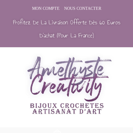
MON COMPTE
NOUS CONTACTER
Profitez De La Livraison Offerte Dès 60 Euros
D’achat (Pour La France)