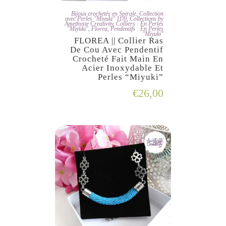
JE L'ADOPTE
Bijoux crochetés en Spirale
,
Collection
avec Perles "Miyuki" 11/0
,
Collections by
Amethyste Creativity
,
Colliers : En Perles
"Miyuki"
,
Florea
,
Pendentifs : En Perles
"Miyuki"
FLOREA || Collier Ras
De Cou Avec Pendentif
Crocheté Fait Main En
Acier Inoxydable Et
Perles “Miyuki”
€
26,00