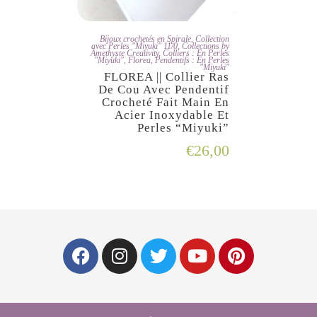
JE L'ADOPTE
Bijoux crochetés en Spirale
,
Collection
avec Perles "Miyuki" 11/0
,
Collections by
Amethyste Creativity
,
Colliers : En Perles
"Miyuki"
,
Florea
,
Pendentifs : En Perles
"Miyuki"
FLOREA || Collier Ras
De Cou Avec Pendentif
Crocheté Fait Main En
Acier Inoxydable Et
Perles “Miyuki”
€
26,00