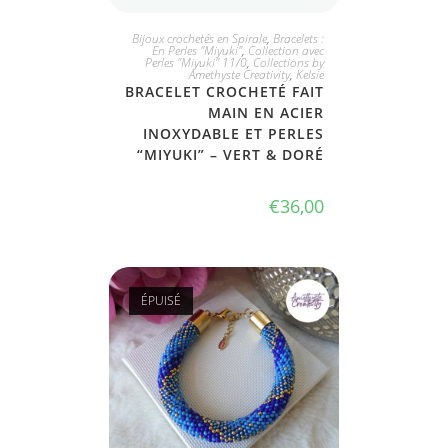
JE L'ADOPTE
Bijoux crochetés en Spirale
,
Bracelets :
En Perles "Miyuki"
,
Collection avec
Perles "Miyuki" 11/0
,
Collections by
Amethyste Creativity
,
Kelsie
BRACELET CROCHETÉ FAIT
MAIN EN ACIER
INOXYDABLE ET PERLES
“MIYUKI” – VERT & DORÉ
€
36,00
ÉPUISÉ