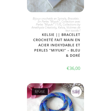
PLUS DISPONIBLE
Bijoux crochetés en Spirale
,
Bracelets :
En Perles "Miyuki"
,
Collection avec
Perles "Miyuki" 11/0
,
Collections by
Amethyste Creativity
,
Kelsie
,
Victimes de
leur succès !
KELSIE || BRACELET
CROCHETÉ FAIT MAIN EN
ACIER INOXYDABLE ET
PERLES “MIYUKI” – BLEU
& DORÉ
€
36,00
ÉPUISÉ