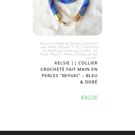
PLUS DISPONIBLE
Bijoux crochetés en Spirale
,
Collection
avec Perles "Miyuki" 11/0
,
Collections
by Amethyste Creativity
,
Colliers : En
Perles "Miyuki"
,
Kelsie
,
Victimes de leur
succès !
KELSIE || COLLIER
CROCHETÉ FAIT MAIN EN
PERLES “MIYUKI” – BLEU
& DORÉ
€
82,00