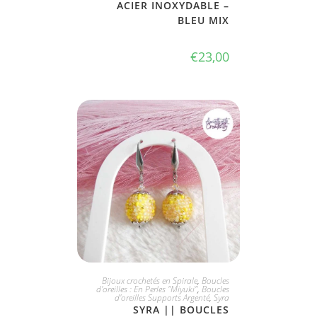
ACIER INOXYDABLE –
BLEU MIX
€
23,00
JE L'ADOPTE
Bijoux crochetés en Spirale
,
Boucles
d'oreilles : En Perles "Miyuki"
,
Boucles
d'oreilles Supports Argenté
,
Syra
SYRA || BOUCLES