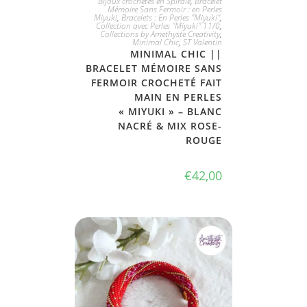
Bijoux crochetés en Spirale
,
Bracelet
Mémoire Sans Fermoir : en Perles
Miyuki
,
Bracelets : En Perles "Miyuki"
,
Collection avec Perles "Miyuki" 11/0
,
Collections by Amethyste Creativity
,
Minimal Chic
,
ST Valentin
MINIMAL CHIC ||
BRACELET MÉMOIRE SANS
FERMOIR CROCHETÉ FAIT
MAIN EN PERLES
« MIYUKI » – BLANC
NACRÉ & MIX ROSE-
ROUGE
€
42,00