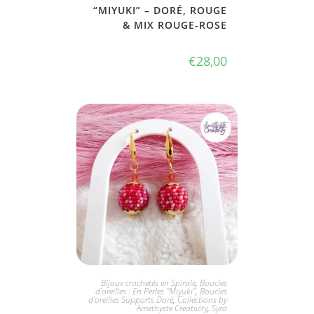
“MIYUKI” – DORÉ, ROUGE
& MIX ROUGE-ROSE
€
28,00
JE L'ADOPTE
Bijoux crochetés en Spirale
,
Boucles
d'oreilles : En Perles "Miyuki"
,
Boucles
d'oreilles Supports Doré
,
Collections by
Amethyste Creativity
,
Syra