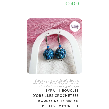
€
24,00
JE L'ADOPTE
Bijoux crochetés en Spirale
,
Boucles
d'oreilles : En Perles "Miyuki"
,
Boucles
d'oreilles Supports Argenté
,
Syra
SYRA || BOUCLES
D’OREILLES CROCHETÉES
BOULES DE 17 MM EN
PERLES “MIYUKI” ET