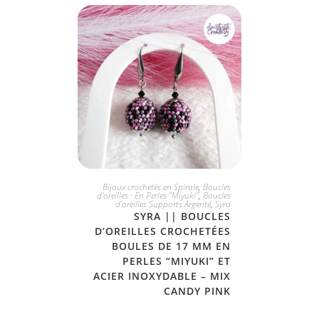
JE L'ADOPTE
Bijoux crochetés en Spirale
,
Boucles
d'oreilles : En Perles "Miyuki"
,
Boucles
d'oreilles Supports Argenté
,
Syra
SYRA || BOUCLES
D’OREILLES CROCHETÉES
BOULES DE 17 MM EN
PERLES “MIYUKI” ET
ACIER INOXYDABLE – MIX
CANDY PINK