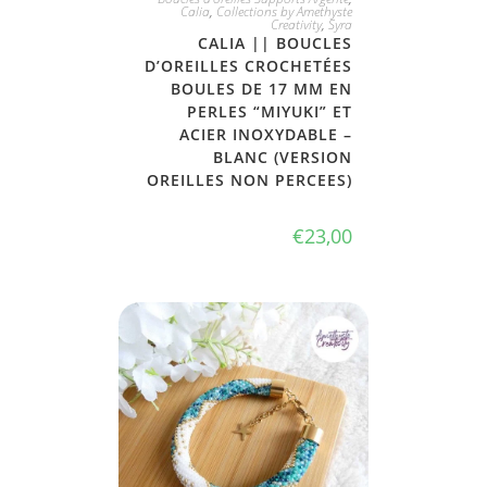
Calia
,
Collections by Amethyste
Creativity
,
Syra
CALIA || BOUCLES
D’OREILLES CROCHETÉES
BOULES DE 17 MM EN
PERLES “MIYUKI” ET
ACIER INOXYDABLE –
BLANC (VERSION
OREILLES NON PERCEES)
€
23,00