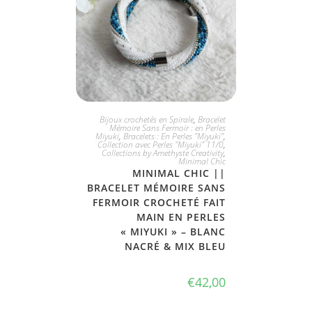
JE L'ADOPTE
Bijoux crochetés en Spirale
,
Bracelet
Mémoire Sans Fermoir : en Perles
Miyuki
,
Bracelets : En Perles "Miyuki"
,
Collection avec Perles "Miyuki" 11/0
,
Collections by Amethyste Creativity
,
Minimal Chic
MINIMAL CHIC ||
BRACELET MÉMOIRE SANS
FERMOIR CROCHETÉ FAIT
MAIN EN PERLES
« MIYUKI » – BLANC
NACRÉ & MIX BLEU
€
42,00