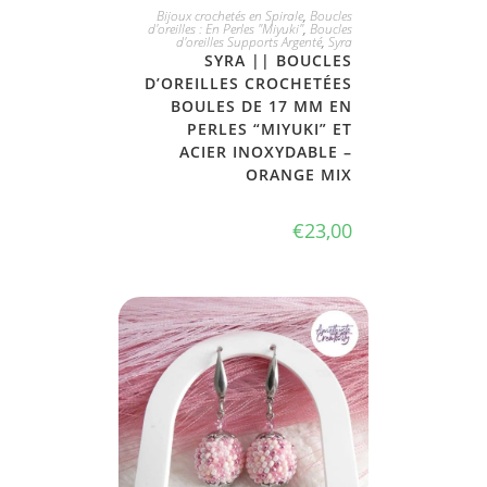
JE L'ADOPTE
Bijoux crochetés en Spirale
,
Boucles
d'oreilles : En Perles "Miyuki"
,
Boucles
d'oreilles Supports Argenté
,
Syra
SYRA || BOUCLES
D’OREILLES CROCHETÉES
BOULES DE 17 MM EN
PERLES “MIYUKI” ET
ACIER INOXYDABLE –
ORANGE MIX
€
23,00