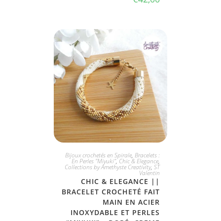
JE L'ADOPTE
Bijoux crochetés en Spirale
,
Bracelets :
En Perles "Miyuki"
,
Chic & Elegance
,
Collections by Amethyste Creativity
,
ST
Valentin
CHIC & ELEGANCE ||
BRACELET CROCHETÉ FAIT
MAIN EN ACIER
INOXYDABLE ET PERLES