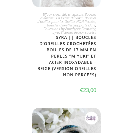
PLUS DISPONIBLE
Bijoux crochetés en Spirale
,
Boucles
d'oreilles : En Perles "Miyuki"
,
Boucles
d'oreilles pour les Oreilles NON Percées
,
Boucles d'oreilles Supports Doré
,
Collections by Amethyste Creativity
,
Syra
,
Victimes de leur succès !
SYRA || BOUCLES
D’OREILLES CROCHETÉES
BOULES DE 17 MM EN
PERLES “MIYUKI” ET
ACIER INOXYDABLE –
BEIGE (VERSION OREILLES
NON PERCEES)
€
23,00