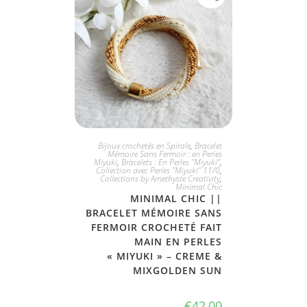
JE L'ADOPTE
Bijoux crochetés en Spirale
,
Bracelet
Mémoire Sans Fermoir : en Perles
Miyuki
,
Bracelets : En Perles "Miyuki"
,
Collection avec Perles "Miyuki" 11/0
,
Collections by Amethyste Creativity
,
Minimal Chic
MINIMAL CHIC ||
BRACELET MÉMOIRE SANS
FERMOIR CROCHETÉ FAIT
MAIN EN PERLES
« MIYUKI » – CREME &
MIXGOLDEN SUN
€
42,00