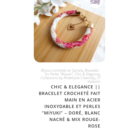
JE L'ADOPTE
Bijoux crochetés en Spirale
,
Bracelets :
En Perles "Miyuki"
,
Chic & Elegance
,
Collections by Amethyste Creativity
,
ST
Valentin
CHIC & ELEGANCE ||
BRACELET CROCHETÉ FAIT
MAIN EN ACIER
INOXYDABLE ET PERLES
“MIYUKI” – DORÉ, BLANC
NACRÉ & MIX ROUGE-
ROSE