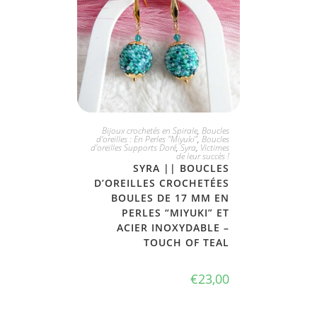
PLUS DISPONIBLE
Bijoux crochetés en Spirale
,
Boucles
d'oreilles : En Perles "Miyuki"
,
Boucles
d'oreilles Supports Doré
,
Syra
,
Victimes
de leur succès !
SYRA || BOUCLES
D’OREILLES CROCHETÉES
BOULES DE 17 MM EN
PERLES “MIYUKI” ET
ACIER INOXYDABLE –
TOUCH OF TEAL
€
23,00