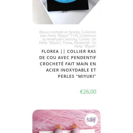
JE L'ADOPTE
Bijoux crochetés en Spirale
,
Collection
avec Perles "Miyuki" 11/0
,
Collections
by Amethyste Creativity
,
Colliers : En
Perles "Miyuki"
,
Florea
,
Pendentifs : En
Perles "Miyuki"
FLOREA || COLLIER RAS
DE COU AVEC PENDENTIF
CROCHETÉ FAIT MAIN EN
ACIER INOXYDABLE ET
PERLES “MIYUKI”
€
26,00