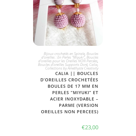
JE L'ADOPTE
Bijoux crochetés en Spirale
,
Boucles
d'oreilles : En Perles "Miyuki"
,
Boucles
d'oreilles pour les Oreilles NON Percées
,
Boucles d'oreilles Supports Doré
,
Calia
,
Collections by Amethyste Creativity
CALIA || BOUCLES
D’OREILLES CROCHETÉES
BOULES DE 17 MM EN
PERLES “MIYUKI” ET
ACIER INOXYDABLE –
PARME (VERSION
OREILLES NON PERCEES)
€
23,00