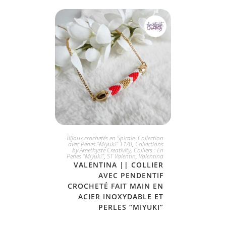
JE L'ADOPTE
Bijoux crochetés en Spirale
,
Collection
avec Perles "Miyuki" 11/0
,
Collections
by Amethyste Creativity
,
Colliers : En
Perles "Miyuki"
,
ST Valentin
,
Valentina
VALENTINA || COLLIER
AVEC PENDENTIF
CROCHETÉ FAIT MAIN EN
ACIER INOXYDABLE ET
PERLES “MIYUKI”