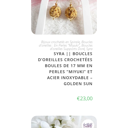
JE L'ADOPTE
Bijoux crochetés en Spirale
,
Boucles
d'oreilles : En Perles "Miyuki"
,
Boucles
d'oreilles Supports Doré
,
Syra
SYRA || BOUCLES
D’OREILLES CROCHETÉES
BOULES DE 17 MM EN
PERLES “MIYUKI” ET
ACIER INOXYDABLE –
GOLDEN SUN
€
23,00