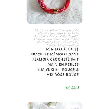
JE L'ADOPTE
Bijoux crochetés en Spirale
,
Bracelet
Mémoire Sans Fermoir : en Perles
Miyuki
,
Bracelets : En Perles "Miyuki"
,
Collection avec Perles "Miyuki" 11/0
,
Collections by Amethyste Creativity
,
Minimal Chic
,
ST Valentin
MINIMAL CHIC ||
BRACELET MÉMOIRE SANS
FERMOIR CROCHETÉ FAIT
MAIN EN PERLES
« MIYUKI » – ROUGE &
MIX ROSE-ROUGE
€
42,00