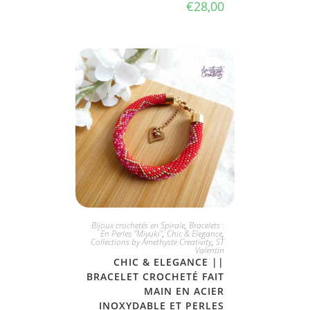
€
28,00
JE L'ADOPTE
Bijoux crochetés en Spirale
,
Bracelets :
En Perles "Miyuki"
,
Chic & Elegance
,
Collections by Amethyste Creativity
,
ST
Valentin
CHIC & ELEGANCE ||
BRACELET CROCHETÉ FAIT
MAIN EN ACIER
INOXYDABLE ET PERLES