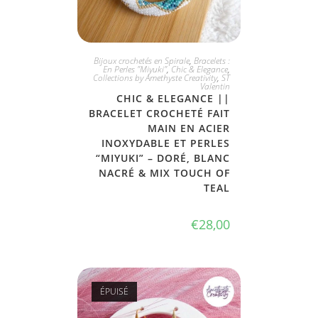
JE L'ADOPTE
Bijoux crochetés en Spirale
,
Bracelets :
En Perles "Miyuki"
,
Chic & Elegance
,
Collections by Amethyste Creativity
,
ST
Valentin
CHIC & ELEGANCE ||
BRACELET CROCHETÉ FAIT
MAIN EN ACIER
INOXYDABLE ET PERLES
“MIYUKI” – DORÉ, BLANC
NACRÉ & MIX TOUCH OF
TEAL
€
28,00
ÉPUISÉ