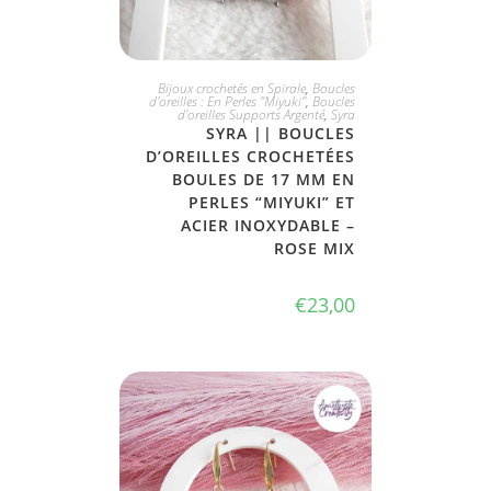
JE L'ADOPTE
Bijoux crochetés en Spirale
,
Boucles
d'oreilles : En Perles "Miyuki"
,
Boucles
d'oreilles Supports Argenté
,
Syra
SYRA || BOUCLES
D’OREILLES CROCHETÉES
BOULES DE 17 MM EN
PERLES “MIYUKI” ET
ACIER INOXYDABLE –
ROSE MIX
€
23,00