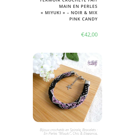
MAIN EN PERLES
« MIYUKI » – NOIR & MIX
PINK CANDY
€
42,00
JE L'ADOPTE
Bijoux crochetés en Spirale
,
Bracelets :
En Perles "Miyuki"
,
Chic & Elegance
,