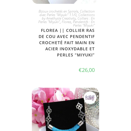
JE L'ADOPTE
Bijoux crochetés en Spirale
,
Collection
avec Perles "Miyuki" 11/0
,
Collections
by Amethyste Creativity
,
Colliers : En
Perles "Miyuki"
,
Florea
,
Pendentifs : En
Perles "Miyuki"
FLOREA || COLLIER RAS
DE COU AVEC PENDENTIF
CROCHETÉ FAIT MAIN EN
ACIER INOXYDABLE ET
PERLES “MIYUKI”
€
26,00