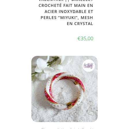
CROCHETÉ FAIT MAIN EN
ACIER INOXYDABLE ET
PERLES “MIYUKI”, MESH
EN CRYSTAL
€
35,00
JE L'ADOPTE