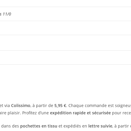
s 11/0
et via
Colissimo
, à partir de
5,95 €
. Chaque commande est soigneus
aire plaisir. Profitez d’une
expédition rapide et sécurisée
pour recev
és dans des
pochettes en tissu
et expédiés en
lettre suivie
, à partir