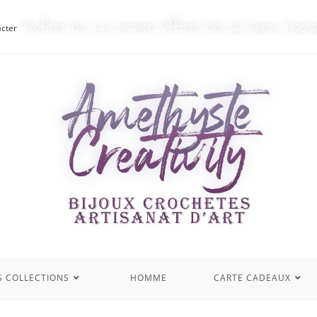
Profitez De La Livraison Offerte Dès 60 Euros D’acha
cter
S COLLECTIONS
HOMME
CARTE CADEAUX