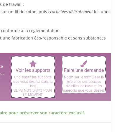
de travail :
sur un fil de coton, puis
crochetées délicatement
les unes
, conforme à la réglementation
nt une fabrication éco-responsable et sans substances
es
Voir les supports
Faire une demande
jou
s
Choisissez les supports
Notez sur le formulaire la
que vous désirez dans la
référence des boucles
.
liste.
d'oreilles de base et les
CLIPS NON DISPO POUR
supports que vous désirez
LE MOMENT
ire pour préserver son caractère exclusif.