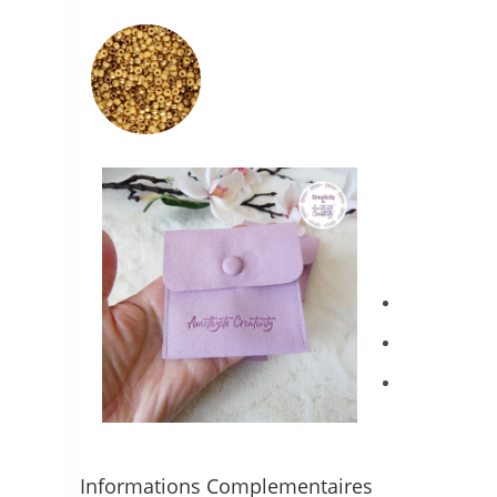
Le Bijou vous ser
boutons à pressio
Pièce UNI
Une légère
La résistan
longtemps, év
Informations Complementaires