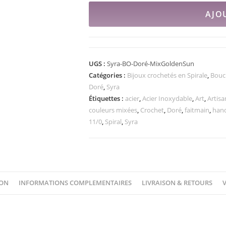
AJO
UGS :
Syra-BO-Doré-MixGoldenSun
Catégories :
Bijoux crochetés en Spirale
,
Boucl
Doré
,
Syra
Étiquettes :
acier
,
Acier Inoxydable
,
Art
,
Artisa
couleurs mixées
,
Crochet
,
Doré
,
faitmain
,
han
11/0
,
Spiral
,
Syra
ION
INFORMATIONS COMPLEMENTAIRES
LIVRAISON & RETOURS
V