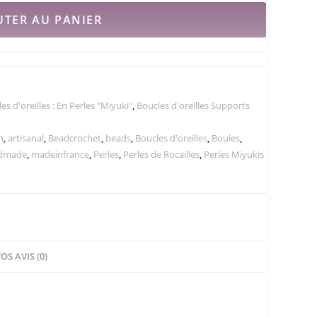
UTER AU PANIER
es d'oreilles : En Perles "Miyuki"
,
Boucles d'oreilles Supports
n
,
artisanal
,
Beadcrochet
,
beads
,
Boucles d'oreilles
,
Boules
,
dmade
,
madeinfrance
,
Perles
,
Perles de Rocailles
,
Perles Miyukis
OS AVIS (0)