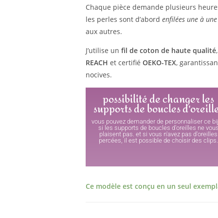
Chaque pièce demande plusieurs heures 
les perles sont d’abord
enfilées une à une
aux autres.
J’utilise un
fil de coton de haute qualité
REACH
et certifié
OEKO-TEX
, garantissa
nocives.
possibilité de changer les
supports de boucles d'oreill
vous pouvez demander de personnaliser ce bi
si les supports de boucles d'oreilles ne vou
plaisent pas. et si vous n'avez pas d'oreilles
percées, il est possible de choisir des clips
Ce modèle est conçu en un seul exempla