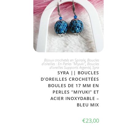
JE L'ADOPTE
Bijoux crochetés en Spirale
,
Boucles
d'oreilles : En Perles "Miyuki"
,
Boucles
d'oreilles Supports Argenté
,
Syra
SYRA || BOUCLES
D’OREILLES CROCHETÉES
BOULES DE 17 MM EN
PERLES “MIYUKI” ET
ACIER INOXYDABLE –
BLEU MIX
€
23,00