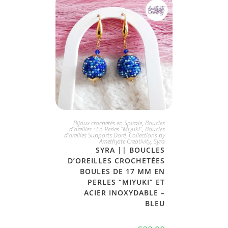
PLUS DISPONIBLE
Bijoux crochetés en Spirale
,
Boucles
d'oreilles : En Perles "Miyuki"
,
Boucles
d'oreilles Supports Doré
,
Collections by
Amethyste Creativity
,
Syra
SYRA || BOUCLES
D’OREILLES CROCHETÉES
BOULES DE 17 MM EN
PERLES “MIYUKI” ET
ACIER INOXYDABLE –
BLEU