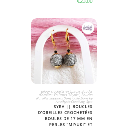
€
23,00
JE L'ADOPTE
Bijoux crochetés en Spirale
,
Boucles
d'oreilles : En Perles "Miyuki"
,
Boucles
d'oreilles Supports Doré
,
Collections by
Amethyste Creativity
,
Syra
SYRA || BOUCLES
D’OREILLES CROCHETÉES
BOULES DE 17 MM EN
PERLES “MIYUKI” ET