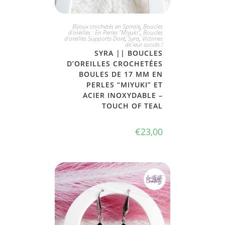
PLUS DISPONIBLE
Bijoux crochetés en Spirale
,
Boucles
d'oreilles : En Perles "Miyuki"
,
Boucles
d'oreilles Supports Doré
,
Syra
,
Victimes
de leur succès !
SYRA || BOUCLES
D’OREILLES CROCHETÉES
BOULES DE 17 MM EN
PERLES “MIYUKI” ET
ACIER INOXYDABLE –
TOUCH OF TEAL
€
23,00