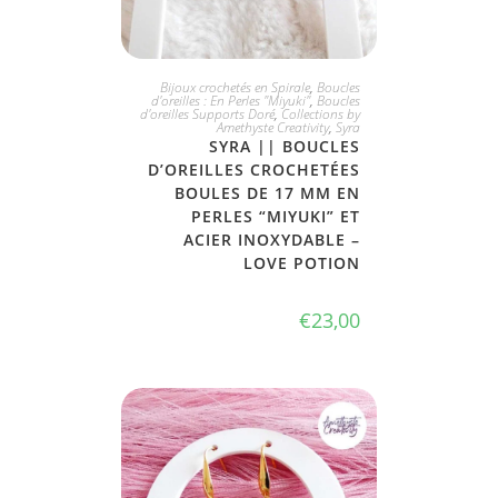
JE L'ADOPTE
Bijoux crochetés en Spirale
,
Boucles
d'oreilles : En Perles "Miyuki"
,
Boucles
d'oreilles Supports Doré
,
Collections by
Amethyste Creativity
,
Syra
SYRA || BOUCLES
D’OREILLES CROCHETÉES
BOULES DE 17 MM EN
PERLES “MIYUKI” ET
ACIER INOXYDABLE –
LOVE POTION
€
23,00