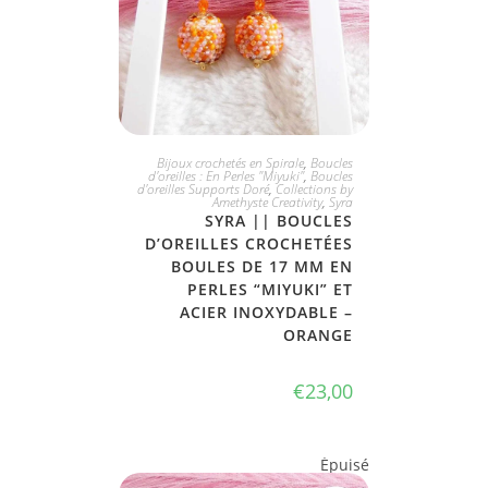
JE L'ADOPTE
Bijoux crochetés en Spirale
,
Boucles
d'oreilles : En Perles "Miyuki"
,
Boucles
d'oreilles Supports Doré
,
Collections by
Amethyste Creativity
,
Syra
SYRA || BOUCLES
D’OREILLES CROCHETÉES
BOULES DE 17 MM EN
PERLES “MIYUKI” ET
ACIER INOXYDABLE –
ORANGE
€
23,00
Épuisé