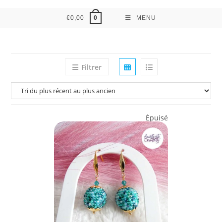
€
0,00
MENU
0
Filtrer
Épuisé