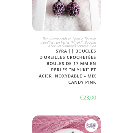
JE L'ADOPTE
Bijoux crochetés en Spirale
,
Boucles
d'oreilles : En Perles "Miyuki"
,
Boucles
d'oreilles Supports Argenté
,
Syra
SYRA || BOUCLES
D’OREILLES CROCHETÉES
BOULES DE 17 MM EN
PERLES “MIYUKI” ET
ACIER INOXYDABLE – MIX
CANDY PINK
€
23,00