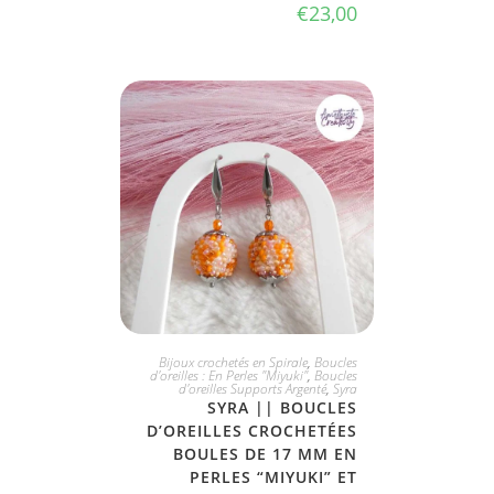
€
23,00
JE L'ADOPTE
Bijoux crochetés en Spirale
,
Boucles
d'oreilles : En Perles "Miyuki"
,
Boucles
d'oreilles Supports Argenté
,
Syra
SYRA || BOUCLES
D’OREILLES CROCHETÉES
BOULES DE 17 MM EN
PERLES “MIYUKI” ET