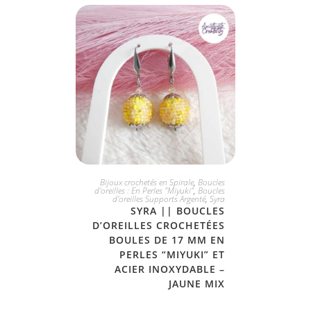
JE L'ADOPTE
Bijoux crochetés en Spirale
,
Boucles
d'oreilles : En Perles "Miyuki"
,
Boucles
d'oreilles Supports Argenté
,
Syra
SYRA || BOUCLES
D’OREILLES CROCHETÉES
BOULES DE 17 MM EN
PERLES “MIYUKI” ET
ACIER INOXYDABLE –
JAUNE MIX