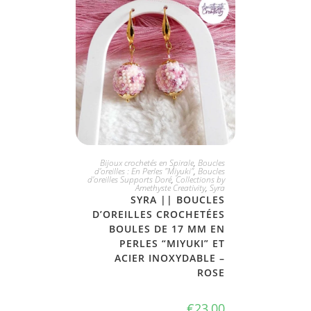
JE L'ADOPTE
Bijoux crochetés en Spirale
,
Boucles
d'oreilles : En Perles "Miyuki"
,
Boucles
d'oreilles Supports Doré
,
Collections by
Amethyste Creativity
,
Syra
SYRA || BOUCLES
D’OREILLES CROCHETÉES
BOULES DE 17 MM EN
PERLES “MIYUKI” ET
ACIER INOXYDABLE –
ROSE
€
23,00