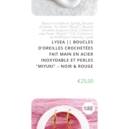
JE L'ADOPTE
Bijoux crochetés en Spirale
,
Boucles
d'oreilles : En Perles "Miyuki"
,
Boucles
d'oreilles Supports Doré
,
Collection
avec Perles "Miyuki" 11/0
,
Collections
by Amethyste Creativity
,
Lyséa
LYSEA || BOUCLES
D’OREILLES CROCHETÉES
FAIT MAIN EN ACIER
INOXYDABLE ET PERLES
“MIYUKI” – NOIR & ROUGE
€
25,00