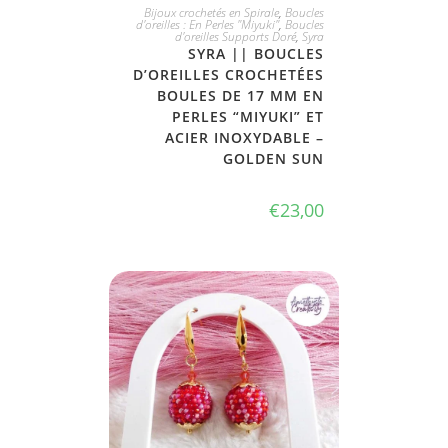
JE L'ADOPTE
Bijoux crochetés en Spirale
,
Boucles
d'oreilles : En Perles "Miyuki"
,
Boucles
d'oreilles Supports Doré
,
Syra
SYRA || BOUCLES
D’OREILLES CROCHETÉES
BOULES DE 17 MM EN
PERLES “MIYUKI” ET
ACIER INOXYDABLE –
GOLDEN SUN
€
23,00