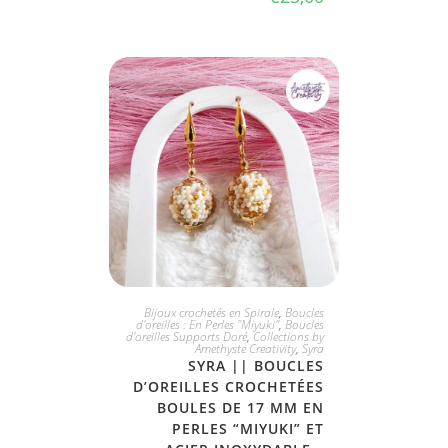
JE L'ADOPTE
Bijoux crochetés en Spirale
,
Boucles
d'oreilles : En Perles "Miyuki"
,
Boucles
d'oreilles Supports Doré
,
Collections by
Amethyste Creativity
,
Syra
SYRA || BOUCLES
D’OREILLES CROCHETÉES
BOULES DE 17 MM EN
PERLES “MIYUKI” ET