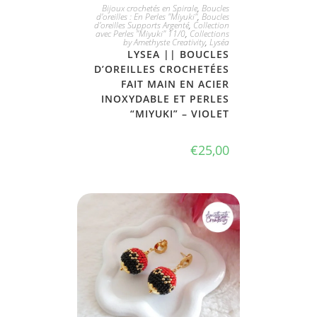
JE L'ADOPTE
Bijoux crochetés en Spirale
,
Boucles
d'oreilles : En Perles "Miyuki"
,
Boucles
d'oreilles Supports Argenté
,
Collection
avec Perles "Miyuki" 11/0
,
Collections
by Amethyste Creativity
,
Lyséa
LYSEA || BOUCLES
D’OREILLES CROCHETÉES
FAIT MAIN EN ACIER
INOXYDABLE ET PERLES
“MIYUKI” – VIOLET
€
25,00