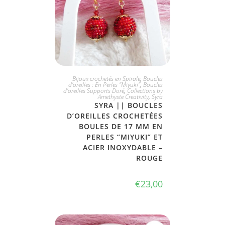
JE L'ADOPTE
Bijoux crochetés en Spirale
,
Boucles
d'oreilles : En Perles "Miyuki"
,
Boucles
d'oreilles Supports Doré
,
Collections by
Amethyste Creativity
,
Syra
SYRA || BOUCLES
D’OREILLES CROCHETÉES
BOULES DE 17 MM EN
PERLES “MIYUKI” ET
ACIER INOXYDABLE –
ROUGE
€
23,00