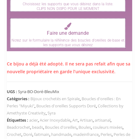
Choisissez les supports que vous désirez dans la liste.
CLIPS NON DISPO POUR LE MOMENT
Faire une demande
Notez sur le formulaire la référence des boucles d'oreilles de base et
les supports que vous désirez
Ce bijou a déjà été adopté. Il ne sera pas refait afin que sa
nouvelle propriétaire en garde l’unique exclusivité.
UGS :
Syra-BO-Doré-BleuMix
Catégories :
Bijoux crochetés en Spirale
,
Boucles d'oreilles : En
Perles "Miyuki"
,
Boucles d'oreilles Supports Doré
,
Collections by
Amethyste Creativity
,
Syra
Étiquettes :
acier
,
Acier Inoxydable
,
Art
,
Artisan
,
artisanal
,
Beadcrochet
,
beads
,
Boucles d'oreilles
,
Boules
,
couleurs mixées
,
Crochet
,
Doré
,
faitmain
,
handmade
,
madeinfrance
,
Perles
,
Perles de