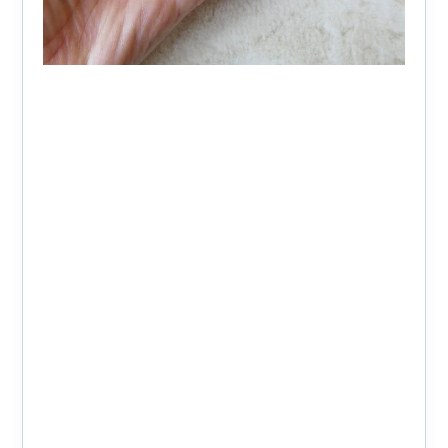
Le Bijou vous sera livré dans une petite pochette en
velours de couleur Rose / Violet. Les pochettes sont en
velours microfibre et se ferment avec des boutons à
pression. Tout ça pour bien protéger les bijoux lors du
transport, et aussi pour vous permettre de bien les ranger.
Pièce UNIQUE
Une légère différence de couleur peut exister
notamment à cause de la luminosité des écrans
La résistance de la dorure est habituellement d’un
an voire plus dans le cadre d’une utilisation
normale. Pour garder votre bijou plus longtemps,