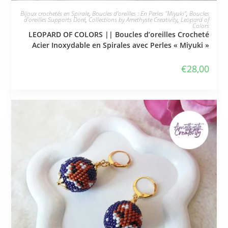
JE L'ADOPTE
Bijoux crochetés en Spirale
,
Boucles d'oreilles : En Perles "Miyuki"
,
Boucles
d'oreilles Supports Doré
,
Collections by Amethyste Creativity
,
Leopard of
Colors
LEOPARD OF COLORS || Boucles d’oreilles Crocheté
Acier Inoxydable en Spirales avec Perles « Miyuki »
€
28,00