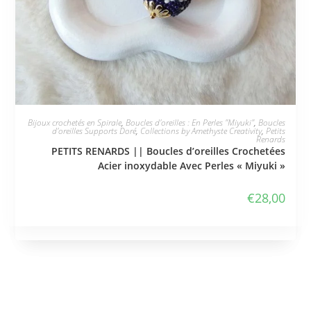
JE L'ADOPTE
Bijoux crochetés en Spirale
,
Boucles d'oreilles : En Perles "Miyuki"
,
Boucles
d'oreilles Supports Doré
,
Collections by Amethyste Creativity
,
Petits
Renards
PETITS RENARDS || Boucles d’oreilles Crochetées
Acier inoxydable Avec Perles « Miyuki »
€
28,00