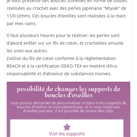
Je vous présente des Boucles d’oreilles en forme de boules
réalisées au crochet avec des perles japonaise “Miyuki” de
11/0 (2mm). Ces boucles d’oreilles sont réalisées à la main
par mes soins.
Il faut plusieurs heures pour le réaliser, les perles sont
d’abord enfiler sur un fils de coton, et crochetées ensuite
les unes aux autres.
J’utilise du fils de coton conforme à la règlementation
REACH et à la certification OEKO-TEX en matière d’éco-
responsabilité et d’absence de substances nocives.
possibilité de changer les supports de
boucles d'oreilles
vous pouvez demander de personnaliser ce bijou si les supports de
boucles d'oreilles ne vous plaisent pas. et si vous n'avez pas
d'oreilles percées, il est possible de choisir des clips.
Voir les supports