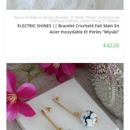
JE L'ADOPTE
Bijoux crochetés en Spirale
,
Bracelets : En Perles "Miyuki"
,
Collections by
Amethyste Creativity
,
Electric Shines
,
ST Valentin
ELECTRIC SHINES || Bracelet Crocheté Fait Main En
Acier Inoxydable Et Perles “Miyuki”
€
42,00