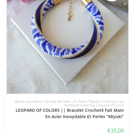
JE L'ADOPTE
Bijoux crochetés en Spirale
,
Bracelets : En Perles "Miyuki"
,
Collections by
Amethyste Creativity
,
Leopard of Colors
LEOPARD OF COLORS || Bracelet Crocheté Fait Main
En Acier Inoxydable Et Perles “Miyuki”
€
35,00