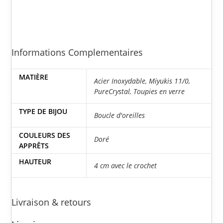
évitez le contact de l’eau et du parfum, ainsi que
les produits cosmétiques ou ménagers.
Informations Complementaires
MATIÈRE
Acier Inoxydable
,
Miyukis 11/0
,
PureCrystal
,
Toupies en verre
TYPE DE BIJOU
Boucle d'oreilles
COULEURS DES
Doré
APPRÊTS
HAUTEUR
4 cm avec le crochet
Livraison & retours