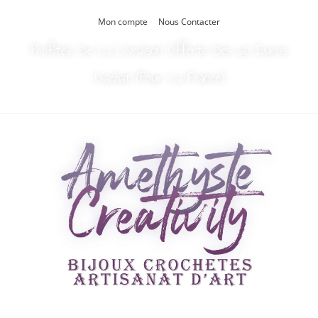
Mon compte
Nous Contacter
Profitez De La Livraison Offerte Dès 60 Euros
D’achat (Pour La France)