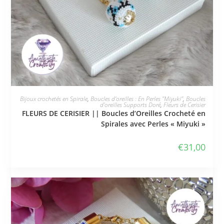
JE L'ADOPTE
Bijoux crochetés en Spirale
,
Boucles d'oreilles : En Perles "Miyuki"
,
Boucles
d'oreilles Supports Doré
,
Fleurs de Cerisier
FLEURS DE CERISIER || Boucles d’Oreilles Crocheté en
Spirales avec Perles « Miyuki »
€
31,00