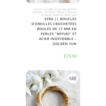
JE L'ADOPTE
Bijoux crochetés en Spirale
,
Boucles
d'oreilles : En Perles "Miyuki"
,
Boucles
d'oreilles Supports Doré
,
Syra
SYRA || BOUCLES
D’OREILLES CROCHETÉES
BOULES DE 17 MM EN
PERLES “MIYUKI” ET
ACIER INOXYDABLE –
GOLDEN SUN
€
23,00