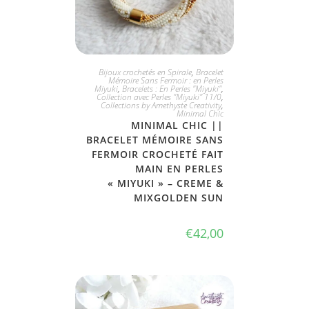
JE L'ADOPTE
Bijoux crochetés en Spirale
,
Bracelet
Mémoire Sans Fermoir : en Perles
Miyuki
,
Bracelets : En Perles "Miyuki"
,
Collection avec Perles "Miyuki" 11/0
,
Collections by Amethyste Creativity
,
Minimal Chic
MINIMAL CHIC ||
BRACELET MÉMOIRE SANS
FERMOIR CROCHETÉ FAIT
MAIN EN PERLES
« MIYUKI » – CREME &
MIXGOLDEN SUN
€
42,00