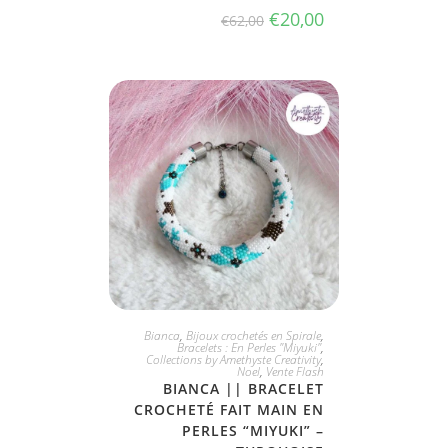
€
20,00
€
62,00
JE L'ADOPTE
Bianca
,
Bijoux crochetés en Spirale
,
Bracelets : En Perles "Miyuki"
,
Collections by Amethyste Creativity
,
Noel
,
Vente Flash
BIANCA || BRACELET
CROCHETÉ FAIT MAIN EN
PERLES “MIYUKI” –