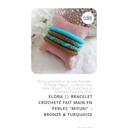
CHOIX DIVERS
Bijoux crochetés en Spirale
,
Bracelets :
En Perles "Miyuki"
,
Collection avec
Perles "Miyuki" 11/0
,
Collections by
Amethyste Creativity
,
Elora
ELORA || BRACELET
CROCHETÉ FAIT MAIN EN
PERLES “MIYUKI” –
BRONZE & TURQUOISE