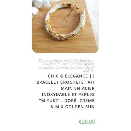
JE L'ADOPTE
Bijoux crochetés en Spirale
,
Bracelets :
En Perles "Miyuki"
,
Chic & Elegance
,
Collections by Amethyste Creativity
,
ST
Valentin
CHIC & ELEGANCE ||
BRACELET CROCHETÉ FAIT
MAIN EN ACIER
INOXYDABLE ET PERLES
“MIYUKI” – DORÉ, CREME
& MIX GOLDEN SUN
€
28,00