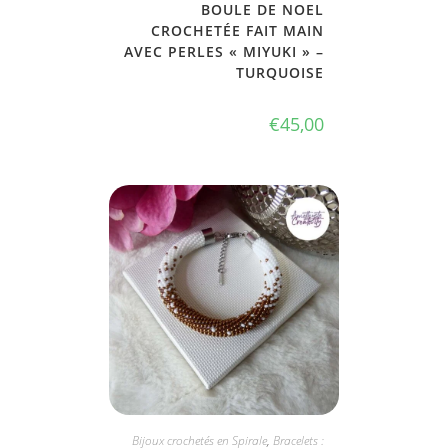
BOULE DE NOEL
CROCHETÉE FAIT MAIN
AVEC PERLES « MIYUKI » –
TURQUOISE
€
45,00
JE L'ADOPTE
Bijoux crochetés en Spirale
,
Bracelets :