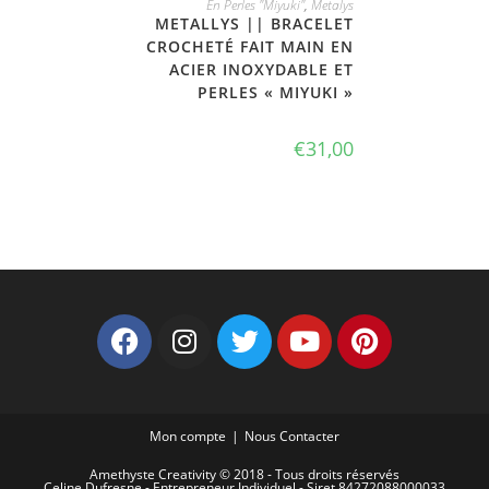
En Perles "Miyuki"
,
Metalys
METALLYS || BRACELET
CROCHETÉ FAIT MAIN EN
ACIER INOXYDABLE ET
PERLES « MIYUKI »
€
31,00
Mon compte
Nous Contacter
Amethyste Creativity © 2018 - Tous droits réservés
Celine Dufresne - Entrepreneur Individuel - Siret 84272088000033