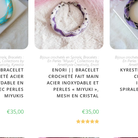
PTE
JE L'ADOPTE
JE
rale
,
Bracelets :
Bijoux crochetés en Spirale
,
Bracelets :
Bijoux crocheté
,
Collections by
En Perles "Miyuki"
,
Collections by
En Perles 
ativity
,
Kyrestia
Amethyste Creativity
,
Enori
Ameth
 BRACELET
ENORI || BRACELET
KYREST
ETÉ ACIER
CROCHETÉ FAIT MAIN
C
YDABLE EN
ACIER INOXYDABLE ET
EC PERLES
PERLES « MIYUKI »,
SPIRAL
MIYUKIS
MESH EN CRISTAL
€
35,00
€
35,00
Note
5.00
sur 5