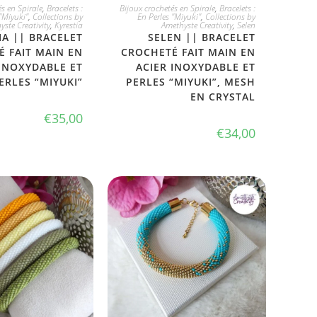
 L'ADOPTE
JE L'ADOPTE
s en Spirale
,
Bracelets :
Bijoux crochetés en Spirale
,
Bracelets :
"Miyuki"
,
Collections by
En Perles "Miyuki"
,
Collections by
yste Creativity
,
Kyrestia
Amethyste Creativity
,
Selen
IA || BRACELET
SELEN || BRACELET
 FAIT MAIN EN
CROCHETÉ FAIT MAIN EN
 INOXYDABLE ET
ACIER INOXYDABLE ET
ERLES “MIYUKI”
PERLES “MIYUKI”, MESH
EN CRYSTAL
€
35,00
€
34,00