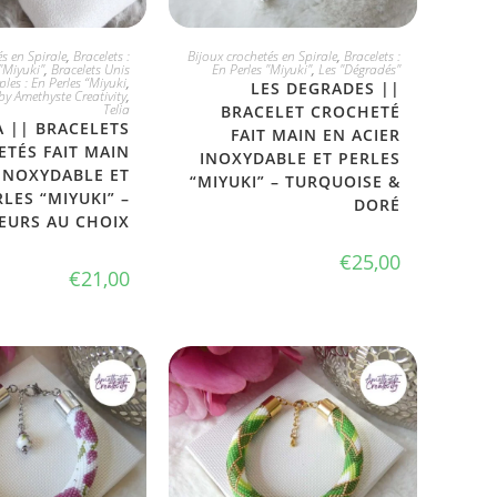
IX DIVERS
JE L'ADOPTE
s en Spirale
,
Bracelets :
Bijoux crochetés en Spirale
,
Bracelets :
"Miyuki"
,
Bracelets Unis
En Perles "Miyuki"
,
Les "Dégradés"
les : En Perles “Miyuki
,
LES DEGRADES ||
by Amethyste Creativity
,
Telia
BRACELET CROCHETÉ
A || BRACELETS
FAIT MAIN EN ACIER
TÉS FAIT MAIN
INOXYDABLE ET PERLES
 INOXYDABLE ET
“MIYUKI” – TURQUOISE &
RLES “MIYUKI” –
DORÉ
EURS AU CHOIX
€
25,00
€
21,00