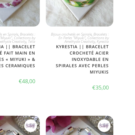
 L'ADOPTE
JE L'ADOPTE
s en Spirale
,
Bracelets :
Bijoux crochetés en Spirale
,
Bracelets :
"Miyuki"
,
Collections by
En Perles "Miyuki"
,
Collections by
ethyste Creativity
,
Telia
Amethyste Creativity
,
Kyrestia
IA || BRACELET
KYRESTIA || BRACELET
 FAIT MAIN EN
CROCHETÉ ACIER
S « MIYUKI » &
INOXYDABLE EN
ES CERAMIQUES
SPIRALES AVEC PERLES
MIYUKIS
€
48,00
€
35,00