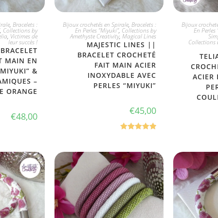
ONIBLE
JE L'ADOPTE
CHO
rale
,
Bracelets :
Bijoux crochetés en Spirale
,
Bracelets :
Bijoux crocheté
,
Collections by
En Perles "Miyuki"
,
Collections by
En Perles 
elia
,
Victimes de
Amethyste Creativity
,
Magical Lines
Simp
leur succès !
Collections 
MAJESTIC LINES ||
 BRACELET
BRACELET CROCHETÉ
TELI
T MAIN EN
FAIT MAIN ACIER
CROCHE
“MIYUKI” &
INOXYDABLE AVEC
ACIER
AMIQUES –
PERLES “MIYUKI”
PE
E ORANGE
COUL
€
45,00
€
48,00
Note
5.00
sur 5