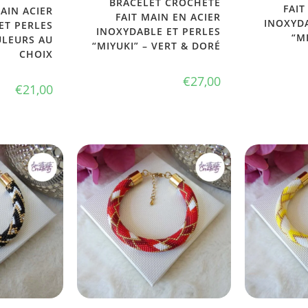
BRACELET CROCHETÉ
FAIT
MAIN ACIER
FAIT MAIN EN ACIER
INOXYDA
ET PERLES
INOXYDABLE ET PERLES
“M
ULEURS AU
“MIYUKI” – VERT & DORÉ
CHOIX
€
27,00
€
21,00