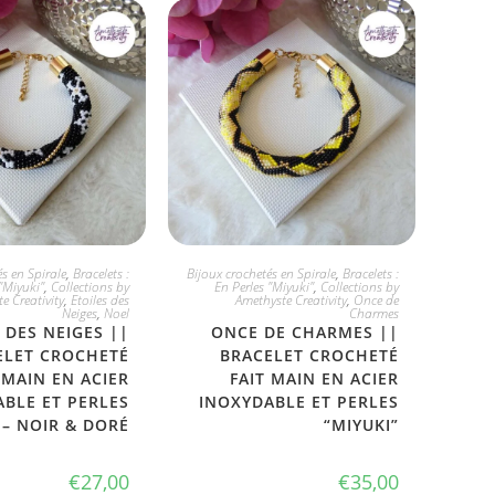
 L'ADOPTE
JE L'ADOPTE
s en Spirale
,
Bracelets :
Bijoux crochetés en Spirale
,
Bracelets :
"Miyuki"
,
Collections by
En Perles "Miyuki"
,
Collections by
e Creativity
,
Etoiles des
Amethyste Creativity
,
Once de
Neiges
,
Noel
Charmes
 DES NEIGES ||
ONCE DE CHARMES ||
ELET CROCHETÉ
BRACELET CROCHETÉ
 MAIN EN ACIER
FAIT MAIN EN ACIER
BLE ET PERLES
INOXYDABLE ET PERLES
 – NOIR & DORÉ
“MIYUKI”
€
27,00
€
35,00