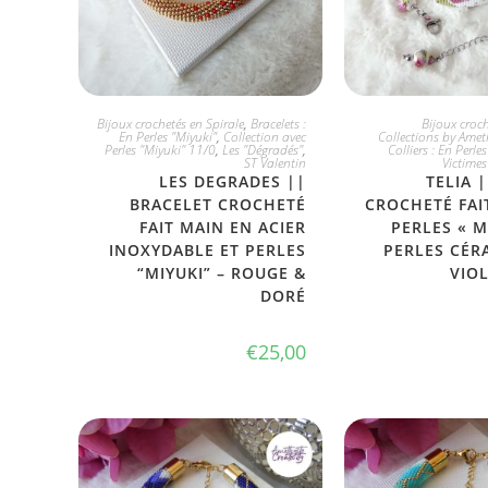
JE L'ADOPTE
PLUS DISP
Bijoux crochetés en Spirale
,
Bracelets :
Bijoux croch
En Perles "Miyuki"
,
Collection avec
Collections by Ameth
Perles "Miyuki" 11/0
,
Les "Dégradés"
,
Colliers : En Perle
ST Valentin
Victimes
LES DEGRADES ||
TELIA 
BRACELET CROCHETÉ
CROCHETÉ FAI
FAIT MAIN EN ACIER
PERLES « M
INOXYDABLE ET PERLES
PERLES CÉR
“MIYUKI” – ROUGE &
VIO
DORÉ
€
25,00