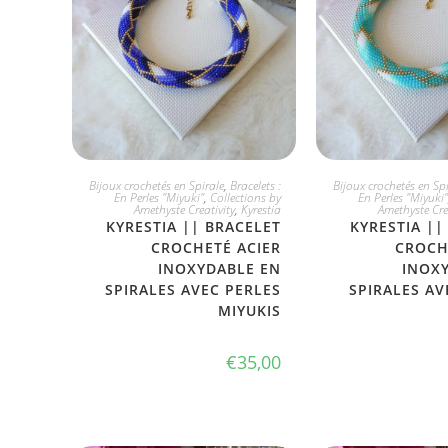
JE L'ADOPTE
JE L'ADO
Bijoux crochetés en Spirale
,
Bracelets :
Bijoux crochetés en Spi
En Perles "Miyuki"
,
Collections by
En Perles "Miyuki"
Amethyste Creativity
,
Kyrestia
Amethyste Cre
KYRESTIA || BRACELET
KYRESTIA ||
CROCHETÉ ACIER
CROCH
INOXYDABLE EN
INOX
SPIRALES AVEC PERLES
SPIRALES AV
MIYUKIS
€
35,00