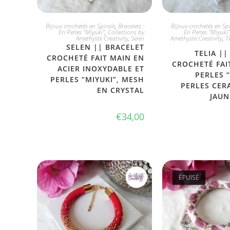
JE L'ADOPTE
PLUS DISP
Bijoux crochetés en Spirale
,
Bracelets :
Bijoux crochetés en Spi
En Perles "Miyuki"
,
Collections by
En Perles "Miyuki"
Amethyste Creativity
,
Selen
Amethyste Creativity
,
T
SELEN || BRACELET
TELIA ||
CROCHETÉ FAIT MAIN EN
CROCHETÉ FAI
ACIER INOXYDABLE ET
PERLES 
PERLES “MIYUKI”, MESH
PERLES CER
EN CRYSTAL
JAUN
€
34,00
ÉPUISÉ