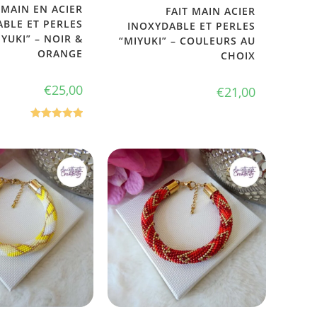
 MAIN EN ACIER
FAIT MAIN ACIER
BLE ET PERLES
INOXYDABLE ET PERLES
IYUKI” – NOIR &
“MIYUKI” – COULEURS AU
ORANGE
CHOIX
€
25,00
€
21,00
Note
5.00
sur 5