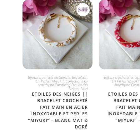
JE L'ADOPTE
JE L'ADO
Bijoux crochetés en Spirale
,
Bracelets :
Bijoux crochetés en Spi
En Perles "Miyuki"
,
Collections by
En Perles "Miyuki"
Amethyste Creativity
,
Etoiles des
Amethyste Creati
Neiges
,
Noel
ETOILES DES NEIGES ||
ETOILES DES
BRACELET CROCHETÉ
BRACELET
FAIT MAIN EN ACIER
FAIT MAI
INOXYDABLE ET PERLES
INOXYDABLE 
“MIYUKI” – BLANC MAT &
“MIYUKI” 
DORÉ