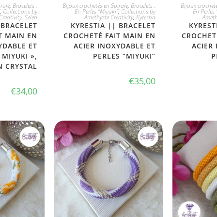
PTE
JE L'ADOPTE
JE
rale
,
Bracelets :
Bijoux crochetés en Spirale
,
Bracelets :
Bijoux crocheté
,
Collections by
En Perles "Miyuki"
,
Collections by
En Perles 
reativity
,
Selen
Amethyste Creativity
,
Kyrestia
Ameth
 BRACELET
KYRESTIA || BRACELET
KYREST
T MAIN EN
CROCHETÉ FAIT MAIN EN
CROCHETÉ
YDABLE ET
ACIER INOXYDABLE ET
ACIER
 MIYUKI »,
PERLES “MIYUKI”
P
N CRYSTAL
€
35,00
€
34,00