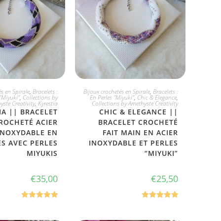
 L'ADOPTE
JE L'ADOPTE
s en Spirale
,
Bracelets :
Bijoux crochetés en Spirale
,
Bracelets :
"Miyuki"
,
Collections by
En Perles "Miyuki"
,
Chic & Elegance
,
yste Creativity
,
Kyrestia
Collections by Amethyste Creativity
IA || BRACELET
CHIC & ELEGANCE ||
ROCHETÉ ACIER
BRACELET CROCHETÉ
INOXYDABLE EN
FAIT MAIN EN ACIER
ES AVEC PERLES
INOXYDABLE ET PERLES
MIYUKIS
“MIYUKI”
€
35,00
€
25,50
Note
5.00
Note
5.00
sur 5
sur 5