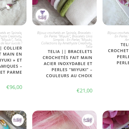
ONIBLE
CHOIX DIVERS
JE
etés en Spirale
,
Bijoux crochetés en Spirale
,
Bracelets :
Bijoux crocheté
yste Creativity
,
En Perles "Miyuki"
,
Bracelets Unis
En Perles 
s "Miyuki"
,
Telia
,
Simples : En Perles “Miyuki
,
Am
 de leur succès !
Collections by Amethyste Creativity
,
TEL
Telia
|| COLLIER
CROCHETÉ
TELIA || BRACELETS
T MAIN EN
PERLE
CROCHETÉS FAIT MAIN
IYUKI » ET
PERL
ACIER INOXYDABLE ET
AMIQUES –
PERLES “MIYUKI” –
LET PARME
COULEURS AU CHOIX
€
96,00
€
21,00