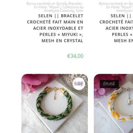
JE L'ADOPTE
JE L'ADO
Bijoux crochetés en Spirale
,
Bracelets :
Bijoux crochetés en Spi
En Perles "Miyuki"
,
Collections by
En Perles "Miyuki"
Amethyste Creativity
,
Selen
Amethyste C
SELEN || BRACELET
SELEN ||
CROCHETÉ FAIT MAIN EN
CROCHETÉ FAI
ACIER INOXYDABLE ET
ACIER INOX
PERLES « MIYUKI »,
PERLES «
MESH EN CRYSTAL
MESH E
€
34,00
ÉPUISÉ