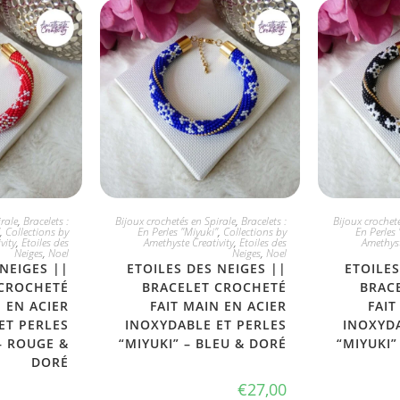
PTE
JE L'ADOPTE
JE
rale
,
Bracelets :
Bijoux crochetés en Spirale
,
Bracelets :
Bijoux crocheté
,
Collections by
En Perles "Miyuki"
,
Collections by
En Perles 
vity
,
Etoiles des
Amethyste Creativity
,
Etoiles des
Amethyst
Neiges
,
Noel
Neiges
,
Noel
 NEIGES ||
ETOILES DES NEIGES ||
ETOILES
 CROCHETÉ
BRACELET CROCHETÉ
BRAC
N EN ACIER
FAIT MAIN EN ACIER
FAIT
ET PERLES
INOXYDABLE ET PERLES
INOXYDA
– ROUGE &
“MIYUKI” – BLEU & DORÉ
“MIYUKI”
DORÉ
€
27,00