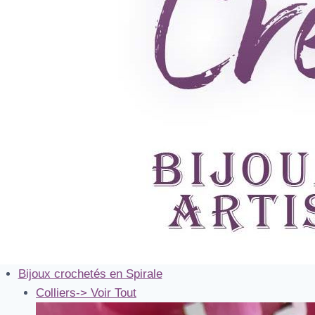
Bijoux crochetés en Spirale
Colliers
-> Voir Tout