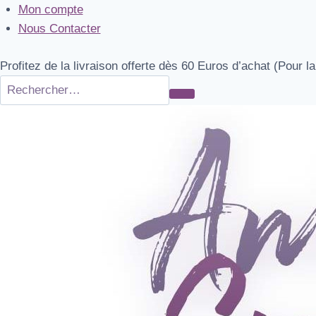
Skip
Mon compte
to
Nous Contacter
content
Profitez de la livraison offerte dès 60 Euros d’achat (Pour la
Rechercher
Envoyer
sur
ce
la
site
recherche