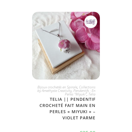
JE L'ADOPTE
Bijoux crochetés en Spirale
,
Collections
by Amethyste Creativity
,
Pendentifs : En
Perles "Miyuki"
,
Telia
TELIA || PENDENTIF
CROCHETÉ FAIT MAIN EN
PERLES « MIYUKI » –
VIOLET PARME