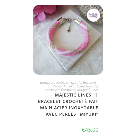
JE L'ADOPTE
Bijoux crochetés en Spirale
,
Bracelets :
En Perles "Miyuki"
,
Collections by
Amethyste Creativity
,
Magical Lines
MAJESTIC LINES ||
BRACELET CROCHETÉ FAIT
MAIN ACIER INOXYDABLE
AVEC PERLES “MIYUKI”
€
45,00