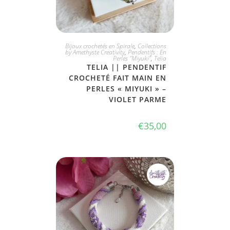
JE L'ADOPTE
Bijoux crochetés en Spirale
,
Collections
by Amethyste Creativity
,
Pendentifs : En
Perles "Miyuki"
,
Telia
TELIA || PENDENTIF
CROCHETÉ FAIT MAIN EN
PERLES « MIYUKI » –
VIOLET PARME
€
35,00