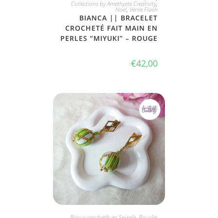
Collections by Amethyste Creativity
,
Noel
,
Vente Flash
BIANCA || BRACELET
CROCHETÉ FAIT MAIN EN
PERLES “MIYUKI” – ROUGE
€
42,00
JE L'ADOPTE
Bijoux crochetés en Spirale
,
Boucles