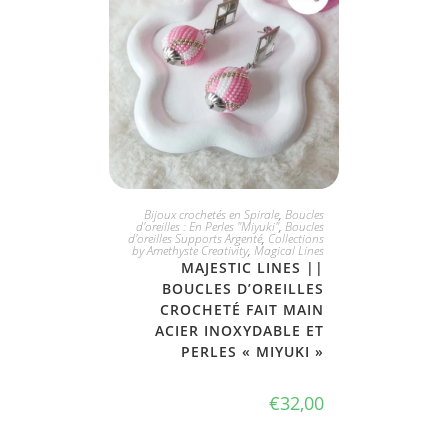
JE L'ADOPTE
Bijoux crochetés en Spirale
,
Boucles
d'oreilles : En Perles "Miyuki"
,
Boucles
d'oreilles Supports Argenté
,
Collections
by Amethyste Creativity
,
Magical Lines
MAJESTIC LINES ||
BOUCLES D’OREILLES
CROCHETÉ FAIT MAIN
ACIER INOXYDABLE ET
PERLES « MIYUKI »
€
32,00