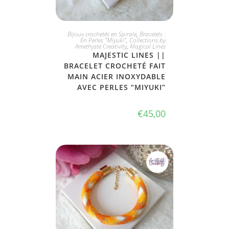
JE L'ADOPTE
Bijoux crochetés en Spirale
,
Bracelets :
En Perles "Miyuki"
,
Collections by
Amethyste Creativity
,
Magical Lines
MAJESTIC LINES ||
BRACELET CROCHETÉ FAIT
MAIN ACIER INOXYDABLE
AVEC PERLES “MIYUKI”
€
45,00