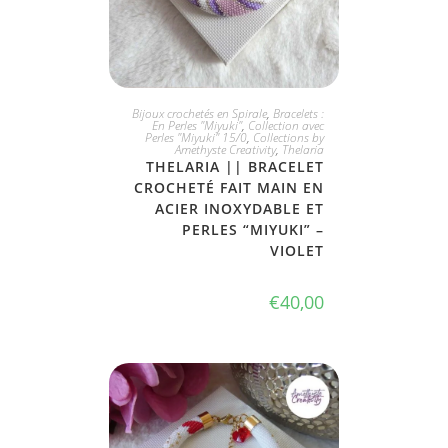
JE L'ADOPTE
Bijoux crochetés en Spirale
,
Bracelets :
En Perles "Miyuki"
,
Collection avec
Perles "Miyuki" 15/0
,
Collections by
Amethyste Creativity
,
Thelaria
THELARIA || BRACELET
CROCHETÉ FAIT MAIN EN
ACIER INOXYDABLE ET
PERLES “MIYUKI” –
VIOLET
€
40,00