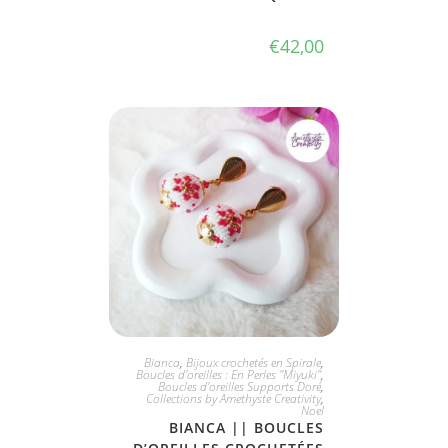
€
42,00
JE L'ADOPTE
Bianca
,
Bijoux crochetés en Spirale
,
Boucles d'oreilles : En Perles "Miyuki"
,
Boucles d'oreilles Supports Doré
,
Collections by Amethyste Creativity
,
Noel
BIANCA || BOUCLES