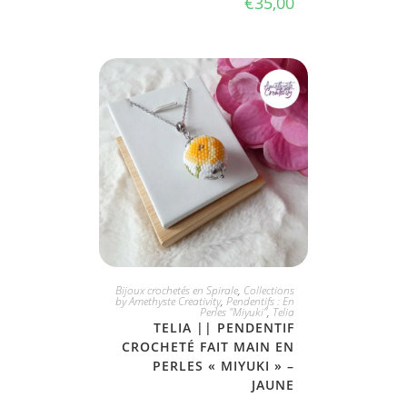
€
35,00
JE L'ADOPTE
Bijoux crochetés en Spirale
,
Collections
by Amethyste Creativity
,
Pendentifs : En
Perles "Miyuki"
,
Telia
TELIA || PENDENTIF
CROCHETÉ FAIT MAIN EN
PERLES « MIYUKI » –
JAUNE