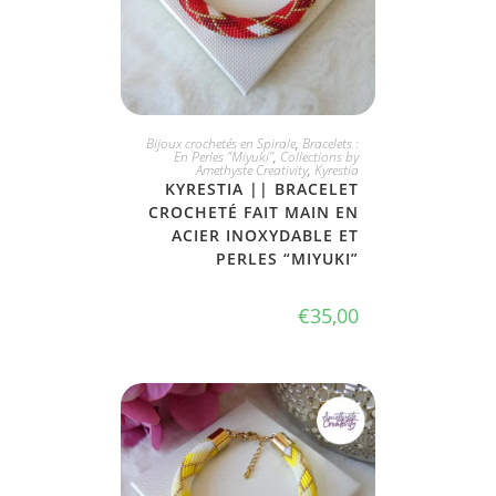
JE L'ADOPTE
Bijoux crochetés en Spirale
,
Bracelets :
En Perles "Miyuki"
,
Collections by
Amethyste Creativity
,
Kyrestia
KYRESTIA || BRACELET
CROCHETÉ FAIT MAIN EN
ACIER INOXYDABLE ET
PERLES “MIYUKI”
€
35,00