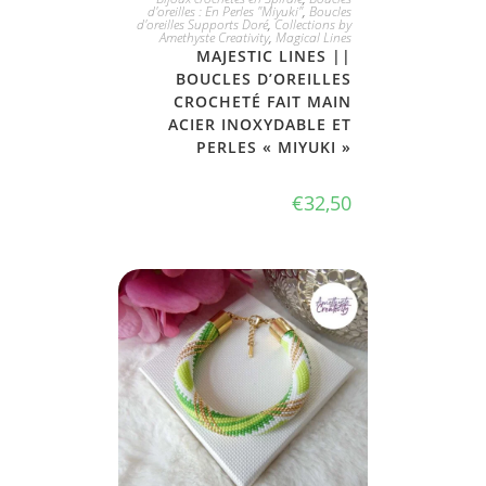
d'oreilles : En Perles "Miyuki"
,
Boucles
d'oreilles Supports Doré
,
Collections by
Amethyste Creativity
,
Magical Lines
MAJESTIC LINES ||
BOUCLES D’OREILLES
CROCHETÉ FAIT MAIN
ACIER INOXYDABLE ET
PERLES « MIYUKI »
€
32,50