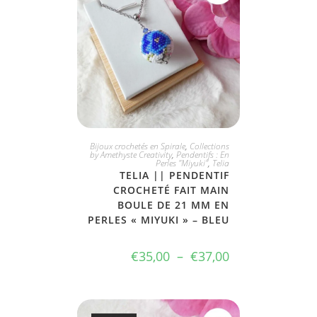
CHOIX DIVERS
Bijoux crochetés en Spirale
,
Collections
by Amethyste Creativity
,
Pendentifs : En
Perles "Miyuki"
,
Telia
TELIA || PENDENTIF
CROCHETÉ FAIT MAIN
BOULE DE 21 MM EN
PERLES « MIYUKI » – BLEU
€
35,00
–
€
37,00