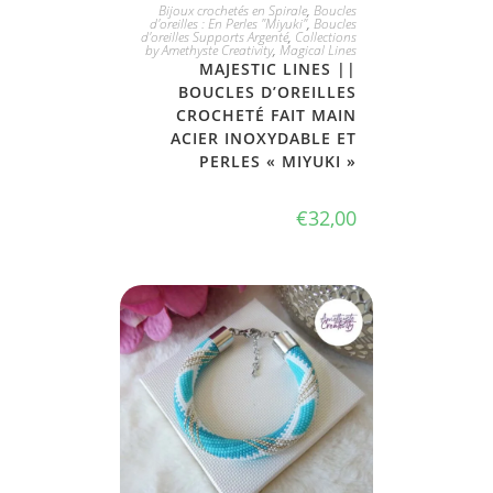
JE L'ADOPTE
Bijoux crochetés en Spirale
,
Boucles
d'oreilles : En Perles "Miyuki"
,
Boucles
d'oreilles Supports Argenté
,
Collections
by Amethyste Creativity
,
Magical Lines
MAJESTIC LINES ||
BOUCLES D’OREILLES
CROCHETÉ FAIT MAIN
ACIER INOXYDABLE ET
PERLES « MIYUKI »
€
32,00