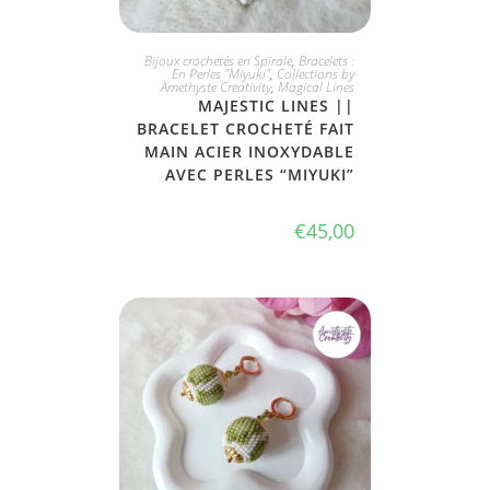
JE L'ADOPTE
Bijoux crochetés en Spirale
,
Bracelets :
En Perles "Miyuki"
,
Collections by
Amethyste Creativity
,
Magical Lines
MAJESTIC LINES ||
BRACELET CROCHETÉ FAIT
MAIN ACIER INOXYDABLE
AVEC PERLES “MIYUKI”
€
45,00