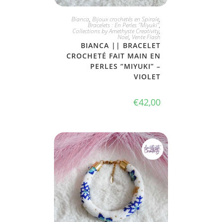
JE L'ADOPTE
Bianca
,
Bijoux crochetés en Spirale
,
Bracelets : En Perles "Miyuki"
,
Collections by Amethyste Creativity
,
Noel
,
Vente Flash
BIANCA || BRACELET
CROCHETÉ FAIT MAIN EN
PERLES “MIYUKI” –
VIOLET
€
42,00