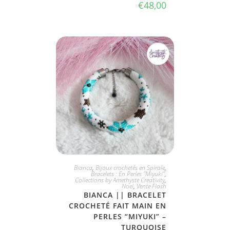
€
48,00
JE L'ADOPTE
Bianca
,
Bijoux crochetés en Spirale
,
Bracelets : En Perles "Miyuki"
,
Collections by Amethyste Creativity
,
Noel
,
Vente Flash
BIANCA || BRACELET
CROCHETÉ FAIT MAIN EN
PERLES “MIYUKI” –
TURQUOISE