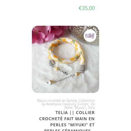
€
35,00
JE L'ADOPTE
Bijoux crochetés en Spirale
,
Collections
by Amethyste Creativity
,
Colliers : En
Perles "Miyuki"
,
Telia
TELIA || COLLIER
CROCHETÉ FAIT MAIN EN
PERLES “MIYUKI” ET
PERLES CÉRAMIQUES –