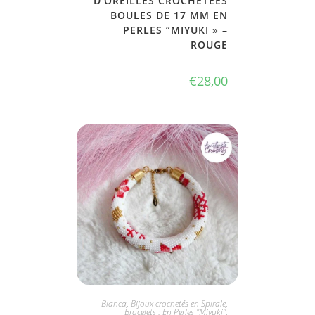
D’OREILLES CROCHETÉES
BOULES DE 17 MM EN
PERLES “MIYUKI » –
ROUGE
€
28,00
JE L'ADOPTE
Bianca
,
Bijoux crochetés en Spirale
,
Bracelets : En Perles "Miyuki"
,