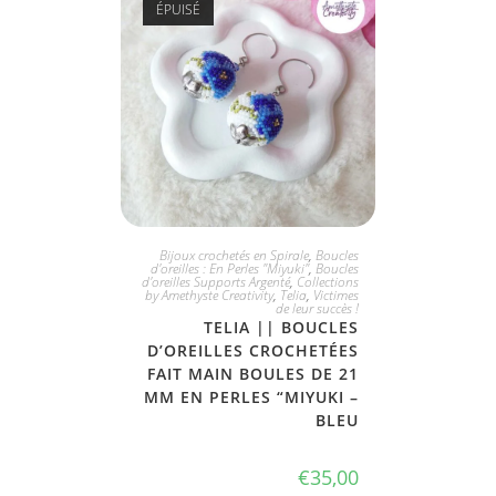
ÉPUISÉ
PLUS DISPONIBLE
Bijoux crochetés en Spirale
,
Boucles
d'oreilles : En Perles "Miyuki"
,
Boucles
d'oreilles Supports Argenté
,
Collections
by Amethyste Creativity
,
Telia
,
Victimes
de leur succès !
TELIA || BOUCLES
D’OREILLES CROCHETÉES
FAIT MAIN BOULES DE 21
MM EN PERLES “MIYUKI –
BLEU
€
35,00