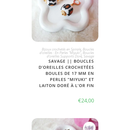
JE L'ADOPTE
Bijoux crochetés en Spirale
,
Boucles
d'oreilles : En Perles "Miyuki"
,
Boucles
d'oreilles Supports Doré
,
Savage
SAVAGE || BOUCLES
D’OREILLES CROCHETÉES
BOULES DE 17 MM EN
PERLES “MIYUKI” ET
LAITON DORÉ À L’OR FIN
€
24,00