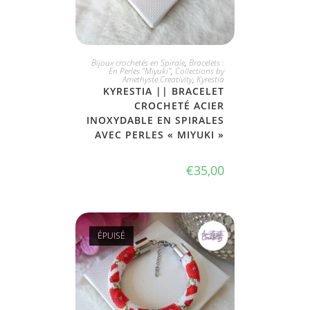
JE L'ADOPTE
Bijoux crochetés en Spirale
,
Bracelets :
En Perles "Miyuki"
,
Collections by
Amethyste Creativity
,
Kyrestia
KYRESTIA || BRACELET
CROCHETÉ ACIER
INOXYDABLE EN SPIRALES
AVEC PERLES « MIYUKI »
€
35,00
ÉPUISÉ