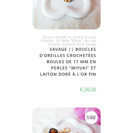
JE L'ADOPTE
Bijoux crochetés en Spirale
,
Boucles
d'oreilles : En Perles "Miyuki"
,
Boucles
d'oreilles Supports Doré
,
Savage
SAVAGE || BOUCLES
D’OREILLES CROCHETÉES
BOULES DE 17 MM EN
PERLES “MIYUKI” ET
LAITON DORÉ À L’OR FIN
€
24,00