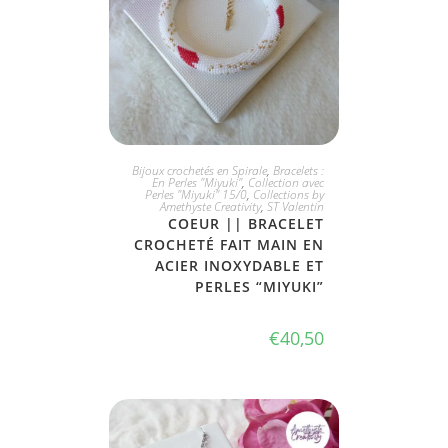
JE L'ADOPTE
Bijoux crochetés en Spirale
,
Bracelets :
En Perles "Miyuki"
,
Collection avec
Perles "Miyuki" 15/0
,
Collections by
Amethyste Creativity
,
ST Valentin
COEUR || BRACELET
CROCHETÉ FAIT MAIN EN
ACIER INOXYDABLE ET
PERLES “MIYUKI”
€
40,50