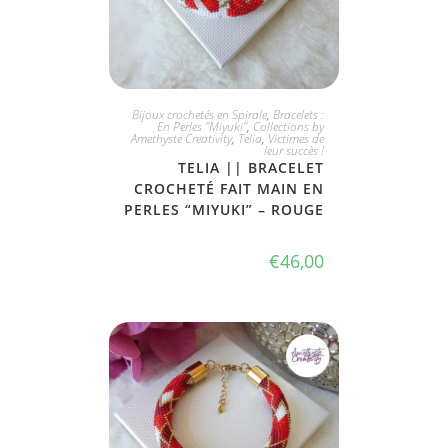
PLUS DISPONIBLE
Bijoux crochetés en Spirale
,
Bracelets :
En Perles "Miyuki"
,
Collections by
Amethyste Creativity
,
Telia
,
Victimes de
leur succès !
TELIA || BRACELET
CROCHETÉ FAIT MAIN EN
PERLES “MIYUKI” – ROUGE
€
46,00