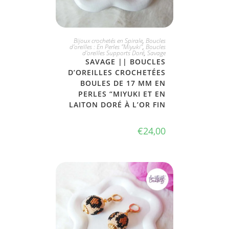
JE L'ADOPTE
Bijoux crochetés en Spirale
,
Boucles
d'oreilles : En Perles "Miyuki"
,
Boucles
d'oreilles Supports Doré
,
Savage
SAVAGE || BOUCLES
D’OREILLES CROCHETÉES
BOULES DE 17 MM EN
PERLES “MIYUKI ET EN
LAITON DORÉ À L’OR FIN
€
24,00