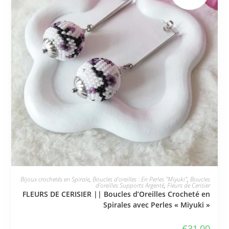
d'oreilles Supports Argenté
,
Fleurs de Cerisier
FLEURS DE CERISIER || Boucles d’Oreilles Crocheté en
Spirales avec Perles « Miyuki »
€
31,00