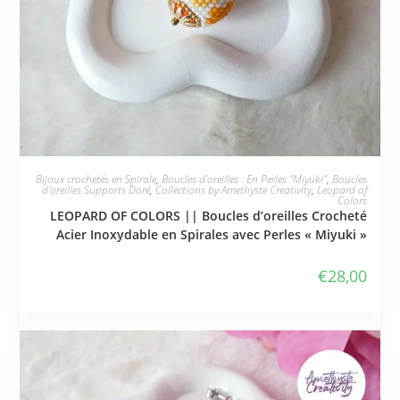
JE L'ADOPTE
Bijoux crochetés en Spirale
,
Boucles d'oreilles : En Perles "Miyuki"
,
Boucles