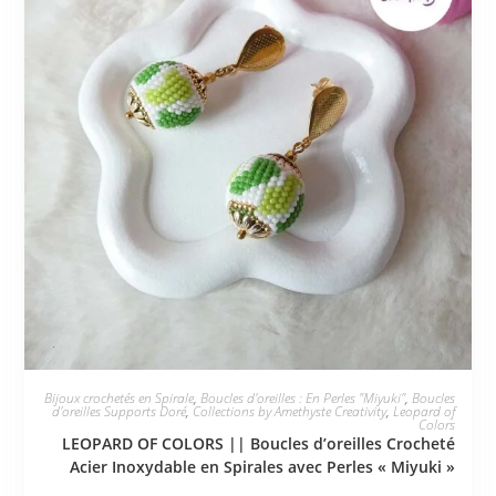
Bijoux crochetés en Spirale
,
Boucles d'oreilles : En Perles "Miyuki"
,
Boucles
d'oreilles Supports Doré
,
Collections by Amethyste Creativity
,
Leopard of
Colors
LEOPARD OF COLORS || Boucles d’oreilles Crocheté
Acier Inoxydable en Spirales avec Perles « Miyuki »
€
28,00