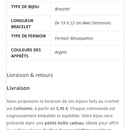
via
Colissimo
, à partir de
5,95 €
. Chaque commande est
soigneusement emballée et expédiée. Votre bijou sera
présenté dans une
petite boîte cadeau
, idéale pour offrir
ou se faire plaisir. Profitez d’une
expédition rapide et
sécurisée
pour recevoir vos créations artisanales
directement chez vous !
Pour les bijoux non crochetés, la plupart seront envoyés
dans des
pochettes en tissu
et expédiés en
lettre suivie
, à
partir de
3,50 €
.
Retour
Si vous n’êtes pas entièrement satisfait de votre bijou en
crochet, vous disposez d’un délai de
14 jours
à compter de
la réception pour effectuer un retour, conformément à la
législation en vigueur. Le bijou doit être renvoyé
dans son
emballage d’origine
, en parfait état. Une fois le retour