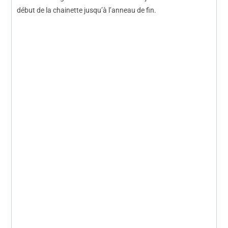
début de la chainette jusqu’à l’anneau de fin.
Le Bijou vous sera livré dans une petite boîte en cartons de
couleur Rose / Violet. Tout ça pour bien protéger les bijoux
lors du transport, et aussi pour vous permettre de bien les
ranger.
Pièce faite en petite quantités, ne sera pas fait en
beaucoup de fois, juste 1 à 2 fois
Une légère différence de couleur peut exister
notamment à cause de la luminosité des écrans