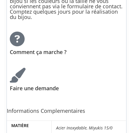
Informations Complementaires
MATIÈRE
Acier Inoxydable
,
Miyukis 15/0
TYPE DE BIJOU
Bracelet
LONGUEUR
De 19 à 22 cm (Avec Extension)
BRACELET
TYPE DE FERMOIR
Fermoir Mousqueton
COULEURS DES
Argent
APPRÊTS
Livraison & retours
Livraison
Nous proposons la livraison de vos bijoux faits au crochet