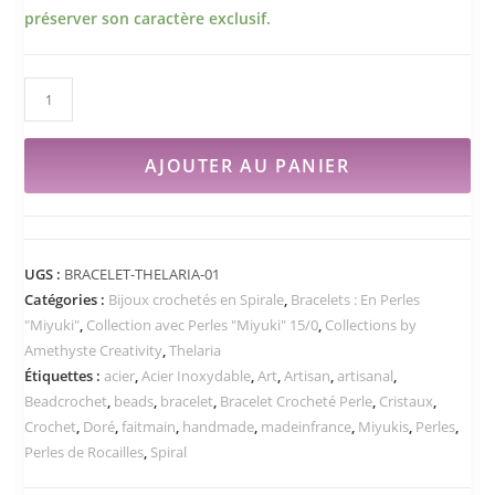
préserver son caractère exclusif.
AJOUTER AU PANIER
UGS :
BRACELET-THELARIA-01
Catégories :
Bijoux crochetés en Spirale
,
Bracelets : En Perles
"Miyuki"
,
Collection avec Perles "Miyuki" 15/0
,
Collections by
Amethyste Creativity
,
Thelaria
Étiquettes :
acier
,
Acier Inoxydable
,
Art
,
Artisan
,
artisanal
,
Beadcrochet
,
beads
,
bracelet
,
Bracelet Crocheté Perle
,
Cristaux
,
Crochet
,
Doré
,
faitmain
,
handmade
,
madeinfrance
,
Miyukis
,
Perles
,
Perles de Rocailles
,
Spiral