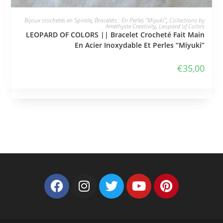
Mon compte
Nous Contacter
Amethyste Creativity © 2018 - Tous droits réservés
Celine Dufresne - Entrepreneur Individuel - Siret 84272088000033
TVA non applicable Art 293 B du CGI