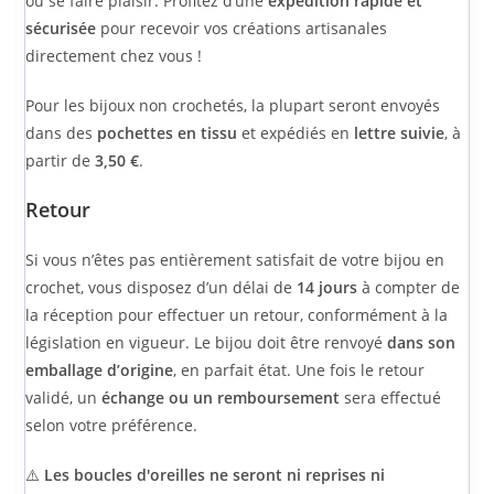
validé, un
échange ou un remboursement
sera effectué
selon votre préférence.
⚠️
Les boucles d'oreilles ne seront ni reprises ni
échangées
pour des raisons d’hygiène, sauf en cas de
changement de support des boucles d'oreilles.
➡️
Pour en savoir plus sur notre politique de retour, cliquez
ici.
Avis
Il n’y a pas encore d’avis.
Vous devez être
connecté
pour publier un avis.
Ce site utilise Akismet pour réduire les indésirables.
En
savoir plus sur la façon dont les données de vos
commentaires sont traitées
.