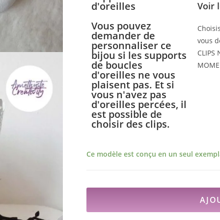
d'oreilles
Voir 
Vous pouvez
Choisi
demander de
vous dé
personnaliser ce
CLIPS
bijou si les supports
de boucles
MOME
d'oreilles ne vous
plaisent pas. Et si
vous n'avez pas
d'oreilles percées, il
est possible de
choisir des clips.
Ce modèle est conçu en un seul exempla
AJO