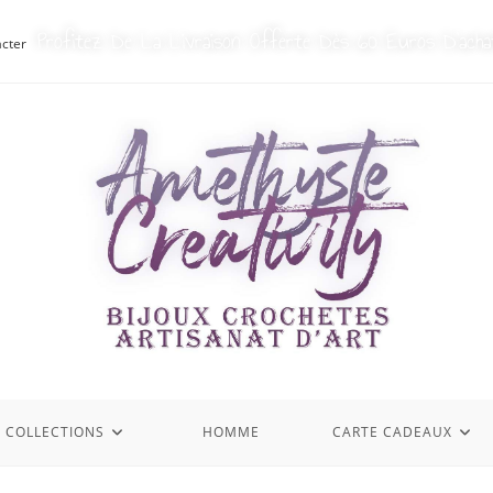
Profitez De La Livraison Offerte Dès 60 Euros D’acha
cter
S COLLECTIONS
HOMME
CARTE CADEAUX