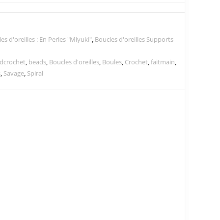
es d'oreilles : En Perles "Miyuki"
,
Boucles d'oreilles Supports
dcrochet
,
beads
,
Boucles d'oreilles
,
Boules
,
Crochet
,
faitmain
,
s
,
Savage
,
Spiral