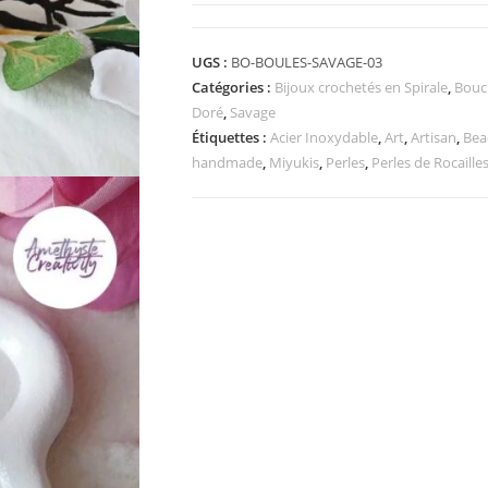
UGS :
BO-BOULES-SAVAGE-03
Catégories :
Bijoux crochetés en Spirale
,
Boucl
Doré
,
Savage
Étiquettes :
Acier Inoxydable
,
Art
,
Artisan
,
Bea
handmade
,
Miyukis
,
Perles
,
Perles de Rocaille