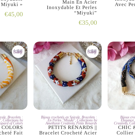
Main En Acier
 Miyuki »
Avec Pe
Inoxydable Et Perles
“Miyuki”
€
45,00
€
35,00
DOPTE
JE L'ADOPTE
JE L
rale
,
Bracelets :
Bijoux crochetés en Spirale
,
Bracelets :
Bijoux cro
"
,
Collections by
En Perles "Miyuki"
,
Collections by
Elegance
opard of Colors
Amethyste Creativity
,
Petits Renards
Creativity
,
Col
 COLORS
PETITS RENARDS ||
CHIC 
cheté Fait
Bracelet Crocheté Acier
Collier