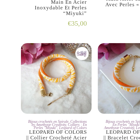
Main En Acier
Avec Perles «
Inoxydable Et Perles
“Miyuki”
€
35,00
JE L'ADOPTE
JE L'A
Bijoux crochetés en Spirale
,
Collections
Bijoux crochetés en Spi
by Amethyste Creativity
,
Colliers : En
En Perles "Miyuki
Perles "Miyuki"
,
Leopard of Colors
Amethyste Creativity
,
Le
LEOPARD OF COLORS
LEOPARD OF
|| Collier Crocheté Acier
|| Bracelet Cro