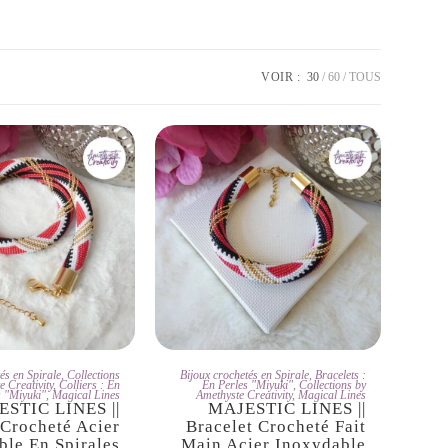
VOIR :
30
60
TOUS
'ADOPTE
JE L'ADOPTE
és en Spirale
,
Collections
Bijoux crochetés en Spirale
,
Bracelets :
e Creativity
,
Colliers : En
En Perles "Miyuki"
,
Collections by
s "Miyuki"
,
Magical Lines
Amethyste Creativity
,
Magical Lines
STIC LINES ||
MAJESTIC LINES ||
 Crocheté Acier
Bracelet Crocheté Fait
ble En Spirales
Main Acier Inoxydable