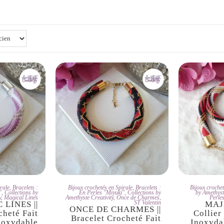
DOPTE
JE L'ADOPTE
JE L
rale
,
Bracelets :
Bijoux crochetés en Spirale
,
Bracelets :
Bijoux crochet
"
,
Collections by
En Perles "Miyuki"
,
Collections by
by Amethyst
y
,
Magical Lines
Amethyste Creativity
,
Once de Charmes
,
Perle
ST Valentin
 LINES ||
MAJE
ONCE DE CHARMES ||
cheté Fait
Collier
Bracelet Crocheté Fait
noxydable
Inoxyda