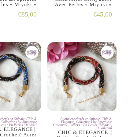
rles « Miyuki »
Avec Perles « Miyuki »
€
85,00
€
45,00
'ADOPTE
JE L'ADOPTE
chetés en Spirale
,
Chic &
Bijoux crochetés en Spirale
,
Chic &
,
Collections by Amethyste
Elegance
,
Collections by Amethyste
liers : En Perles "Miyuki"
Creativity
,
Colliers : En Perles "Miyuki"
,
ST Valentin
& ELEGANCE ||
CHIC & ELEGANCE ||
 Crocheté Acier