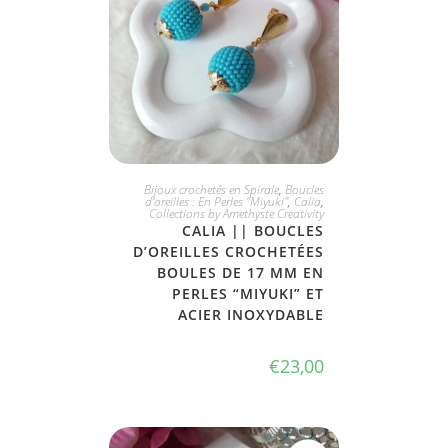
JE L'ADOPTE
Bijoux crochetés en Spirale
,
Boucles
d'oreilles : En Perles "Miyuki"
,
Calia
,
Collections by Amethyste Creativity
CALIA || BOUCLES
D’OREILLES CROCHETÉES
BOULES DE 17 MM EN
PERLES “MIYUKI” ET
ACIER INOXYDABLE
€
23,00