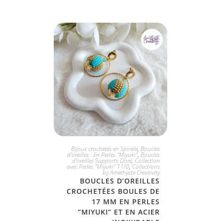
JE L'ADOPTE
Bijoux crochetés en Spirale
,
Boucles
d'oreilles : En Perles "Miyuki"
,
Boucles
d'oreilles Supports Doré
,
Collection
avec Perles "Miyuki" 11/0
,
Collections
by Amethyste Creativity
BOUCLES D’OREILLES
CROCHETÉES BOULES DE
17 MM EN PERLES
“MIYUKI” ET EN ACIER