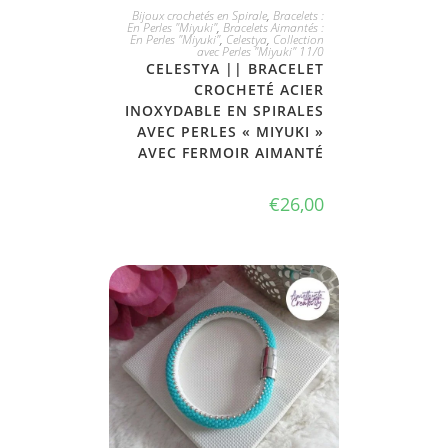
JE L'ADOPTE
Bijoux crochetés en Spirale
,
Bracelets :
En Perles "Miyuki"
,
Bracelets Aimantés :
En Perles "Miyuki"
,
Celestya
,
Collection
avec Perles "Miyuki" 11/0
CELESTYA || BRACELET
CROCHETÉ ACIER
INOXYDABLE EN SPIRALES
AVEC PERLES « MIYUKI »
AVEC FERMOIR AIMANTÉ
€
26,00