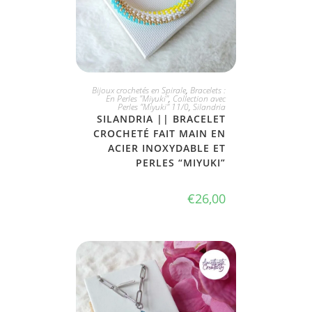
JE L'ADOPTE
Bijoux crochetés en Spirale
,
Bracelets :
En Perles "Miyuki"
,
Collection avec
Perles "Miyuki" 11/0
,
Silandria
SILANDRIA || BRACELET
CROCHETÉ FAIT MAIN EN
ACIER INOXYDABLE ET
PERLES “MIYUKI”
€
26,00