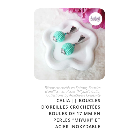
JE L'ADOPTE
Bijoux crochetés en Spirale
,
Boucles
d'oreilles : En Perles "Miyuki"
,
Calia
,
Collections by Amethyste Creativity
CALIA || BOUCLES
D’OREILLES CROCHETÉES
BOULES DE 17 MM EN
PERLES “MIYUKI” ET
ACIER INOXYDABLE