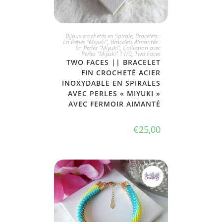
JE L'ADOPTE
Bijoux crochetés en Spirale
,
Bracelets :
En Perles "Miyuki"
,
Bracelets Aimantés :
En Perles "Miyuki"
,
Collection avec
Perles "Miyuki" 11/0
,
Two Faces
TWO FACES || BRACELET
FIN CROCHETÉ ACIER
INOXYDABLE EN SPIRALES
AVEC PERLES « MIYUKI »
AVEC FERMOIR AIMANTÉ
€
25,00