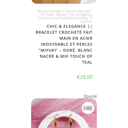
JE L'ADOPTE
Bijoux crochetés en Spirale
,
Bracelets :
En Perles "Miyuki"
,
Chic & Elegance
,
Collections by Amethyste Creativity
,
ST
Valentin
CHIC & ELEGANCE ||
BRACELET CROCHETÉ FAIT
MAIN EN ACIER
INOXYDABLE ET PERLES
“MIYUKI” – DORÉ, BLANC
NACRÉ & MIX TOUCH OF
TEAL
€
28,00
Épuisé