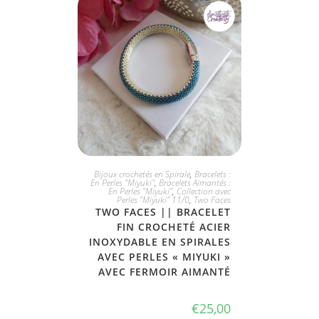
JE L'ADOPTE
Bijoux crochetés en Spirale
,
Bracelets :
En Perles "Miyuki"
,
Bracelets Aimantés :
En Perles "Miyuki"
,
Collection avec
Perles "Miyuki" 11/0
,
Two Faces
TWO FACES || BRACELET
FIN CROCHETÉ ACIER
INOXYDABLE EN SPIRALES
AVEC PERLES « MIYUKI »
AVEC FERMOIR AIMANTÉ
€
25,00