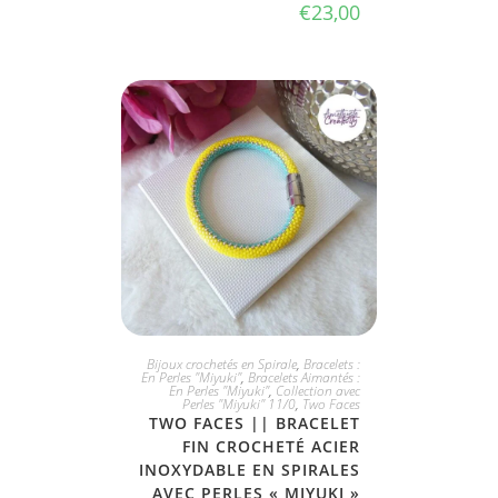
€
23,00
JE L'ADOPTE
Bijoux crochetés en Spirale
,
Bracelets :
En Perles "Miyuki"
,
Bracelets Aimantés :
En Perles "Miyuki"
,
Collection avec
Perles "Miyuki" 11/0
,
Two Faces
TWO FACES || BRACELET
FIN CROCHETÉ ACIER
INOXYDABLE EN SPIRALES
AVEC PERLES « MIYUKI »