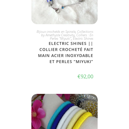
JE L'ADOPTE
Bijoux crochetés en Spirale
,
Collections
by Amethyste Creativity
,
Colliers : En
Perles "Miyuki"
,
Electric Shines
ELECTRIC SHINES ||
COLLIER CROCHETÉ FAIT
MAIN ACIER INOXYDABLE
ET PERLES “MIYUKI”
€
92,00