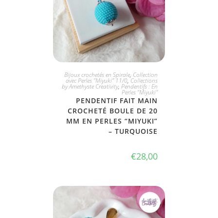
JE L'ADOPTE
Bijoux crochetés en Spirale
,
Collection
avec Perles "Miyuki" 11/0
,
Collections
by Amethyste Creativity
,
Pendentifs : En
Perles "Miyuki"
PENDENTIF FAIT MAIN
CROCHETÉ BOULE DE 20
MM EN PERLES “MIYUKI”
– TURQUOISE
€
28,00