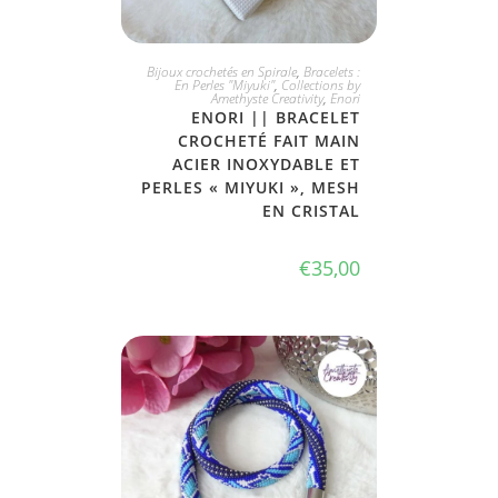
JE L'ADOPTE
Bijoux crochetés en Spirale
,
Bracelets :
En Perles "Miyuki"
,
Collections by
Amethyste Creativity
,
Enori
ENORI || BRACELET
CROCHETÉ FAIT MAIN
ACIER INOXYDABLE ET
PERLES « MIYUKI », MESH
EN CRISTAL
€
35,00