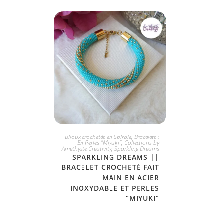
JE L'ADOPTE
Bijoux crochetés en Spirale
,
Bracelets :
En Perles "Miyuki"
,
Collections by
Amethyste Creativity
,
Sparkling Dreams
SPARKLING DREAMS ||
BRACELET CROCHETÉ FAIT
MAIN EN ACIER
INOXYDABLE ET PERLES
“MIYUKI”