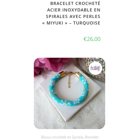
BRACELET CROCHETÉ
ACIER INOXYDABLE EN
SPIRALES AVEC PERLES
« MIYUKI » – TURQUOISE
€
26,00
JE L'ADOPTE
Bijoux crochetés en Spirale
,
Bracelets :