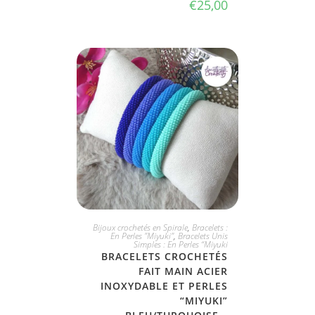
€
25,00
CHOIX DIVERS
Bijoux crochetés en Spirale
,
Bracelets :
En Perles "Miyuki"
,
Bracelets Unis
Simples : En Perles “Miyuki
BRACELETS CROCHETÉS
FAIT MAIN ACIER
INOXYDABLE ET PERLES
“MIYUKI”