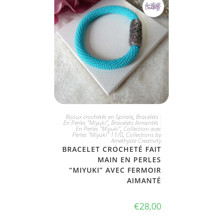
JE L'ADOPTE
Bijoux crochetés en Spirale
,
Bracelets :
En Perles "Miyuki"
,
Bracelets Aimantés :
En Perles "Miyuki"
,
Collection avec
Perles "Miyuki" 11/0
,
Collections by
Amethyste Creativity
BRACELET CROCHETÉ FAIT
MAIN EN PERLES
“MIYUKI” AVEC FERMOIR
AIMANTÉ
€
28,00