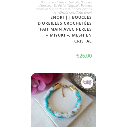
JE L'ADOPTE
Bijoux crochetés en Spirale
,
Boucles
d'oreilles : En Perles "Miyuki"
,
Boucles
d'oreilles Supports Doré
,
Collections by
Amethyste Creativity
,
Enori
ENORI || BOUCLES
D’OREILLES CROCHETÉES
FAIT MAIN AVEC PERLES
« MIYUKI », MESH EN
CRISTAL
€
26,00