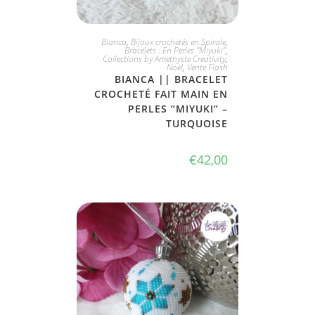
JE L'ADOPTE
Bianca
,
Bijoux crochetés en Spirale
,
Bracelets : En Perles "Miyuki"
,
Collections by Amethyste Creativity
,
Noel
,
Vente Flash
BIANCA || BRACELET
CROCHETÉ FAIT MAIN EN
PERLES “MIYUKI” –
TURQUOISE
€
42,00