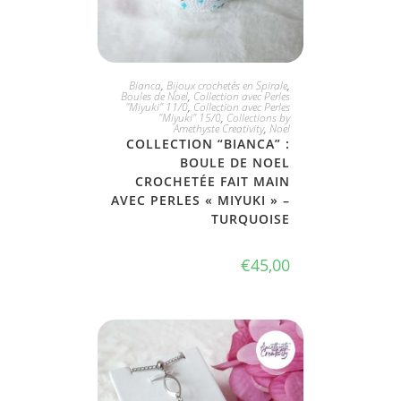
JE L'ADOPTE
Bianca
,
Bijoux crochetés en Spirale
,
Boules de Noel
,
Collection avec Perles
"Miyuki" 11/0
,
Collection avec Perles
"Miyuki" 15/0
,
Collections by
Amethyste Creativity
,
Noel
COLLECTION “BIANCA” :
BOULE DE NOEL
CROCHETÉE FAIT MAIN
AVEC PERLES « MIYUKI » –
TURQUOISE
€
45,00