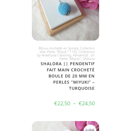
CHOIX DIVERS
Bijoux crochetés en Spirale
,
Collection
avec Perles "Miyuki" 11/0
,
Collections
by Amethyste Creativity
,
Pendentifs : En
Perles "Miyuki"
,
Shalora
SHALORA || PENDENTIF
FAIT MAIN CROCHETÉ
BOULE DE 20 MM EN
PERLES “MIYUKI” –
TURQUOISE
€
22,50
–
€
24,50