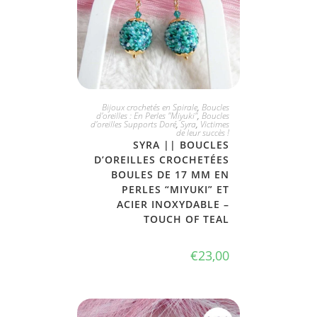
PLUS DISPONIBLE
Bijoux crochetés en Spirale
,
Boucles
d'oreilles : En Perles "Miyuki"
,
Boucles
d'oreilles Supports Doré
,
Syra
,
Victimes
de leur succès !
SYRA || BOUCLES
D’OREILLES CROCHETÉES
BOULES DE 17 MM EN
PERLES “MIYUKI” ET
ACIER INOXYDABLE –
TOUCH OF TEAL
€
23,00