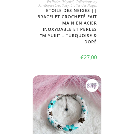
En Perles "Miyuki"
,
Collections by
Amethyste Creativity
,
Etoiles des Neiges
ETOILE DES NEIGES ||
BRACELET CROCHETÉ FAIT
MAIN EN ACIER
INOXYDABLE ET PERLES
“MIYUKI” – TURQUOISE &
DORÉ
€
27,00