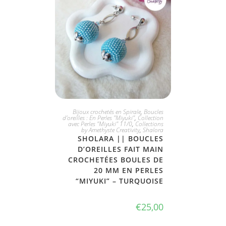
JE L'ADOPTE
Bijoux crochetés en Spirale
,
Boucles
d'oreilles : En Perles "Miyuki"
,
Collection
avec Perles "Miyuki" 11/0
,
Collections
by Amethyste Creativity
,
Shalora
SHOLARA || BOUCLES
D’OREILLES FAIT MAIN
CROCHETÉES BOULES DE
20 MM EN PERLES
“MIYUKI” – TURQUOISE
€
25,00