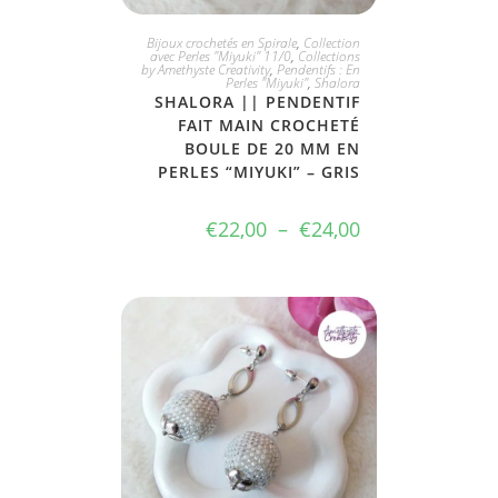
CHOIX DIVERS
Bijoux crochetés en Spirale
,
Collection
avec Perles "Miyuki" 11/0
,
Collections
by Amethyste Creativity
,
Pendentifs : En
Perles "Miyuki"
,
Shalora
SHALORA || PENDENTIF
FAIT MAIN CROCHETÉ
BOULE DE 20 MM EN
PERLES “MIYUKI” – GRIS
€
22,00
–
€
24,00