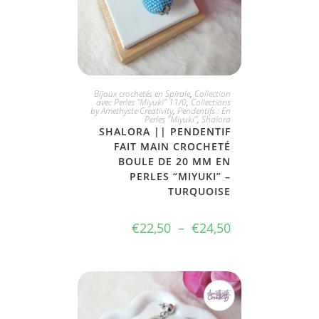
CHOIX DIVERS
Bijoux crochetés en Spirale
,
Collection
avec Perles "Miyuki" 11/0
,
Collections
by Amethyste Creativity
,
Pendentifs : En
Perles "Miyuki"
,
Shalora
SHALORA || PENDENTIF
FAIT MAIN CROCHETÉ
BOULE DE 20 MM EN
PERLES “MIYUKI” –
TURQUOISE
€
22,50
–
€
24,50