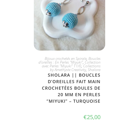
JE L'ADOPTE
Bijoux crochetés en Spirale
,
Boucles
d'oreilles : En Perles "Miyuki"
,
Collection
avec Perles "Miyuki" 11/0
,
Collections
by Amethyste Creativity
,
Shalora
SHOLARA || BOUCLES
D’OREILLES FAIT MAIN
CROCHETÉES BOULES DE
20 MM EN PERLES
“MIYUKI” – TURQUOISE
€
25,00