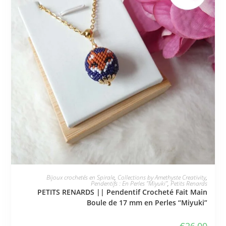
JE L'ADOPTE
Bijoux crochetés en Spirale
,
Collections by Amethyste Creativity
,
Pendentifs : En Perles "Miyuki"
,
Petits Renards
PETITS RENARDS || Pendentif Crocheté Fait Main
Boule de 17 mm en Perles “Miyuki”
€
26,00