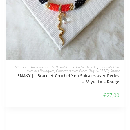
JE L'ADOPTE
Bijoux crochetés en Spirale
,
Bracelets : En Perles "Miyuki"
,
Bracelets Fins
avec des Breloques
,
Collection avec Perles "Miyuki" 11/0
,
Snaky
SNAKY || Bracelet Crocheté en Spirales avec Perles
« Miyuki » – Rouge
€
27,00