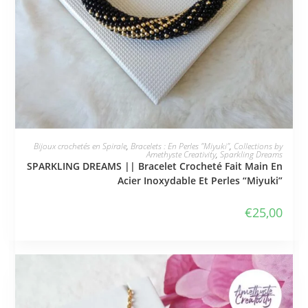
JE L'ADOPTE
Bijoux crochetés en Spirale
,
Bracelets : En Perles "Miyuki"
,
Collections by
Amethyste Creativity
,
Sparkling Dreams
SPARKLING DREAMS || Bracelet Crocheté Fait Main En
Acier Inoxydable Et Perles “Miyuki”
€
25,00