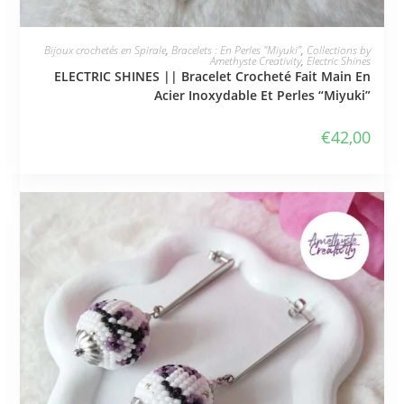
JE L'ADOPTE
Bijoux crochetés en Spirale
,
Bracelets : En Perles "Miyuki"
,
Collections by
Amethyste Creativity
,
Electric Shines
ELECTRIC SHINES || Bracelet Crocheté Fait Main En
Acier Inoxydable Et Perles “Miyuki”
€
42,00