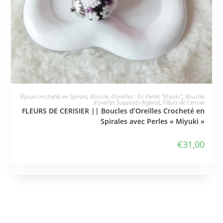
JE L'ADOPTE
Bijoux crochetés en Spirale
,
Boucles d'oreilles : En Perles "Miyuki"
,
Boucles
d'oreilles Supports Argenté
,
Fleurs de Cerisier
FLEURS DE CERISIER || Boucles d’Oreilles Crocheté en
Spirales avec Perles « Miyuki »
€
31,00