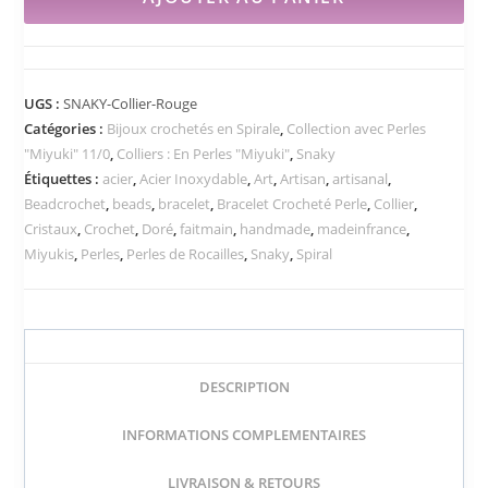
UGS :
SNAKY-Collier-Rouge
Catégories :
Bijoux crochetés en Spirale
,
Collection avec Perles
"Miyuki" 11/0
,
Colliers : En Perles "Miyuki"
,
Snaky
Étiquettes :
acier
,
Acier Inoxydable
,
Art
,
Artisan
,
artisanal
,
Beadcrochet
,
beads
,
bracelet
,
Bracelet Crocheté Perle
,
Collier
,
Cristaux
,
Crochet
,
Doré
,
faitmain
,
handmade
,
madeinfrance
,
Miyukis
,
Perles
,
Perles de Rocailles
,
Snaky
,
Spiral
DESCRIPTION
INFORMATIONS COMPLEMENTAIRES
LIVRAISON & RETOURS