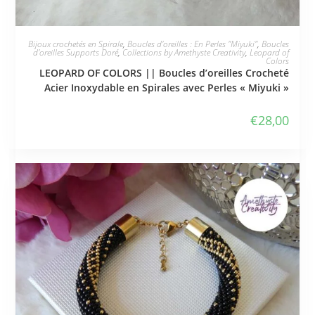
JE L'ADOPTE
Bijoux crochetés en Spirale
,
Boucles d'oreilles : En Perles "Miyuki"
,
Boucles
d'oreilles Supports Doré
,
Collections by Amethyste Creativity
,
Leopard of
Colors
LEOPARD OF COLORS || Boucles d’oreilles Crocheté
Acier Inoxydable en Spirales avec Perles « Miyuki »
€
28,00