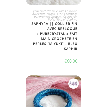
JE L'ADOPTE
Bijoux crochetés en Spirale
,
Collection
avec Perles "Miyuki" 11/0
,
Collections
by Amethyste Creativity
,
Colliers : En
Perles "Miyuki"
,
Saphyra
SAPHYRA || COLLIER FIN
AVEC BRELOQUE
« PURECRYSTAL » FAIT
MAIN CROCHETÉ EN
PERLES “MIYUKI” – BLEU
SAPHIR
€
68,00