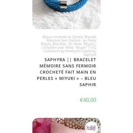
JE L'ADOPTE
Bijoux crochetés en Spirale
,
Bracelet
Mémoire Sans Fermoir : en Perles
Miyuki
,
Bracelets : En Perles "Miyuki"
,
Collection avec Perles "Miyuki" 11/0
,
Collections by Amethyste Creativity
,
Saphyra
SAPHYRA || BRACELET
MÉMOIRE SANS FERMOIR
CROCHETÉ FAIT MAIN EN
PERLES « MIYUKI » – BLEU
SAPHIR
€
40,00