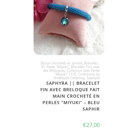
JE L'ADOPTE
Bijoux crochetés en Spirale
,
Bracelets :
En Perles "Miyuki"
,
Bracelets Fins avec
des Breloques
,
Collection avec Perles
"Miyuki" 11/0
,
Collections by
Amethyste Creativity
,
Saphyra
SAPHYRA || BRACELET
FIN AVEC BRELOQUE FAIT
MAIN CROCHETÉ EN
PERLES “MIYUKI” – BLEU
SAPHIR
€
27,00