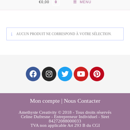
€
0,00
MENU
0
AUCUN PRODUIT NE CORRESPOND À VOTRE SÉLECTION.
Mon compte
Nous Contacter
Amethyste Creativity © 2018 - Tous droits réservés
Celine Dufresne - Entrepreneur Individuel - Siret
84272088000033
TVA non applicable Art 293 B du CGI