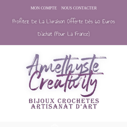
MON COMPTE
NOUS CONTACTER
Profitez De La Livraison Offerte Dès 60 Euros
D’achat (Pour La France)