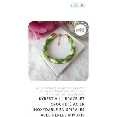
€
35,00
JE L'ADOPTE
Bijoux crochetés en Spirale
,
Bracelets :
En Perles "Miyuki"
,
Collections by
Amethyste Creativity
,
Kyrestia
KYRESTIA || BRACELET
CROCHETÉ ACIER
INOXYDABLE EN SPIRALES
AVEC PERLES MIYUKIS