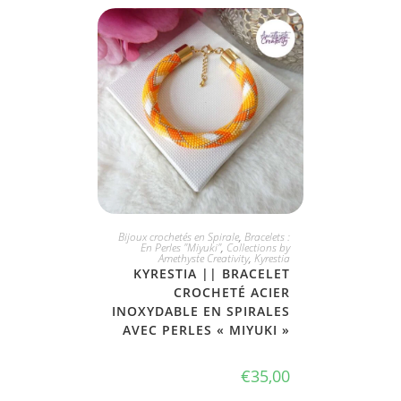
JE L'ADOPTE
Bijoux crochetés en Spirale
,
Bracelets :
En Perles "Miyuki"
,
Collections by
Amethyste Creativity
,
Kyrestia
KYRESTIA || BRACELET
CROCHETÉ ACIER
INOXYDABLE EN SPIRALES
AVEC PERLES « MIYUKI »
€
35,00