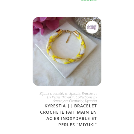
JE L'ADOPTE
Bijoux crochetés en Spirale
,
Bracelets :
En Perles "Miyuki"
,
Collections by
Amethyste Creativity
,
Kyrestia
KYRESTIA || BRACELET
CROCHETÉ FAIT MAIN EN
ACIER INOXYDABLE ET
PERLES “MIYUKI”