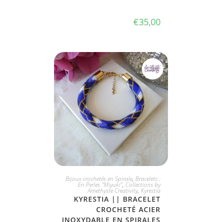
€
35,00
JE L'ADOPTE
Bijoux crochetés en Spirale
,
Bracelets :
En Perles "Miyuki"
,
Collections by
Amethyste Creativity
,
Kyrestia
KYRESTIA || BRACELET
CROCHETÉ ACIER
INOXYDABLE EN SPIRALES