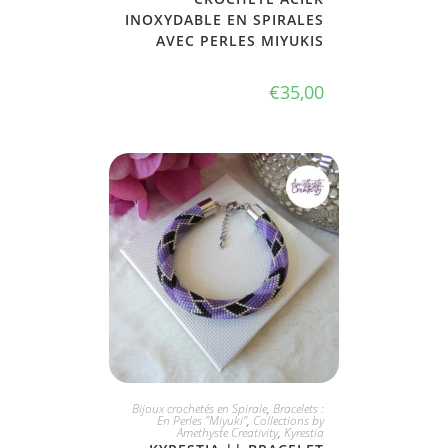
INOXYDABLE EN SPIRALES
AVEC PERLES MIYUKIS
€
35,00
JE L'ADOPTE
Bijoux crochetés en Spirale
,
Bracelets :
En Perles "Miyuki"
,
Collections by
Amethyste Creativity
,
Kyrestia