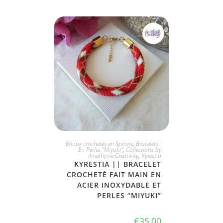
JE L'ADOPTE
Bijoux crochetés en Spirale
,
Bracelets :
En Perles "Miyuki"
,
Collections by
Amethyste Creativity
,
Kyrestia
KYRESTIA || BRACELET
CROCHETÉ FAIT MAIN EN
ACIER INOXYDABLE ET
PERLES “MIYUKI”
€
35,00