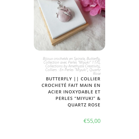
JE L'ADOPTE
Bijoux crochetés en Spirale
,
Butterfly
,
Collection avec Perles "Miyuki" 11/0
,
Collections by Amethyste Creativity
,
Colliers : En Perles "Miyuki"
,
Quartz
Rose
BUTTERFLY || COLLIER
CROCHETÉ FAIT MAIN EN
ACIER INOXYDABLE ET
PERLES “MIYUKI” &
QUARTZ ROSE
€
55,00