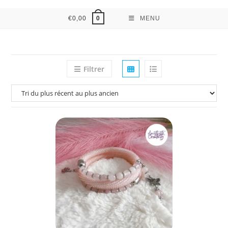
€
0,00
MENU
0
Filtrer