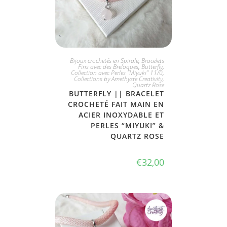
JE L'ADOPTE
Bijoux crochetés en Spirale
,
Bracelets
Fins avec des Breloques
,
Butterfly
,
Collection avec Perles "Miyuki" 11/0
,
Collections by Amethyste Creativity
,
Quartz Rose
BUTTERFLY || BRACELET
CROCHETÉ FAIT MAIN EN
ACIER INOXYDABLE ET
PERLES “MIYUKI” &
QUARTZ ROSE
€
32,00