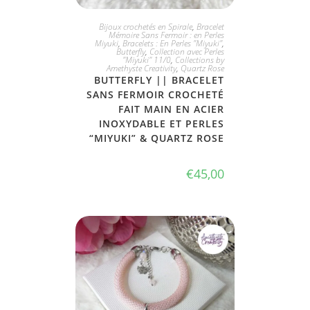
JE L'ADOPTE
Bijoux crochetés en Spirale
,
Bracelet
Mémoire Sans Fermoir : en Perles
Miyuki
,
Bracelets : En Perles "Miyuki"
,
Butterfly
,
Collection avec Perles
"Miyuki" 11/0
,
Collections by
Amethyste Creativity
,
Quartz Rose
BUTTERFLY || BRACELET
SANS FERMOIR CROCHETÉ
FAIT MAIN EN ACIER
INOXYDABLE ET PERLES
“MIYUKI” & QUARTZ ROSE
€
45,00