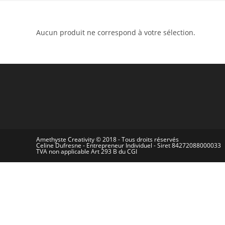
Aucun produit ne correspond à votre sélection.
Amethyste Creativity © 2018 - Tous droits réservés
Celine Dufresne - Entrepreneur Individuel - Siret 84272088000033
TVA non applicable Art 293 B du CGI