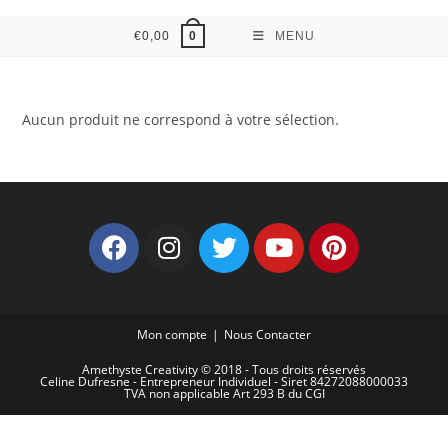
€
0,00
MENU
0
Aucun produit ne correspond à votre sélection.
Mon compte
Nous Contacter
Amethyste Creativity © 2018 - Tous droits réservés
Celine Dufresne - Entrepreneur Individuel - Siret 84272088000033
TVA non applicable Art 293 B du CGI