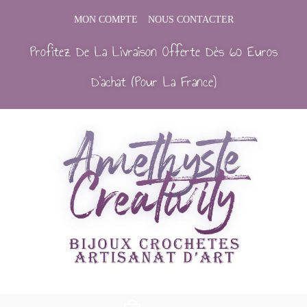
MON COMPTE
NOUS CONTACTER
Profitez De La Livraison Offerte Dès 60 Euros
D’achat (Pour La France)