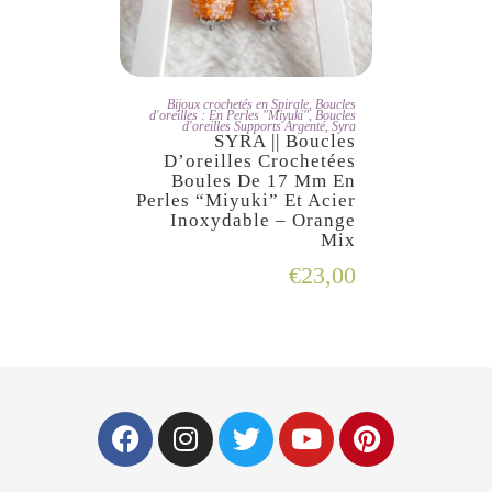
JE L'ADOPTE
Bijoux crochetés en Spirale
,
Boucles
d'oreilles : En Perles "Miyuki"
,
Boucles
d'oreilles Supports Argenté
,
Syra
SYRA || Boucles
D’oreilles Crochetées
Boules De 17 Mm En
Perles “Miyuki” Et Acier
Inoxydable – Orange
Mix
€
23,00