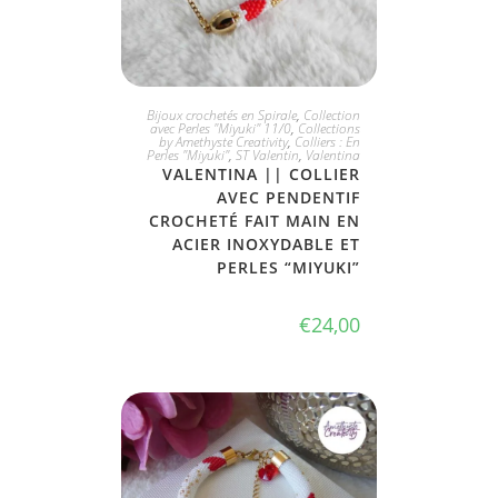
JE L'ADOPTE
Bijoux crochetés en Spirale
,
Collection
avec Perles "Miyuki" 11/0
,
Collections
by Amethyste Creativity
,
Colliers : En
Perles "Miyuki"
,
ST Valentin
,
Valentina
VALENTINA || COLLIER
AVEC PENDENTIF
CROCHETÉ FAIT MAIN EN
ACIER INOXYDABLE ET
PERLES “MIYUKI”
€
24,00