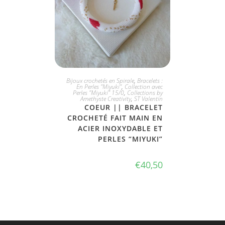
JE L'ADOPTE
Bijoux crochetés en Spirale
,
Bracelets :
En Perles "Miyuki"
,
Collection avec
Perles "Miyuki" 15/0
,
Collections by
Amethyste Creativity
,
ST Valentin
COEUR || BRACELET
CROCHETÉ FAIT MAIN EN
ACIER INOXYDABLE ET
PERLES “MIYUKI”
€
40,50