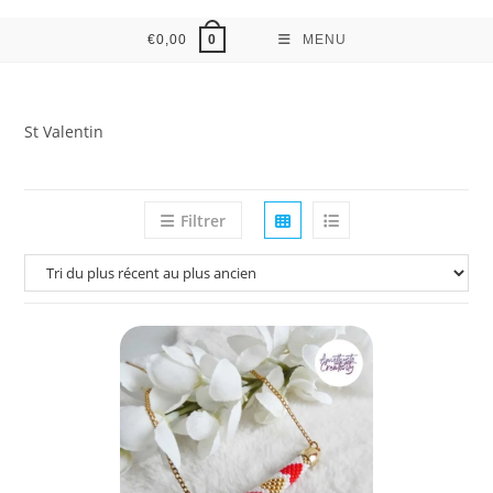
€
0,00
MENU
0
St Valentin
Filtrer