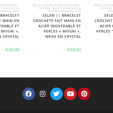
PTE
JE L'ADOPTE
JE
rale
,
Bracelets :
Bijoux crochetés en Spirale
,
Bracelets :
Bijoux crocheté
,
Collections by
En Perles "Miyuki"
,
Collections by
En Perles 
reativity
,
Selen
Amethyste Creativity
,
Selen
Ame
 BRACELET
SELEN || BRACELET
SEL
T MAIN EN
CROCHETÉ FAIT MAIN EN
CROCHETÉ
YDABLE ET
ACIER INOXYDABLE ET
ACIER
 MIYUKI »,
PERLES « MIYUKI »,
PERLES 
N CRYSTAL
MESH EN CRYSTAL
€
34,00
€
34,00