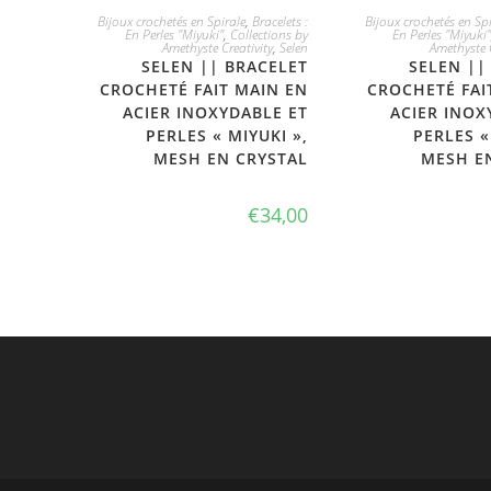
JE L'ADOPTE
JE L'ADO
Bijoux crochetés en Spirale
,
Bracelets :
Bijoux crochetés en Spi
En Perles "Miyuki"
,
Collections by
En Perles "Miyuki"
Amethyste Creativity
,
Selen
Amethyste C
SELEN || BRACELET
SELEN ||
CROCHETÉ FAIT MAIN EN
CROCHETÉ FAI
ACIER INOXYDABLE ET
ACIER INOX
PERLES « MIYUKI »,
PERLES «
MESH EN CRYSTAL
MESH E
€
34,00