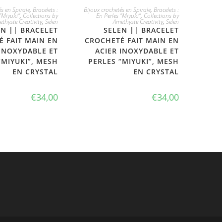
 L'ADOPTE
JE L'ADOPTE
s en Spirale
,
Bracelets :
Bijoux crochetés en Spirale
,
Bracelets :
"Miyuki"
,
Collections by
En Perles "Miyuki"
,
Collections by
thyste Creativity
,
Selen
Amethyste Creativity
,
Selen
EN || BRACELET
SELEN || BRACELET
 FAIT MAIN EN
CROCHETÉ FAIT MAIN EN
 INOXYDABLE ET
ACIER INOXYDABLE ET
“MIYUKI”, MESH
PERLES “MIYUKI”, MESH
EN CRYSTAL
EN CRYSTAL
€
34,00
€
34,00