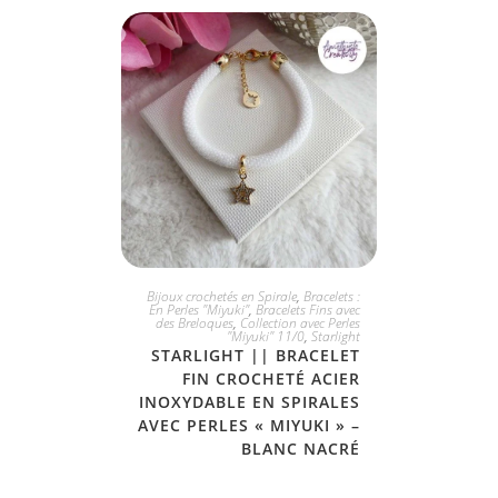
JE L'ADOPTE
Bijoux crochetés en Spirale
,
Bracelets :
En Perles "Miyuki"
,
Bracelets Fins avec
des Breloques
,
Collection avec Perles
"Miyuki" 11/0
,
Starlight
STARLIGHT || BRACELET
FIN CROCHETÉ ACIER
INOXYDABLE EN SPIRALES
AVEC PERLES « MIYUKI » –
BLANC NACRÉ