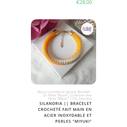
€
28,00
JE L'ADOPTE
Bijoux crochetés en Spirale
,
Bracelets :
En Perles "Miyuki"
,
Collection avec
Perles "Miyuki" 11/0
,
Silandria
SILANDRIA || BRACELET
CROCHETÉ FAIT MAIN EN
ACIER INOXYDABLE ET
PERLES “MIYUKI”