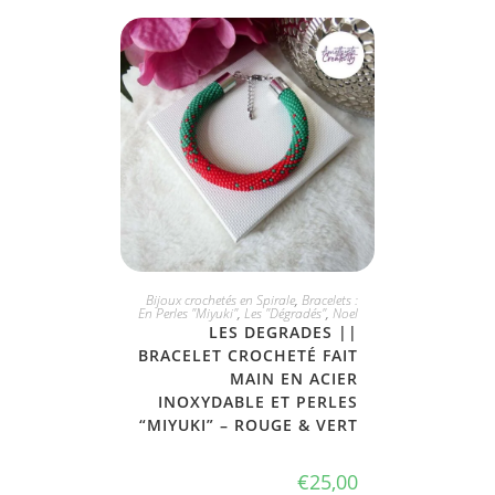
JE L'ADOPTE
Bijoux crochetés en Spirale
,
Bracelets :
En Perles "Miyuki"
,
Les "Dégradés"
,
Noel
LES DEGRADES ||
BRACELET CROCHETÉ FAIT
MAIN EN ACIER
INOXYDABLE ET PERLES
“MIYUKI” – ROUGE & VERT
€
25,00