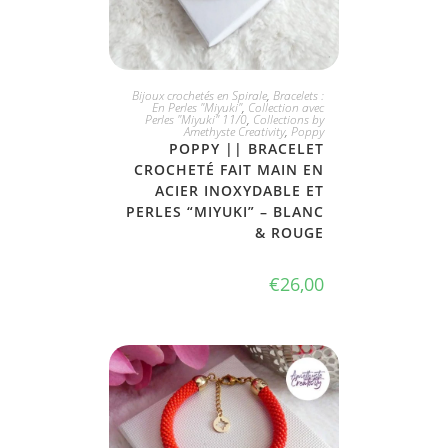
JE L'ADOPTE
Bijoux crochetés en Spirale
,
Bracelets :
En Perles "Miyuki"
,
Collection avec
Perles "Miyuki" 11/0
,
Collections by
Amethyste Creativity
,
Poppy
POPPY || BRACELET
CROCHETÉ FAIT MAIN EN
ACIER INOXYDABLE ET
PERLES “MIYUKI” – BLANC
& ROUGE
€
26,00