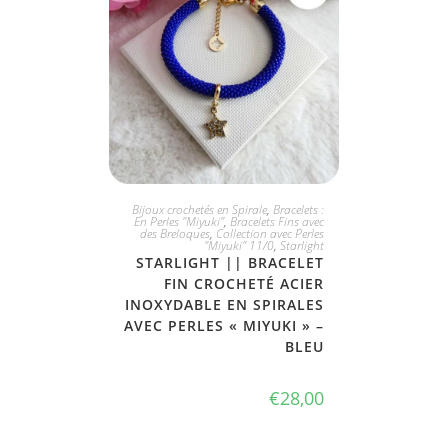
JE L'ADOPTE
Bijoux crochetés en Spirale
,
Bracelets :
En Perles "Miyuki"
,
Bracelets Fins avec
des Breloques
,
Collection avec Perles
"Miyuki" 11/0
,
Starlight
STARLIGHT || BRACELET
FIN CROCHETÉ ACIER
INOXYDABLE EN SPIRALES
AVEC PERLES « MIYUKI » –
BLEU
€
28,00