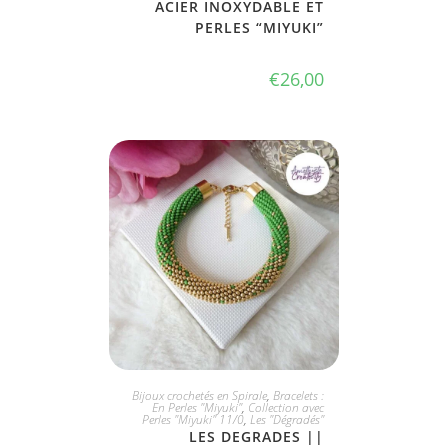
ACIER INOXYDABLE ET
PERLES “MIYUKI”
€
26,00
JE L'ADOPTE
Bijoux crochetés en Spirale
,
Bracelets :
En Perles "Miyuki"
,
Collection avec
Perles "Miyuki" 11/0
,
Les "Dégradés"
LES DEGRADES ||