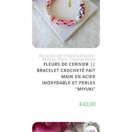
JE L'ADOPTE
Bijoux crochetés en Spirale
,
Bracelets :
En Perles "Miyuki"
,
Fleurs de Cerisier
FLEURS DE CERISIER ||
BRACELET CROCHETÉ FAIT
MAIN EN ACIER
INOXYDABLE ET PERLES
“MIYUKI”
€
42,00