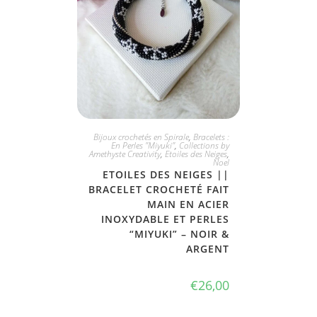
JE L'ADOPTE
Bijoux crochetés en Spirale
,
Bracelets :
En Perles "Miyuki"
,
Collections by
Amethyste Creativity
,
Etoiles des Neiges
,
Noel
ETOILES DES NEIGES ||
BRACELET CROCHETÉ FAIT
MAIN EN ACIER
INOXYDABLE ET PERLES
“MIYUKI” – NOIR &
ARGENT
€
26,00