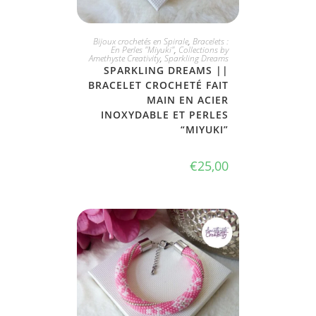
JE L'ADOPTE
Bijoux crochetés en Spirale
,
Bracelets :
En Perles "Miyuki"
,
Collections by
Amethyste Creativity
,
Sparkling Dreams
SPARKLING DREAMS ||
BRACELET CROCHETÉ FAIT
MAIN EN ACIER
INOXYDABLE ET PERLES
“MIYUKI”
€
25,00