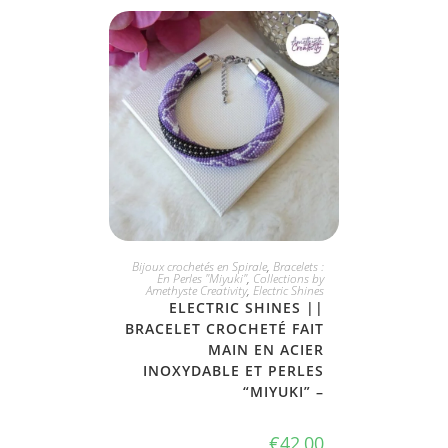
JE L'ADOPTE
Bijoux crochetés en Spirale
,
Bracelets :
En Perles "Miyuki"
,
Collections by
Amethyste Creativity
,
Electric Shines
ELECTRIC SHINES ||
BRACELET CROCHETÉ FAIT
MAIN EN ACIER
INOXYDABLE ET PERLES
“MIYUKI” –
€
42,00