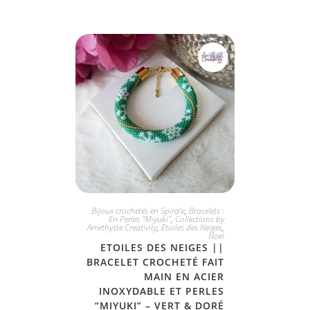
JE L'ADOPTE
Bijoux crochetés en Spirale
,
Bracelets :
En Perles "Miyuki"
,
Collections by
Amethyste Creativity
,
Etoiles des Neiges
,
Noel
ETOILES DES NEIGES ||
BRACELET CROCHETÉ FAIT
MAIN EN ACIER
INOXYDABLE ET PERLES
“MIYUKI” – VERT & DORÉ