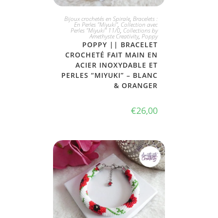
JE L'ADOPTE
Bijoux crochetés en Spirale
,
Bracelets :
En Perles "Miyuki"
,
Collection avec
Perles "Miyuki" 11/0
,
Collections by
Amethyste Creativity
,
Poppy
POPPY || BRACELET
CROCHETÉ FAIT MAIN EN
ACIER INOXYDABLE ET
PERLES “MIYUKI” – BLANC
& ORANGER
€
26,00