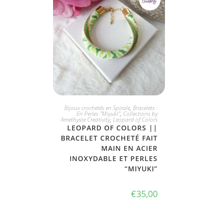
JE L'ADOPTE
Bijoux crochetés en Spirale
,
Bracelets :
En Perles "Miyuki"
,
Collections by
Amethyste Creativity
,
Leopard of Colors
LEOPARD OF COLORS ||
BRACELET CROCHETÉ FAIT
MAIN EN ACIER
INOXYDABLE ET PERLES
“MIYUKI”
€
35,00