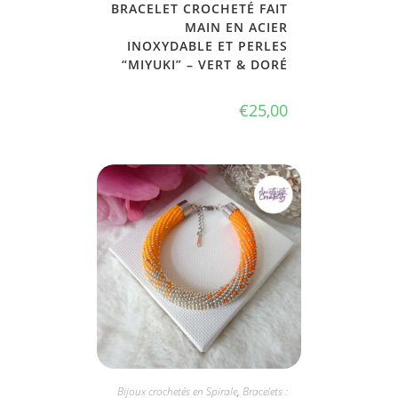
BRACELET CROCHETÉ FAIT
MAIN EN ACIER
INOXYDABLE ET PERLES
“MIYUKI” – VERT & DORÉ
€
25,00
JE L'ADOPTE
Bijoux crochetés en Spirale
,
Bracelets :