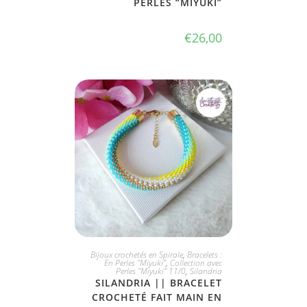
PERLES “MIYUKI”
€
26,00
JE L'ADOPTE
Bijoux crochetés en Spirale
,
Bracelets :
En Perles "Miyuki"
,
Collection avec
Perles "Miyuki" 11/0
,
Silandria
SILANDRIA || BRACELET
CROCHETÉ FAIT MAIN EN