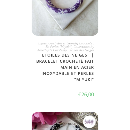
JE L'ADOPTE
Bijoux crochetés en Spirale
,
Bracelets :
En Perles "Miyuki"
,
Collections by
Amethyste Creativity
,
Etoiles des Neiges
ETOILES DES NEIGES ||
BRACELET CROCHETÉ FAIT
MAIN EN ACIER
INOXYDABLE ET PERLES
“MIYUKI”
€
26,00