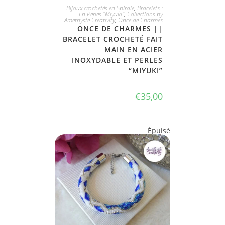
JE L'ADOPTE
Bijoux crochetés en Spirale
,
Bracelets :
En Perles "Miyuki"
,
Collections by
Amethyste Creativity
,
Once de Charmes
ONCE DE CHARMES ||
BRACELET CROCHETÉ FAIT
MAIN EN ACIER
INOXYDABLE ET PERLES
“MIYUKI”
€
35,00
Épuisé