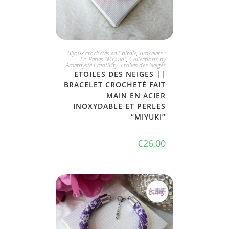
JE L'ADOPTE
Bijoux crochetés en Spirale
,
Bracelets :
En Perles "Miyuki"
,
Collections by
Amethyste Creativity
,
Etoiles des Neiges
ETOILES DES NEIGES ||
BRACELET CROCHETÉ FAIT
MAIN EN ACIER
INOXYDABLE ET PERLES
“MIYUKI”
€
26,00