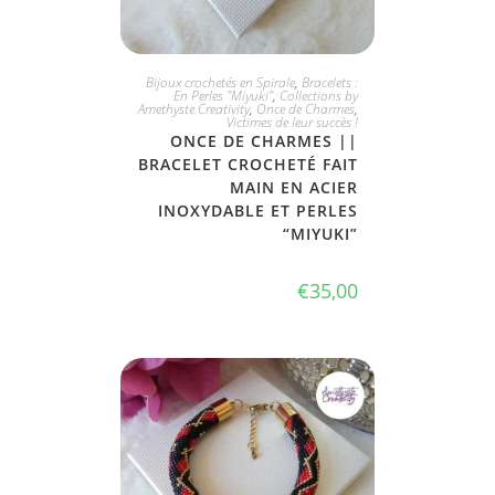
PLUS DISPONIBLE
Bijoux crochetés en Spirale
,
Bracelets :
En Perles "Miyuki"
,
Collections by
Amethyste Creativity
,
Once de Charmes
,
Victimes de leur succès !
ONCE DE CHARMES ||
BRACELET CROCHETÉ FAIT
MAIN EN ACIER
INOXYDABLE ET PERLES
“MIYUKI”
€
35,00