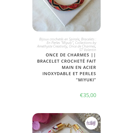
JE L'ADOPTE
Bijoux crochetés en Spirale
,
Bracelets :
En Perles "Miyuki"
,
Collections by
Amethyste Creativity
,
Once de Charmes
,
ST Valentin
ONCE DE CHARMES ||
BRACELET CROCHETÉ FAIT
MAIN EN ACIER
INOXYDABLE ET PERLES
“MIYUKI”
€
35,00