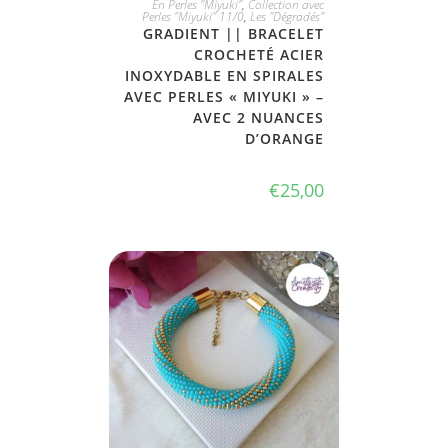
En Perles "Miyuki"
,
Collection avec
Perles "Miyuki" 11/0
,
Les "Dégradés"
GRADIENT || BRACELET
CROCHETÉ ACIER
INOXYDABLE EN SPIRALES
AVEC PERLES « MIYUKI » –
AVEC 2 NUANCES
D’ORANGE
€
25,00