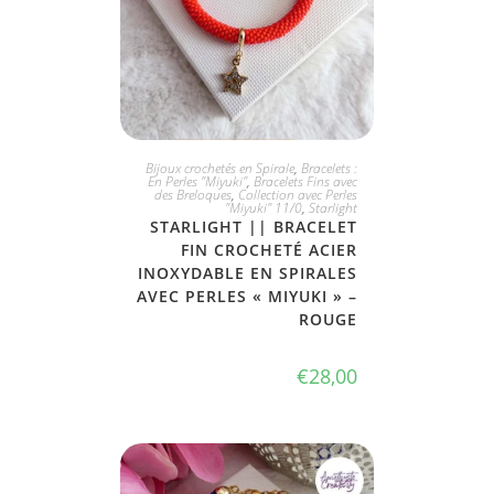
JE L'ADOPTE
Bijoux crochetés en Spirale
,
Bracelets :
En Perles "Miyuki"
,
Bracelets Fins avec
des Breloques
,
Collection avec Perles
"Miyuki" 11/0
,
Starlight
STARLIGHT || BRACELET
FIN CROCHETÉ ACIER
INOXYDABLE EN SPIRALES
AVEC PERLES « MIYUKI » –
ROUGE
€
28,00