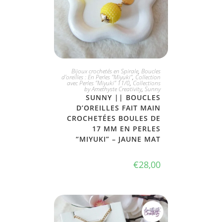
JE L'ADOPTE
Bijoux crochetés en Spirale
,
Boucles
d'oreilles : En Perles "Miyuki"
,
Collection
avec Perles "Miyuki" 11/0
,
Collections
by Amethyste Creativity
,
Sunny
SUNNY || BOUCLES
D’OREILLES FAIT MAIN
CROCHETÉES BOULES DE
17 MM EN PERLES
“MIYUKI” – JAUNE MAT
€
28,00