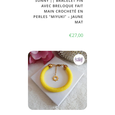
SUNNY || BRACELET FIN
AVEC BRELOQUE FAIT
MAIN CROCHETÉ EN
PERLES “MIYUKI” – JAUNE
MAT
€
27,00
JE L'ADOPTE