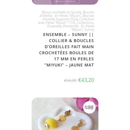
JE PRENDS TOUT !
Bijoux crochetés en Spirale
,
Boucles
d'oreilles : En Perles "Miyuki"
,
Boucles
d'oreilles Supports Doré
,
Collection
avec Perles "Miyuki" 11/0
,
Collections
,
Ensemble
,
Pendentifs : En Perles
"Miyuki"
,
Sunny
ENSEMBLE – SUNNY ||
COLLIER & BOUCLES
D’OREILLES FAIT MAIN
CROCHETÉES BOULES DE
17 MM EN PERLES
“MIYUKI” – JAUNE MAT
€
43,20
€
54,00