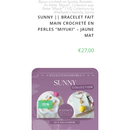
Bijoux crochetés en Spirale
,
Bracelets :
En Perles "Miyuki"
,
Collection avec
Perles "Miyuki" 11/0
,
Collections by
Amethyste Creativity
,
Sunny
SUNNY || BRACELET FAIT
MAIN CROCHETÉ EN
PERLES “MIYUKI” – JAUNE
MAT
€
27,00
20%