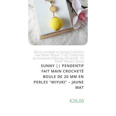
JE L'ADOPTE
Bijoux crochetés en Spirale
,
Collection
avec Perles "Miyuki" 11/0
,
Collections
by Amethyste Creativity
,
Pendentifs : En
Perles "Miyuki"
,
Sunny
SUNNY || PENDENTIF
FAIT MAIN CROCHETÉ
BOULE DE 20 MM EN
PERLES “MIYUKI” – JAUNE
MAT
€
26,00