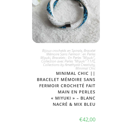
JE L'ADOPTE
Bijoux crochetés en Spirale
,
Bracelet
Mémoire Sans Fermoir : en Perles
Miyuki
,
Bracelets : En Perles "Miyuki"
,
Collection avec Perles "Miyuki" 11/0
,
Collections by Amethyste Creativity
,
Minimal Chic
MINIMAL CHIC ||
BRACELET MÉMOIRE SANS
FERMOIR CROCHETÉ FAIT
MAIN EN PERLES
« MIYUKI » – BLANC
NACRÉ & MIX BLEU
€
42,00