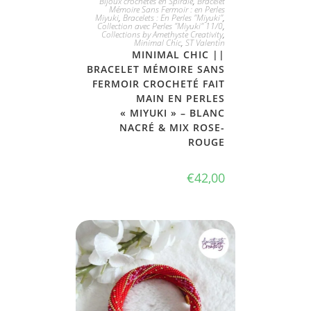
Bijoux crochetés en Spirale
,
Bracelet
Mémoire Sans Fermoir : en Perles
Miyuki
,
Bracelets : En Perles "Miyuki"
,
Collection avec Perles "Miyuki" 11/0
,
Collections by Amethyste Creativity
,
Minimal Chic
,
ST Valentin
MINIMAL CHIC ||
BRACELET MÉMOIRE SANS
FERMOIR CROCHETÉ FAIT
MAIN EN PERLES
« MIYUKI » – BLANC
NACRÉ & MIX ROSE-
ROUGE
€
42,00