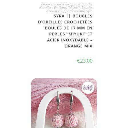
JE L'ADOPTE
Bijoux crochetés en Spirale
,
Boucles
d'oreilles : En Perles "Miyuki"
,
Boucles
d'oreilles Supports Argenté
,
Syra
SYRA || BOUCLES
D’OREILLES CROCHETÉES
BOULES DE 17 MM EN
PERLES “MIYUKI” ET
ACIER INOXYDABLE –
ORANGE MIX
€
23,00