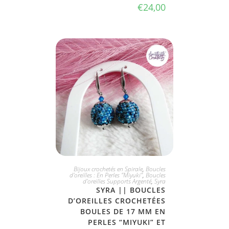
€
24,00
JE L'ADOPTE
Bijoux crochetés en Spirale
,
Boucles
d'oreilles : En Perles "Miyuki"
,
Boucles
d'oreilles Supports Argenté
,
Syra
SYRA || BOUCLES
D’OREILLES CROCHETÉES
BOULES DE 17 MM EN
PERLES “MIYUKI” ET