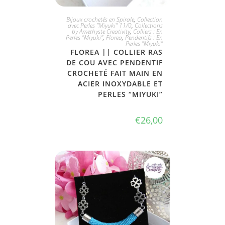
JE L'ADOPTE
Bijoux crochetés en Spirale
,
Collection
avec Perles "Miyuki" 11/0
,
Collections
by Amethyste Creativity
,
Colliers : En
Perles "Miyuki"
,
Florea
,
Pendentifs : En
Perles "Miyuki"
FLOREA || COLLIER RAS
DE COU AVEC PENDENTIF
CROCHETÉ FAIT MAIN EN
ACIER INOXYDABLE ET
PERLES “MIYUKI”
€
26,00