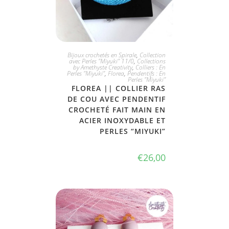
JE L'ADOPTE
Bijoux crochetés en Spirale
,
Collection
avec Perles "Miyuki" 11/0
,
Collections
by Amethyste Creativity
,
Colliers : En
Perles "Miyuki"
,
Florea
,
Pendentifs : En
Perles "Miyuki"
FLOREA || COLLIER RAS
DE COU AVEC PENDENTIF
CROCHETÉ FAIT MAIN EN
ACIER INOXYDABLE ET
PERLES “MIYUKI”
€
26,00