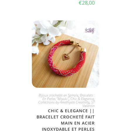
€
28,00
JE L'ADOPTE
Bijoux crochetés en Spirale
,
Bracelets :
En Perles "Miyuki"
,
Chic & Elegance
,
Collections by Amethyste Creativity
,
ST
Valentin
CHIC & ELEGANCE ||
BRACELET CROCHETÉ FAIT
MAIN EN ACIER
INOXYDABLE ET PERLES