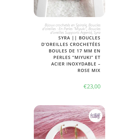
JE L'ADOPTE
Bijoux crochetés en Spirale
,
Boucles
d'oreilles : En Perles "Miyuki"
,
Boucles
d'oreilles Supports Argenté
,
Syra
SYRA || BOUCLES
D’OREILLES CROCHETÉES
BOULES DE 17 MM EN
PERLES “MIYUKI” ET
ACIER INOXYDABLE –
ROSE MIX
€
23,00