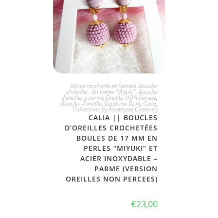
JE L'ADOPTE
Bijoux crochetés en Spirale
,
Boucles
d'oreilles : En Perles "Miyuki"
,
Boucles
d'oreilles pour les Oreilles NON Percées
,
Boucles d'oreilles Supports Doré
,
Calia
,
Collections by Amethyste Creativity
CALIA || BOUCLES
D’OREILLES CROCHETÉES
BOULES DE 17 MM EN
PERLES “MIYUKI” ET
ACIER INOXYDABLE –
PARME (VERSION
OREILLES NON PERCEES)
€
23,00