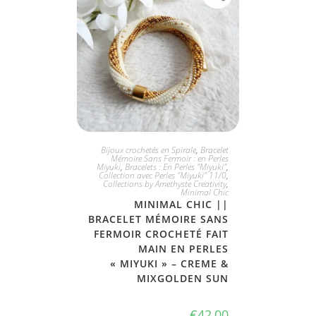
JE L'ADOPTE
Bijoux crochetés en Spirale
,
Bracelet
Mémoire Sans Fermoir : en Perles
Miyuki
,
Bracelets : En Perles "Miyuki"
,
Collection avec Perles "Miyuki" 11/0
,
Collections by Amethyste Creativity
,
Minimal Chic
MINIMAL CHIC ||
BRACELET MÉMOIRE SANS
FERMOIR CROCHETÉ FAIT
MAIN EN PERLES
« MIYUKI » – CREME &
MIXGOLDEN SUN
€
42,00