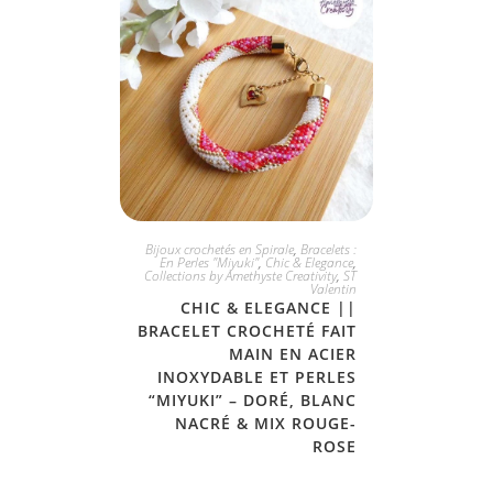
JE L'ADOPTE
Bijoux crochetés en Spirale
,
Bracelets :
En Perles "Miyuki"
,
Chic & Elegance
,
Collections by Amethyste Creativity
,
ST
Valentin
CHIC & ELEGANCE ||
BRACELET CROCHETÉ FAIT
MAIN EN ACIER
INOXYDABLE ET PERLES
“MIYUKI” – DORÉ, BLANC
NACRÉ & MIX ROUGE-
ROSE