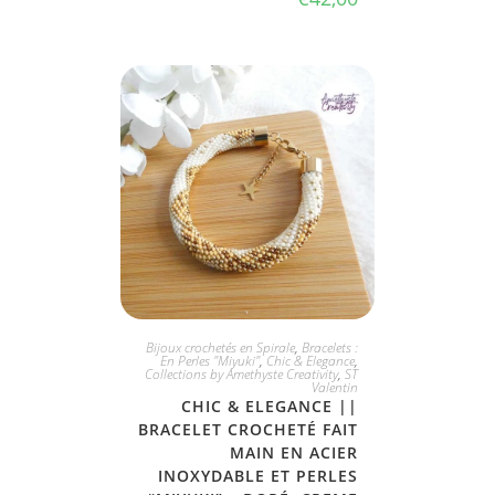
JE L'ADOPTE
Bijoux crochetés en Spirale
,
Bracelets :
En Perles "Miyuki"
,
Chic & Elegance
,
Collections by Amethyste Creativity
,
ST
Valentin
CHIC & ELEGANCE ||
BRACELET CROCHETÉ FAIT
MAIN EN ACIER
INOXYDABLE ET PERLES