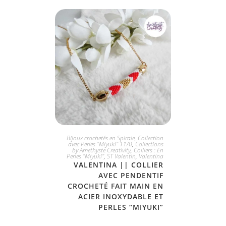
JE L'ADOPTE
Bijoux crochetés en Spirale
,
Collection
avec Perles "Miyuki" 11/0
,
Collections
by Amethyste Creativity
,
Colliers : En
Perles "Miyuki"
,
ST Valentin
,
Valentina
VALENTINA || COLLIER
AVEC PENDENTIF
CROCHETÉ FAIT MAIN EN
ACIER INOXYDABLE ET
PERLES “MIYUKI”