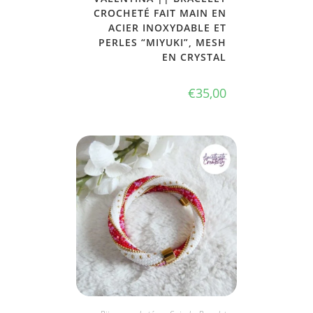
CROCHETÉ FAIT MAIN EN
ACIER INOXYDABLE ET
PERLES “MIYUKI”, MESH
EN CRYSTAL
€
35,00
JE L'ADOPTE