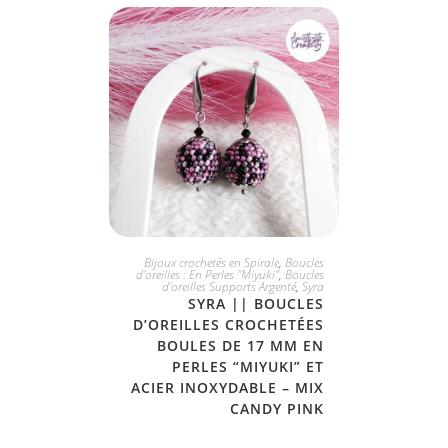
JE L'ADOPTE
Bijoux crochetés en Spirale
,
Boucles
d'oreilles : En Perles "Miyuki"
,
Boucles
d'oreilles Supports Argenté
,
Syra
SYRA || BOUCLES
D’OREILLES CROCHETÉES
BOULES DE 17 MM EN
PERLES “MIYUKI” ET
ACIER INOXYDABLE – MIX
CANDY PINK