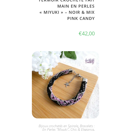
MAIN EN PERLES
« MIYUKI » – NOIR & MIX
PINK CANDY
€
42,00
JE L'ADOPTE
Bijoux crochetés en Spirale
,
Bracelets :
En Perles "Miyuki"
,
Chic & Elegance
,