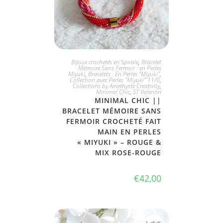
JE L'ADOPTE
Bijoux crochetés en Spirale
,
Bracelet
Mémoire Sans Fermoir : en Perles
Miyuki
,
Bracelets : En Perles "Miyuki"
,
Collection avec Perles "Miyuki" 11/0
,
Collections by Amethyste Creativity
,
Minimal Chic
,
ST Valentin
MINIMAL CHIC ||
BRACELET MÉMOIRE SANS
FERMOIR CROCHETÉ FAIT
MAIN EN PERLES
« MIYUKI » – ROUGE &
MIX ROSE-ROUGE
€
42,00