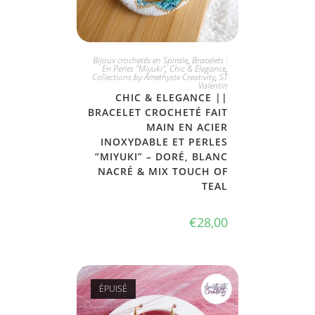
JE L'ADOPTE
Bijoux crochetés en Spirale
,
Bracelets :
En Perles "Miyuki"
,
Chic & Elegance
,
Collections by Amethyste Creativity
,
ST
Valentin
CHIC & ELEGANCE ||
BRACELET CROCHETÉ FAIT
MAIN EN ACIER
INOXYDABLE ET PERLES
“MIYUKI” – DORÉ, BLANC
NACRÉ & MIX TOUCH OF
TEAL
€
28,00
ÉPUISÉ