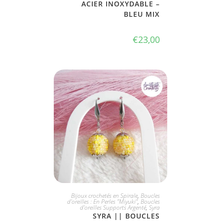
ACIER INOXYDABLE –
BLEU MIX
€
23,00
JE L'ADOPTE
Bijoux crochetés en Spirale
,
Boucles
d'oreilles : En Perles "Miyuki"
,
Boucles
d'oreilles Supports Argenté
,
Syra
SYRA || BOUCLES