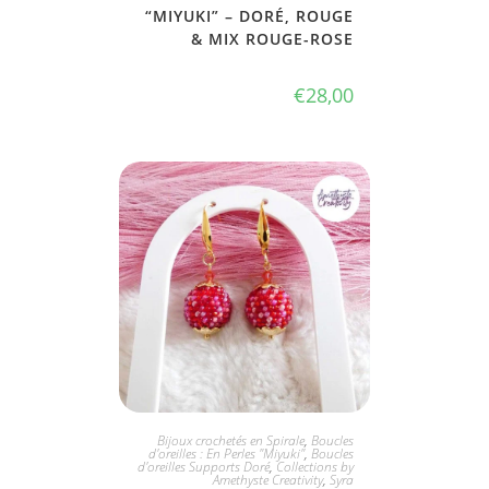
“MIYUKI” – DORÉ, ROUGE
& MIX ROUGE-ROSE
€
28,00
JE L'ADOPTE
Bijoux crochetés en Spirale
,
Boucles
d'oreilles : En Perles "Miyuki"
,
Boucles
d'oreilles Supports Doré
,
Collections by
Amethyste Creativity
,
Syra