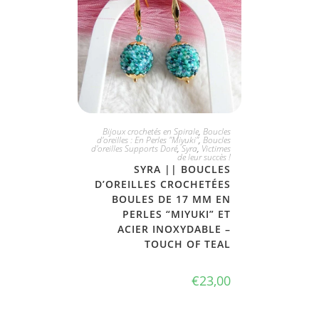
PLUS DISPONIBLE
Bijoux crochetés en Spirale
,
Boucles
d'oreilles : En Perles "Miyuki"
,
Boucles
d'oreilles Supports Doré
,
Syra
,
Victimes
de leur succès !
SYRA || BOUCLES
D’OREILLES CROCHETÉES
BOULES DE 17 MM EN
PERLES “MIYUKI” ET
ACIER INOXYDABLE –
TOUCH OF TEAL
€
23,00