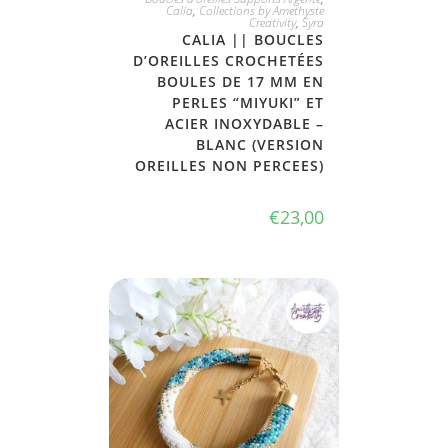
Calia
,
Collections by Amethyste
Creativity
,
Syra
CALIA || BOUCLES
D’OREILLES CROCHETÉES
BOULES DE 17 MM EN
PERLES “MIYUKI” ET
ACIER INOXYDABLE –
BLANC (VERSION
OREILLES NON PERCEES)
€
23,00