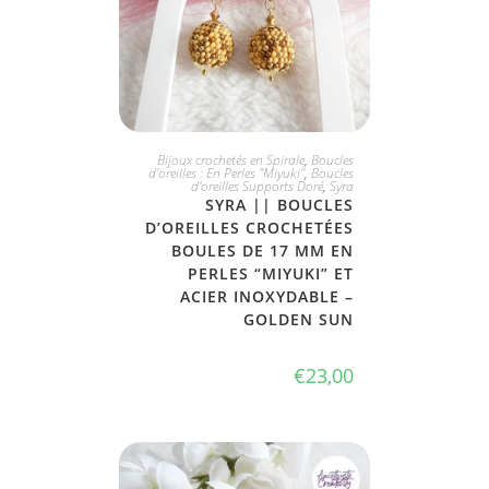
JE L'ADOPTE
Bijoux crochetés en Spirale
,
Boucles
d'oreilles : En Perles "Miyuki"
,
Boucles
d'oreilles Supports Doré
,
Syra
SYRA || BOUCLES
D’OREILLES CROCHETÉES
BOULES DE 17 MM EN
PERLES “MIYUKI” ET
ACIER INOXYDABLE –
GOLDEN SUN
€
23,00