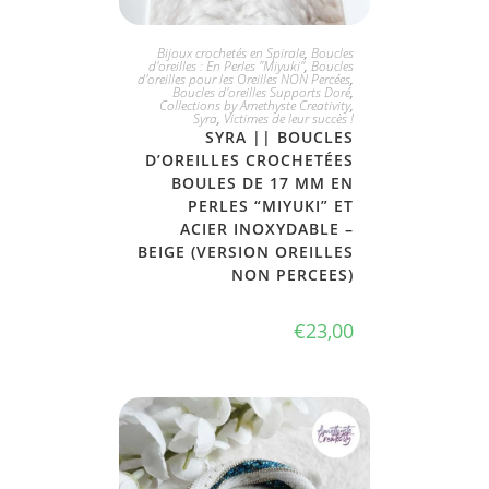
PLUS DISPONIBLE
Bijoux crochetés en Spirale
,
Boucles
d'oreilles : En Perles "Miyuki"
,
Boucles
d'oreilles pour les Oreilles NON Percées
,
Boucles d'oreilles Supports Doré
,
Collections by Amethyste Creativity
,
Syra
,
Victimes de leur succès !
SYRA || BOUCLES
D’OREILLES CROCHETÉES
BOULES DE 17 MM EN
PERLES “MIYUKI” ET
ACIER INOXYDABLE –
BEIGE (VERSION OREILLES
NON PERCEES)
€
23,00