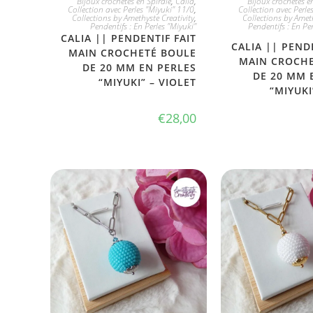
Bijoux crochetés en Spirale
,
Calia
,
Bijoux crochetés e
Collection avec Perles "Miyuki" 11/0
,
Collection avec Perle
Collections by Amethyste Creativity
,
Collections by Ameth
Pendentifs : En Perles "Miyuki"
Pendentifs : En Pe
CALIA || PENDENTIF FAIT
CALIA || PEND
MAIN CROCHETÉ BOULE
MAIN CROCHE
DE 20 MM EN PERLES
DE 20 MM 
“MIYUKI” – VIOLET
“MIYUKI
€
28,00