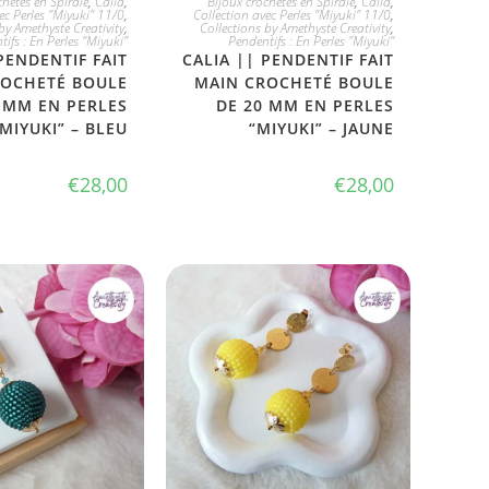
chetés en Spirale
,
Calia
,
Bijoux crochetés en Spirale
,
Calia
,
ec Perles "Miyuki" 11/0
,
Collection avec Perles "Miyuki" 11/0
,
by Amethyste Creativity
,
Collections by Amethyste Creativity
,
ifs : En Perles "Miyuki"
Pendentifs : En Perles "Miyuki"
PENDENTIF FAIT
CALIA || PENDENTIF FAIT
ROCHETÉ BOULE
MAIN CROCHETÉ BOULE
 MM EN PERLES
DE 20 MM EN PERLES
“MIYUKI” – BLEU
“MIYUKI” – JAUNE
€
28,00
€
28,00