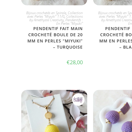
JE L'ADOPTE
JE L'ADO
Bijoux crochetés en Spirale
,
Collection
Bijoux crochetés en Spi
avec Perles "Miyuki" 11/0
,
Collections
avec Perles "Miyuki" 1
by Amethyste Creativity
,
Pendentifs :
by Amethyste Creativ
En Perles "Miyuki"
En
PENDENTIF FAIT MAIN
PENDENTIF 
CROCHETÉ BOULE DE 20
CROCHETÉ BO
MM EN PERLES “MIYUKI”
MM EN PERLES
– TURQUOISE
– BL
€
28,00