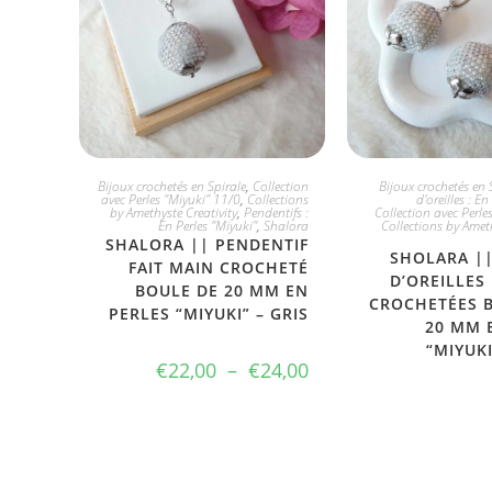
CHOIX DIVERS
JE L'ADO
Bijoux crochetés en Spirale
,
Collection
Bijoux crochetés en 
avec Perles "Miyuki" 11/0
,
Collections
d'oreilles : E
by Amethyste Creativity
,
Pendentifs :
Collection avec Perle
En Perles "Miyuki"
,
Shalora
Collections by Ameth
SHALORA || PENDENTIF
SHOLARA |
FAIT MAIN CROCHETÉ
D’OREILLES
BOULE DE 20 MM EN
CROCHETÉES 
PERLES “MIYUKI” – GRIS
20 MM 
“MIYUKI
€
22,00
–
€
24,00