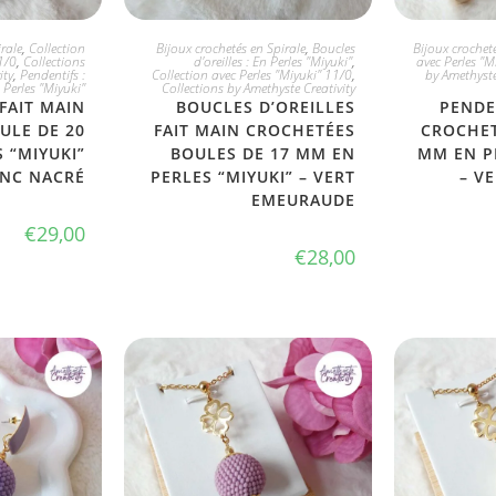
PTE
JE L'ADOPTE
JE
rale
,
Collection
Bijoux crochetés en Spirale
,
Boucles
Bijoux crocheté
1/0
,
Collections
d'oreilles : En Perles "Miyuki"
,
avec Perles "M
ity
,
Pendentifs :
Collection avec Perles "Miyuki" 11/0
,
by Amethyste
 Perles "Miyuki"
Collections by Amethyste Creativity
FAIT MAIN
BOUCLES D’OREILLES
PENDE
ULE DE 20
FAIT MAIN CROCHETÉES
CROCHET
 “MIYUKI”
BOULES DE 17 MM EN
MM EN P
ANC NACRÉ
PERLES “MIYUKI” – VERT
– V
EMEURAUDE
€
29,00
€
28,00