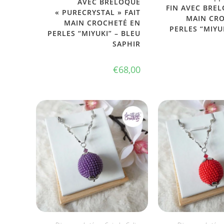
AVEC BRELOQUE
FIN AVEC BREL
« PURECRYSTAL » FAIT
MAIN CR
MAIN CROCHETÉ EN
PERLES “MIYU
PERLES “MIYUKI” – BLEU
SAPHIR
€
68,00
JE L'ADOPTE
JE L'ADO