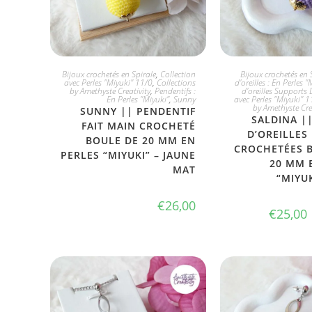
JE L'ADOPTE
CHOIX DI
Bijoux crochetés en Spirale
,
Collection
Bijoux crochetés en 
avec Perles "Miyuki" 11/0
,
Collections
d'oreilles : En Perles "
by Amethyste Creativity
,
Pendentifs :
d'oreilles Supports 
En Perles "Miyuki"
,
Sunny
avec Perles "Miyuki" 1
by Amethyste Cre
SUNNY || PENDENTIF
SALDINA |
FAIT MAIN CROCHETÉ
D’OREILLES
BOULE DE 20 MM EN
CROCHETÉES 
PERLES “MIYUKI” – JAUNE
20 MM 
MAT
“MIYUK
€
26,00
€
25,00