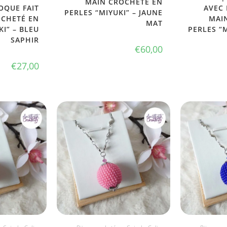
MAIN CROCHETÉ EN
OQUE FAIT
AVEC 
PERLES “MIYUKI” – JAUNE
OCHETÉ EN
MAI
MAT
KI” – BLEU
PERLES “M
SAPHIR
€
60,00
€
27,00
PTE
JE L'ADOPTE
JE