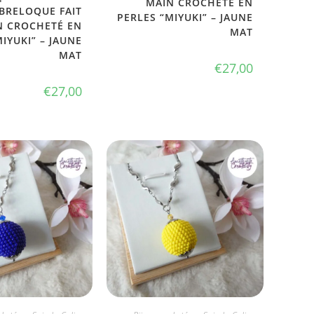
MAIN CROCHETÉ EN
BRELOQUE FAIT
PERLES “MIYUKI” – JAUNE
N CROCHETÉ EN
MAT
IYUKI” – JAUNE
MAT
€
27,00
€
27,00
 L'ADOPTE
JE L'ADOPTE