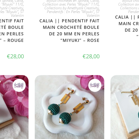
n Spirale
,
Calia
,
Bijoux crochetés en Spirale
,
Calia
,
Bijoux cro
s "Miyuki" 11/0
,
Collection avec Perles "Miyuki" 11/0
,
Collection av
yste Creativity
,
Collections by Amethyste Creativity
,
Collections 
rles "Miyuki"
,
ST
Pendentifs : En Perles "Miyuki"
,
ST
Pendent
Valentin
Valentin
CALIA || 
ENTIF FAIT
CALIA || PENDENTIF FAIT
MAIN C
TÉ BOULE
MAIN CROCHETÉ BOULE
DE 20
EN PERLES
DE 20 MM EN PERLES
” – ROUGE
“MIYUKI” – ROSE
€
28,00
€
28,00