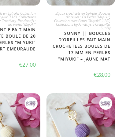
 L'ADOPTE
JE L'ADOPTE
s en Spirale
,
Collection
Bijoux crochetés en Spirale
,
Boucles
iyuki" 11/0
,
Collections
d'oreilles : En Perles "Miyuki"
,
 Creativity
,
Pendentifs :
Collection avec Perles "Miyuki" 11/0
,
En Perles "Miyuki"
Collections by Amethyste Creativity
,
Sunny
NTIF FAIT MAIN
SUNNY || BOUCLES
É BOULE DE 20
D’OREILLES FAIT MAIN
ERLES “MIYUKI”
CROCHETÉES BOULES DE
ERT EMEURAUDE
17 MM EN PERLES
“MIYUKI” – JAUNE MAT
€
27,00
€
28,00