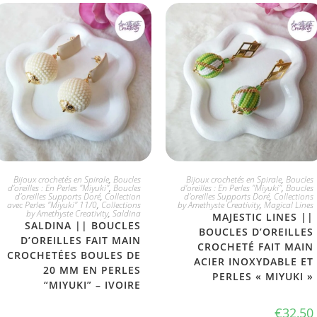
CHOIX DIVERS
JE L'ADOPTE
Bijoux crochetés en Spirale
,
Boucles
Bijoux crochetés en Spirale
,
Boucles
d'oreilles : En Perles "Miyuki"
,
Boucles
d'oreilles : En Perles "Miyuki"
,
Boucles
d'oreilles Supports Doré
,
Collection
d'oreilles Supports Doré
,
Collections
avec Perles "Miyuki" 11/0
,
Collections
by Amethyste Creativity
,
Magical Lines
by Amethyste Creativity
,
Saldina
MAJESTIC LINES ||
SALDINA || BOUCLES
BOUCLES D’OREILLES
D’OREILLES FAIT MAIN
CROCHETÉ FAIT MAIN
CROCHETÉES BOULES DE
ACIER INOXYDABLE ET
20 MM EN PERLES
PERLES « MIYUKI »
“MIYUKI” – IVOIRE
€
32,50