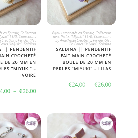
IX DIVERS
CHOIX DIVERS
s en Spirale
,
Collection
Bijoux crochetés en Spirale
,
Collection
iyuki" 11/0
,
Collections
avec Perles "Miyuki" 11/0
,
Collections
 Creativity
,
Pendentifs :
by Amethyste Creativity
,
Pendentifs :
Perles "Miyuki"
,
Saldina
En Perles "Miyuki"
,
Saldina
A || PENDENTIF
SALDINA || PENDENTIF
MAIN CROCHETÉ
FAIT MAIN CROCHETÉ
E DE 20 MM EN
BOULE DE 20 MM EN
RLES “MIYUKI” –
PERLES “MIYUKI” – LILAS
IVOIRE
€
24,00
–
€
26,00
4,00
–
€
26,00