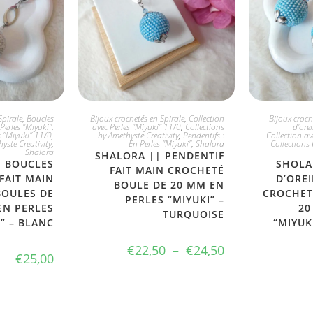
PTE
CHOIX DIVERS
JE
Spirale
,
Boucles
Bijoux crochetés en Spirale
,
Collection
Bijoux croch
n Perles "Miyuki"
,
avec Perles "Miyuki" 11/0
,
Collections
d'orei
s "Miyuki" 11/0
,
by Amethyste Creativity
,
Pendentifs :
Collection av
yste Creativity
,
En Perles "Miyuki"
,
Shalora
Collections 
Shalora
SHALORA || PENDENTIF
| BOUCLES
SHOLA
FAIT MAIN CROCHETÉ
 FAIT MAIN
D’OREI
BOULE DE 20 MM EN
BOULES DE
CROCHET
PERLES “MIYUKI” –
EN PERLES
20
TURQUOISE
” – BLANC
“MIYUK
€
22,50
–
€
24,50
€
25,00