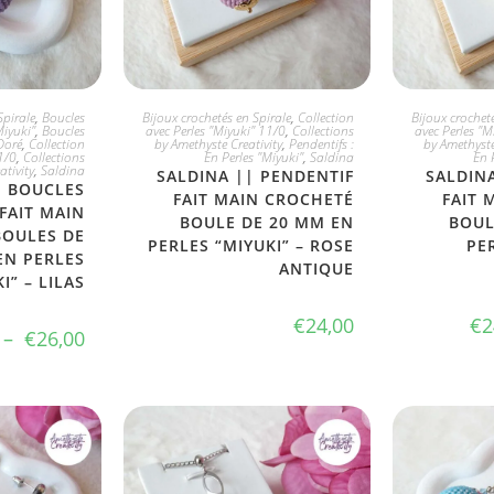
VERS
JE L'ADOPTE
CHO
Spirale
,
Boucles
Bijoux crochetés en Spirale
,
Collection
Bijoux crocheté
Miyuki"
,
Boucles
avec Perles "Miyuki" 11/0
,
Collections
avec Perles "M
Doré
,
Collection
by Amethyste Creativity
,
Pendentifs :
by Amethyste
1/0
,
Collections
En Perles "Miyuki"
,
Saldina
En 
ativity
,
Saldina
SALDINA || PENDENTIF
SALDIN
| BOUCLES
FAIT MAIN CROCHETÉ
FAIT 
 FAIT MAIN
BOULE DE 20 MM EN
BOUL
BOULES DE
PERLES “MIYUKI” – ROSE
PE
EN PERLES
ANTIQUE
I” – LILAS
€
24,00
€
2
–
€
26,00