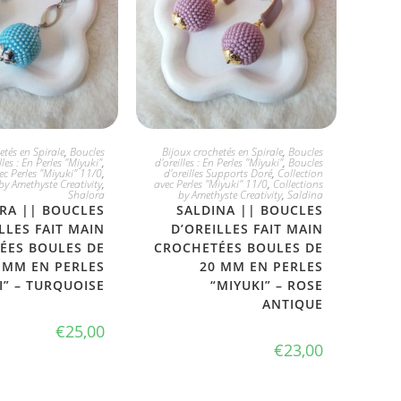
 L'ADOPTE
JE L'ADOPTE
etés en Spirale
,
Boucles
Bijoux crochetés en Spirale
,
Boucles
lles : En Perles "Miyuki"
,
d'oreilles : En Perles "Miyuki"
,
Boucles
ec Perles "Miyuki" 11/0
,
d'oreilles Supports Doré
,
Collection
by Amethyste Creativity
,
avec Perles "Miyuki" 11/0
,
Collections
Shalora
by Amethyste Creativity
,
Saldina
RA || BOUCLES
SALDINA || BOUCLES
LLES FAIT MAIN
D’OREILLES FAIT MAIN
ÉES BOULES DE
CROCHETÉES BOULES DE
 MM EN PERLES
20 MM EN PERLES
I” – TURQUOISE
“MIYUKI” – ROSE
ANTIQUE
€
25,00
€
23,00