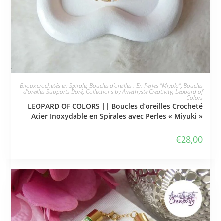
JE L'ADOPTE
Bijoux crochetés en Spirale
,
Boucles d'oreilles : En Perles "Miyuki"
,
Boucles
d'oreilles Supports Doré
,
Collections by Amethyste Creativity
,
Leopard of
Colors
LEOPARD OF COLORS || Boucles d’oreilles Crocheté
Acier Inoxydable en Spirales avec Perles « Miyuki »
€
28,00