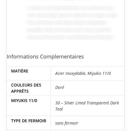
La dorure offre généralement une tenue d’un an,
voire davantage, dans le cadre d’un usage normal.
Pour préserver votre bijou le plus longtemps
possible, évitez le contact avec l’eau, le parfum
ainsi que les produits cosmétiques ou ménagers.
Informations Complementaires
MATIÈRE
Acier Inoxydable
,
Miyukis 11/0
COULEURS DES
Doré
APPRÊTS
MIYUKIS 11/0
30 – Silver Lined Transparent Dark
Teal
TYPE DE FERMOIR
sans fermoir