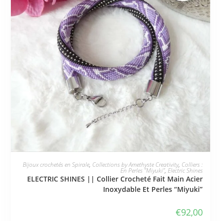
JE L'ADOPTE
Bijoux crochetés en Spirale
,
Collections by Amethyste Creativity
,
Colliers :
En Perles "Miyuki"
,
Electric Shines
ELECTRIC SHINES || Collier Crocheté Fait Main Acier
Inoxydable Et Perles “Miyuki”
€
92,00