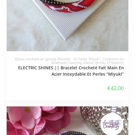
JE L'ADOPTE
Bijoux crochetés en Spirale
,
Bracelets : En Perles "Miyuki"
,
Collections by
Amethyste Creativity
,
Electric Shines
,
ST Valentin
ELECTRIC SHINES || Bracelet Crocheté Fait Main En
Acier Inoxydable Et Perles “Miyuki”
€
42,00