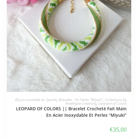
JE L'ADOPTE
Bijoux crochetés en Spirale
,
Bracelets : En Perles "Miyuki"
,
Collections by
Amethyste Creativity
,
Leopard of Colors
LEOPARD OF COLORS || Bracelet Crocheté Fait Main
En Acier Inoxydable Et Perles “Miyuki”
€
35,00