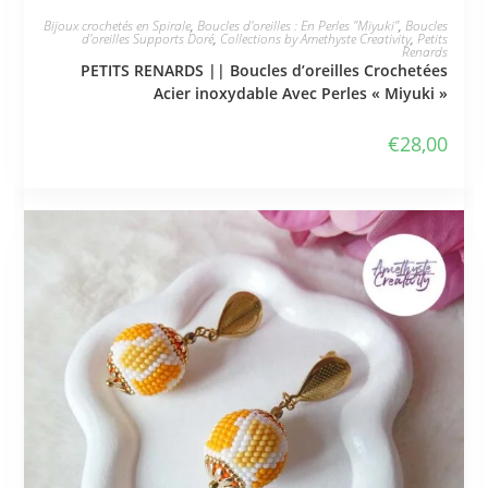
JE L'ADOPTE
Bijoux crochetés en Spirale
,
Boucles d'oreilles : En Perles "Miyuki"
,
Boucles
d'oreilles Supports Doré
,
Collections by Amethyste Creativity
,
Petits
Renards
PETITS RENARDS || Boucles d’oreilles Crochetées
Acier inoxydable Avec Perles « Miyuki »
€
28,00