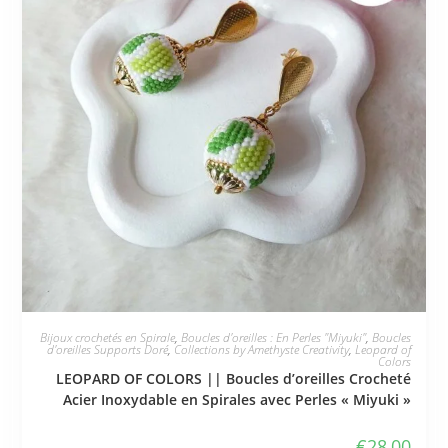
JE L'ADOPTE
Bijoux crochetés en Spirale
,
Boucles d'oreilles : En Perles "Miyuki"
,
Boucles
d'oreilles Supports Doré
,
Collections by Amethyste Creativity
,
Leopard of
Colors
LEOPARD OF COLORS || Boucles d’oreilles Crocheté
Acier Inoxydable en Spirales avec Perles « Miyuki »
€
28,00