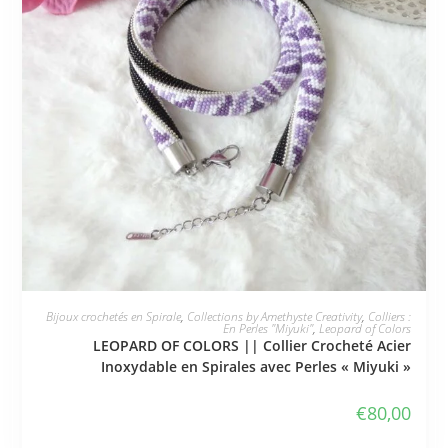
JE L'ADOPTE
Bijoux crochetés en Spirale
,
Collections by Amethyste Creativity
,
Colliers :
En Perles "Miyuki"
,
Leopard of Colors
LEOPARD OF COLORS || Collier Crocheté Acier
Inoxydable en Spirales avec Perles « Miyuki »
€
80,00