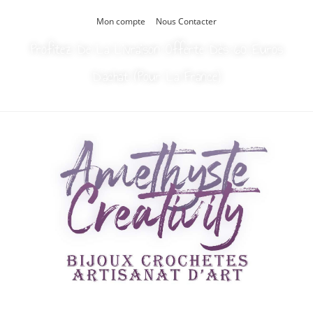
Mon compte
Nous Contacter
Profitez De La Livraison Offerte Dès 60 Euros
D’achat (Pour La France)