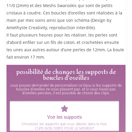
11/0 (2mm) et des Meshs Swaroskis qui sont de petits
cristaux à coudre. Ces boucles d’oreilles sont réalisées à la
main par mes soins ainsi que son schéma (Design by
Amethyste Creativity, reproduction interdite).
Il faut plusieurs heures pour les réaliser, les perles sont
d’abord enfiler sur un fils de coton, et crochetées ensuite
les unes aux autres autour d’une perles de 12mm. La boule
fait environ 17 mm.
possibilité de changer les supports de
boucles d'oreilles
vous pouvez demander de personnaliser ce bijou si les supports de
boucles d'oreilles ne vous plaisent pas. et si vous n'avez pas
d'oreilles percées, il est possible de choisir des clips.
Voir les supports
Choisissez les supports que vous désirez dans la liste.
CLIPS NON DISPO POUR LE MOMENT