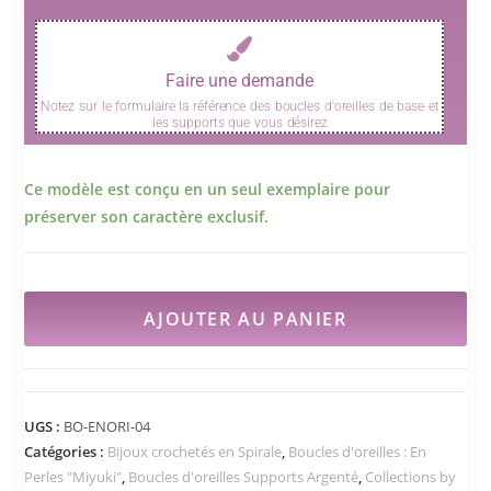
Faire une demande
Notez sur le formulaire la référence des boucles d'oreilles de base et
les supports que vous désirez
Ce modèle est conçu en un seul exemplaire pour
préserver son caractère exclusif.
AJOUTER AU PANIER
UGS :
BO-ENORI-04
Catégories :
Bijoux crochetés en Spirale
,
Boucles d'oreilles : En
Perles "Miyuki"
,
Boucles d'oreilles Supports Argenté
,
Collections by