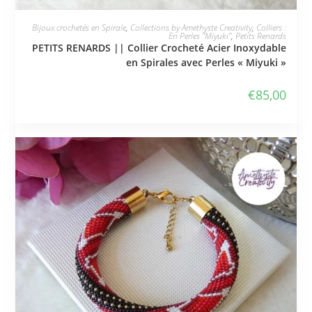
JE L'ADOPTE
Bijoux crochetés en Spirale
,
Collections by Amethyste Creativity
,
Colliers :
En Perles "Miyuki"
,
Petits Renards
PETITS RENARDS || Collier Crocheté Acier Inoxydable
en Spirales avec Perles « Miyuki »
€
85,00