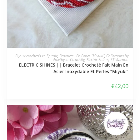
JE L'ADOPTE
Bijoux crochetés en Spirale
,
Bracelets : En Perles "Miyuki"
,
Collections by
Amethyste Creativity
,
Electric Shines
,
ST Valentin
ELECTRIC SHINES || Bracelet Crocheté Fait Main En
Acier Inoxydable Et Perles “Miyuki”
€
42,00