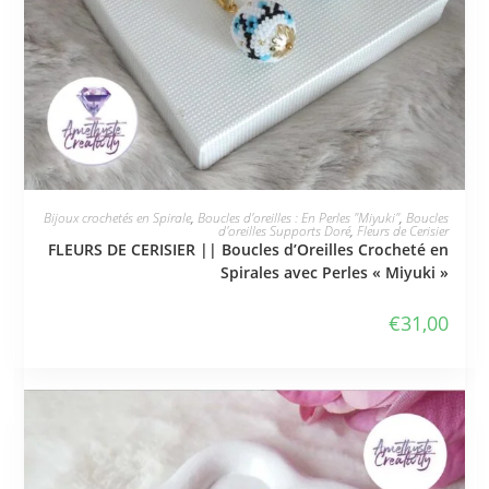
JE L'ADOPTE
Bijoux crochetés en Spirale
,
Boucles d'oreilles : En Perles "Miyuki"
,
Boucles
d'oreilles Supports Doré
,
Fleurs de Cerisier
FLEURS DE CERISIER || Boucles d’Oreilles Crocheté en
Spirales avec Perles « Miyuki »
€
31,00