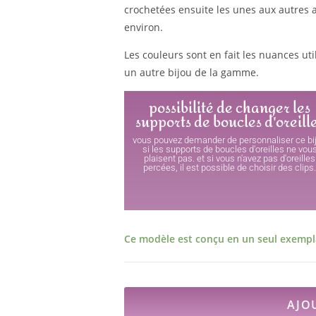
crochetées ensuite les unes aux autres
environ.
Les couleurs sont en fait les nuances utili
un autre bijou de la gamme.
possibilité de changer les
supports de boucles d'oreill
vous pouvez demander de personnaliser ce bi
si les supports de boucles d'oreilles ne vou
plaisent pas. et si vous n'avez pas d'oreilles
percées, il est possible de choisir des clips
Ce modèle est conçu en un seul exempla
AJO