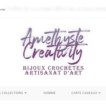
Profitez De La Livraison Offerte Dès 60 Euros D’acha
cter
S COLLECTIONS
HOMME
CARTE CADEAUX