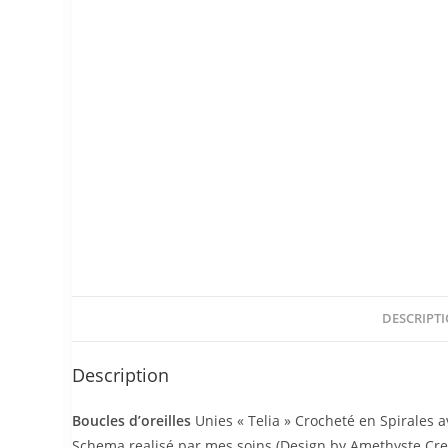
DESCRIPT
Description
Boucles d’oreilles
Unies « Telia » Crocheté en Spirales a
Schema realisé par mes soins (Design by Amethyste Creat