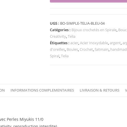
UGS :
BO-SIMPLE-TELIA-BLEU-04
Catégories :
Bijoux crochetés en Spirale
,
Boucl
Creativity
,
Telia
Étiquettes :
acier
,
Acier Inoxydable
,
argent
,
ar
d'oreilles
,
Boules
,
Crochet
,
faitmain
,
handmad
Spiral
,
Telia
ION
INFORMATIONS COMPLEMENTAIRES
LIVRAISON & RETOURS
V
vec Perles Miyukis 11/0
ivity, reproduction interdite)