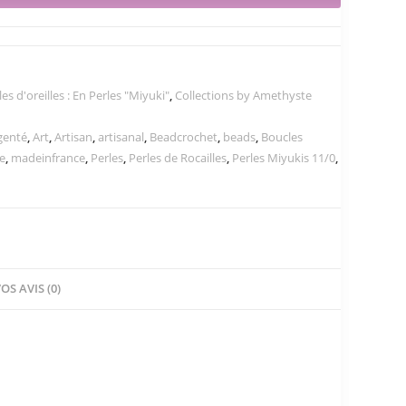
es d'oreilles : En Perles "Miyuki"
,
Collections by Amethyste
genté
,
Art
,
Artisan
,
artisanal
,
Beadcrochet
,
beads
,
Boucles
e
,
madeinfrance
,
Perles
,
Perles de Rocailles
,
Perles Miyukis 11/0
,
OS AVIS (0)