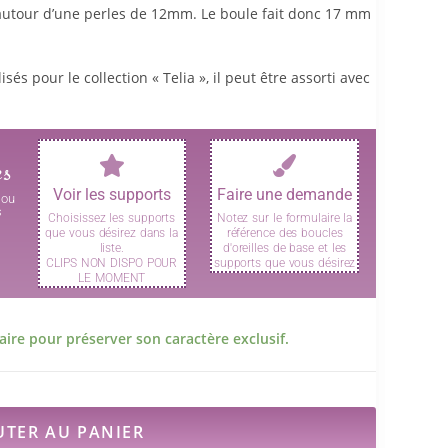
 autour d’une perles de 12mm. Le boule fait donc 17 mm
sés pour le collection « Telia », il peut être assorti avec
es
Voir les supports
Faire une demande
jou
s
Choisissez les supports
Notez sur le formulaire la
que vous désirez dans la
référence des boucles
.
liste.
d'oreilles de base et les
CLIPS NON DISPO POUR
supports que vous désirez
LE MOMENT
ire pour préserver son caractère exclusif.
UTER AU PANIER