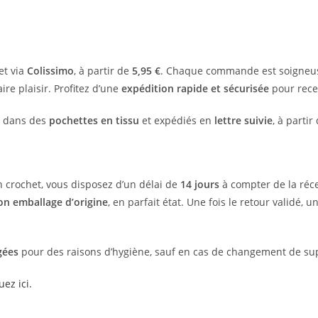
et via
Colissimo
, à partir de
5,95 €
. Chaque commande est soigneus
aire plaisir. Profitez d’une
expédition rapide et sécurisée
pour recev
és dans des
pochettes en tissu
et expédiés en
lettre suivie
, à partir
en crochet, vous disposez d’un délai de
14 jours
à compter de la réc
on emballage d’origine
, en parfait état. Une fois le retour validé, u
gées
pour des raisons d’hygiène, sauf en cas de changement de supp
uez ici.