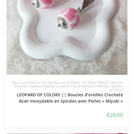
JE L'ADOPTE
Bijoux crochetés en Spirale
,
Boucles d'oreilles : En Perles "Miyuki"
,
Boucles
d'oreilles Supports Argenté
,
Collections by Amethyste Creativity
,
Leopard
of Colors
LEOPARD OF COLORS || Boucles d’oreilles Crocheté
Acier Inoxydable en Spirales avec Perles « Miyuki »
€
28,00