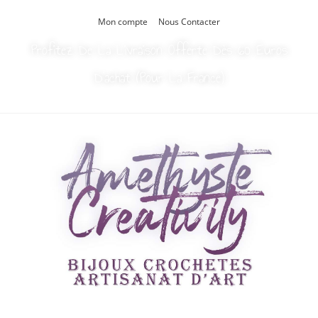
Mon compte
Nous Contacter
Profitez De La Livraison Offerte Dès 60 Euros
D’achat (Pour La France)