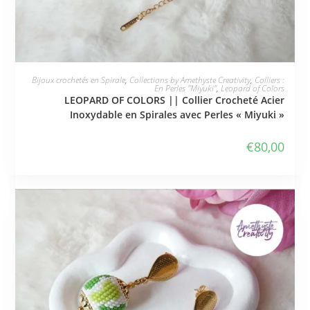
JE L'ADOPTE
Bijoux crochetés en Spirale
,
Collections by Amethyste Creativity
,
Colliers :
En Perles "Miyuki"
,
Leopard of Colors
LEOPARD OF COLORS || Collier Crocheté Acier
Inoxydable en Spirales avec Perles « Miyuki »
€
80,00