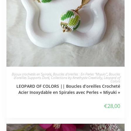
JE L'ADOPTE
Bijoux crochetés en Spirale
,
Boucles d'oreilles : En Perles "Miyuki"
,
Boucles
d'oreilles Supports Doré
,
Collections by Amethyste Creativity
,
Leopard of
Colors
LEOPARD OF COLORS || Boucles d’oreilles Crocheté
Acier Inoxydable en Spirales avec Perles « Miyuki »
€
28,00