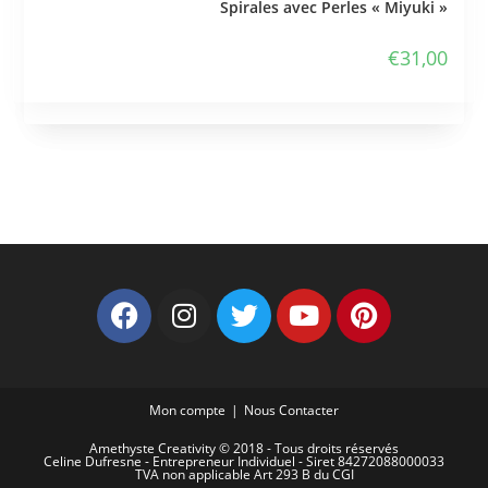
Spirales avec Perles « Miyuki »
€
31,00
Mon compte
Nous Contacter
Amethyste Creativity © 2018 - Tous droits réservés
Celine Dufresne - Entrepreneur Individuel - Siret 84272088000033
TVA non applicable Art 293 B du CGI