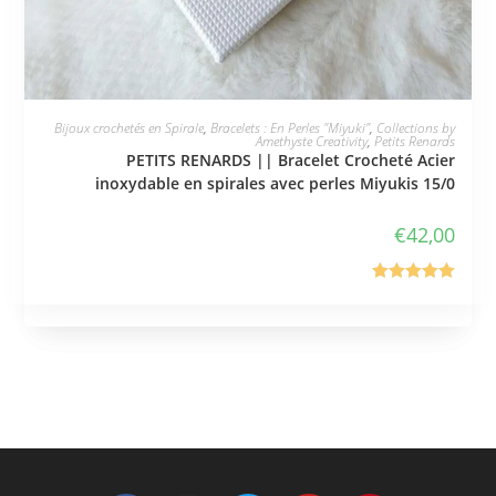
JE L'ADOPTE
Bijoux crochetés en Spirale
,
Bracelets : En Perles "Miyuki"
,
Collections by
Amethyste Creativity
,
Petits Renards
PETITS RENARDS || Bracelet Crocheté Acier
inoxydable en spirales avec perles Miyukis 15/0
€
42,00
Note
5.00
sur 5