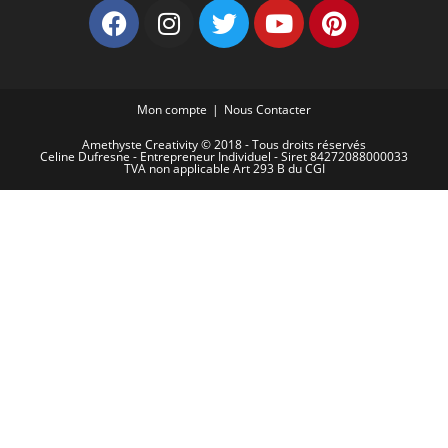
Mon compte
Nous Contacter
Amethyste Creativity © 2018 - Tous droits réservés
Celine Dufresne - Entrepreneur Individuel - Siret 84272088000033
TVA non applicable Art 293 B du CGI