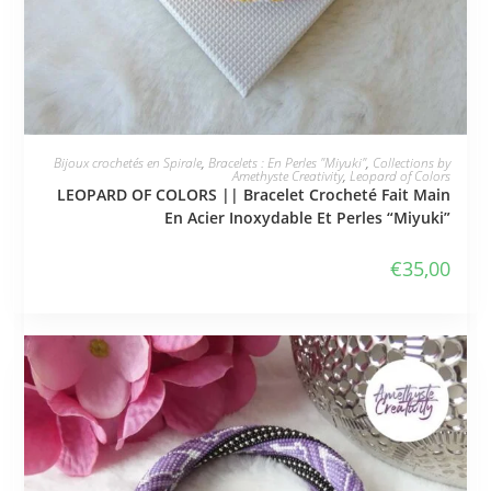
JE L'ADOPTE
Bijoux crochetés en Spirale
,
Bracelets : En Perles "Miyuki"
,
Collections by
Amethyste Creativity
,
Leopard of Colors
LEOPARD OF COLORS || Bracelet Crocheté Fait Main
En Acier Inoxydable Et Perles “Miyuki”
€
35,00