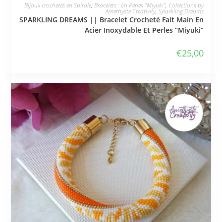
JE L'ADOPTE
Bijoux crochetés en Spirale
,
Bracelets : En Perles "Miyuki"
,
Collections by
Amethyste Creativity
,
Sparkling Dreams
SPARKLING DREAMS || Bracelet Crocheté Fait Main En
Acier Inoxydable Et Perles “Miyuki”
€
25,00