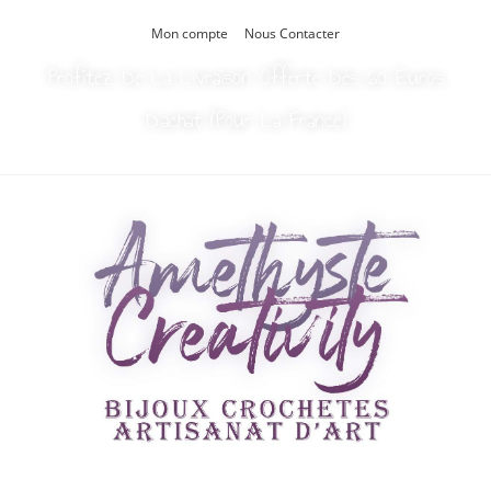
Mon compte
Nous Contacter
Profitez De La Livraison Offerte Dès 60 Euros
D’achat (Pour La France)