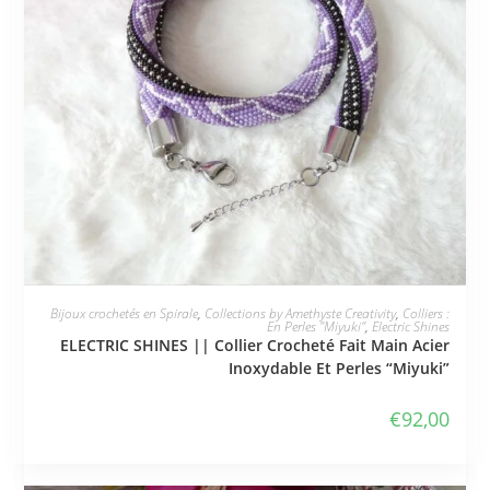
JE L'ADOPTE
Bijoux crochetés en Spirale
,
Collections by Amethyste Creativity
,
Colliers :
En Perles "Miyuki"
,
Electric Shines
ELECTRIC SHINES || Collier Crocheté Fait Main Acier
Inoxydable Et Perles “Miyuki”
€
92,00