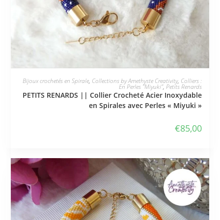
JE L'ADOPTE
Bijoux crochetés en Spirale
,
Collections by Amethyste Creativity
,
Colliers :
En Perles "Miyuki"
,
Petits Renards
PETITS RENARDS || Collier Crocheté Acier Inoxydable
en Spirales avec Perles « Miyuki »
€
85,00