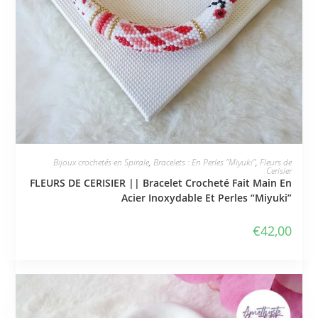
JE L'ADOPTE
Bijoux crochetés en Spirale
,
Bracelets : En Perles "Miyuki"
,
Fleurs de
Cerisier
FLEURS DE CERISIER || Bracelet Crocheté Fait Main En
Acier Inoxydable Et Perles “Miyuki”
€
42,00