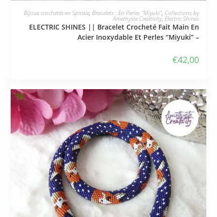
JE L'ADOPTE
Bijoux crochetés en Spirale
,
Bracelets : En Perles "Miyuki"
,
Collections by
Amethyste Creativity
,
Electric Shines
ELECTRIC SHINES || Bracelet Crocheté Fait Main En
Acier Inoxydable Et Perles “Miyuki” –
€
42,00