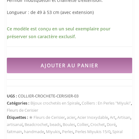
Fermoir mousqueton et chainette d’extension.
Longueur : de 49 à 53 cm (avec extension)
Ce modèle est conçu en un seul exemplaire pour
préserver son caractère exclusif.
AJOUTER AU PANIER
UGS :
COLLIER-CROCHETE-CERISIER-03
Catégories :
Bijoux crochetés en Spirale
,
Colliers : En Perles "Miyuki"
,
Fleurs de Cerisier
Étiquettes :
❀ Fleurs de Cerisier
,
acier
,
Acier Inoxydable
,
Art
,
Artisan
,
artisanal
,
Beadcrochet
,
beads
,
Boules
,
Collier
,
Crochet
,
Doré
,
faitmain
,
handmade
,
Miyukis
,
Perles
,
Perles Miyukis 15/0
,
Spiral