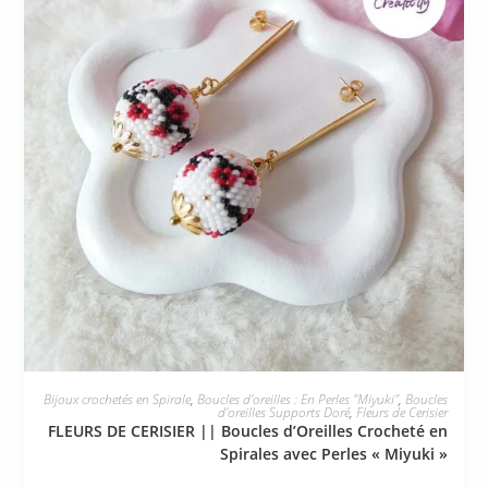
JE L'ADOPTE
Bijoux crochetés en Spirale
,
Boucles d'oreilles : En Perles "Miyuki"
,
Boucles
d'oreilles Supports Doré
,
Fleurs de Cerisier
FLEURS DE CERISIER || Boucles d’Oreilles Crocheté en
Spirales avec Perles « Miyuki »