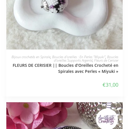
JE L'ADOPTE
Bijoux crochetés en Spirale
,
Boucles d'oreilles : En Perles "Miyuki"
,
Boucles
d'oreilles Supports Argenté
,
Fleurs de Cerisier
FLEURS DE CERISIER || Boucles d’Oreilles Crocheté en
Spirales avec Perles « Miyuki »
€
31,00