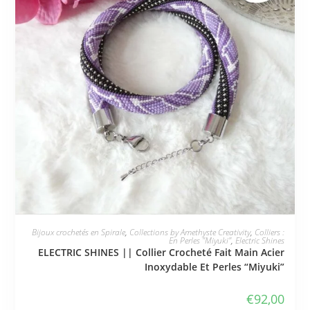
JE L'ADOPTE
Bijoux crochetés en Spirale
,
Collections by Amethyste Creativity
,
Colliers :
En Perles "Miyuki"
,
Electric Shines
ELECTRIC SHINES || Collier Crocheté Fait Main Acier
Inoxydable Et Perles “Miyuki”
€
92,00