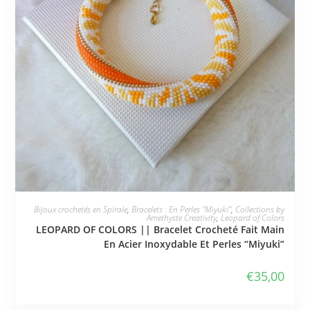
JE L'ADOPTE
Bijoux crochetés en Spirale
,
Bracelets : En Perles "Miyuki"
,
Collections by
Amethyste Creativity
,
Leopard of Colors
LEOPARD OF COLORS || Bracelet Crocheté Fait Main
En Acier Inoxydable Et Perles “Miyuki”
€
35,00