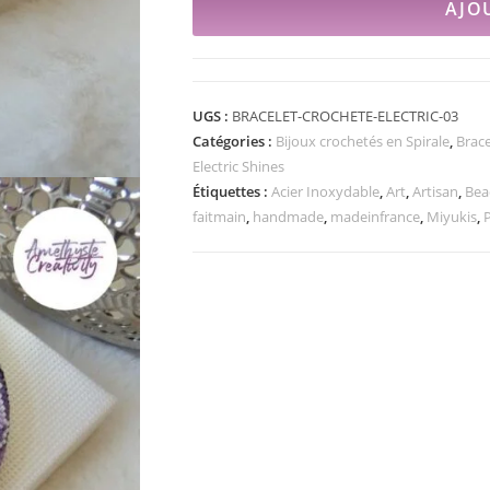
AJO
UGS :
BRACELET-CROCHETE-ELECTRIC-03
Catégories :
Bijoux crochetés en Spirale
,
Brace
Electric Shines
Étiquettes :
Acier Inoxydable
,
Art
,
Artisan
,
Bea
faitmain
,
handmade
,
madeinfrance
,
Miyukis
,
P