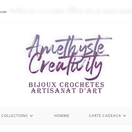
Profitez De La Livraison Offerte Dès 60 Euros D’acha
cter
S COLLECTIONS
HOMME
CARTE CADEAUX