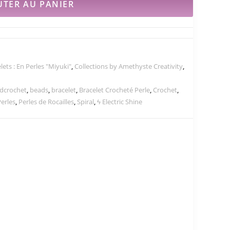
UTER AU PANIER
lets : En Perles "Miyuki"
,
Collections by Amethyste Creativity
,
dcrochet
,
beads
,
bracelet
,
Bracelet Crocheté Perle
,
Crochet
,
erles
,
Perles de Rocailles
,
Spiral
,
ϟ Electric Shine