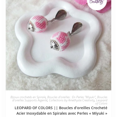
JE L'ADOPTE
Bijoux crochetés en Spirale
,
Boucles d'oreilles : En Perles "Miyuki"
,
Boucles
d'oreilles Supports Argenté
,
Collections by Amethyste Creativity
,
Leopard
of Colors
LEOPARD OF COLORS || Boucles d’oreilles Crocheté
Acier Inoxydable en Spirales avec Perles « Miyuki »