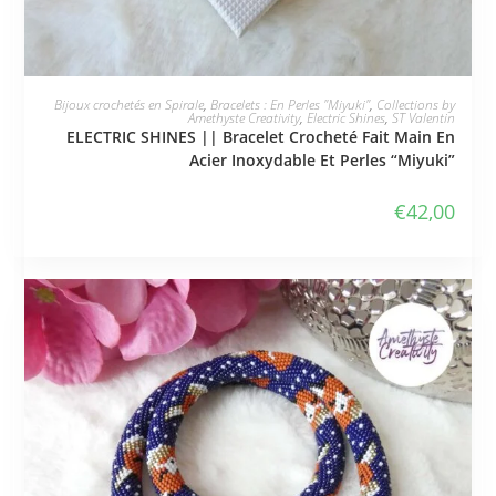
JE L'ADOPTE
Bijoux crochetés en Spirale
,
Bracelets : En Perles "Miyuki"
,
Collections by
Amethyste Creativity
,
Electric Shines
,
ST Valentin
ELECTRIC SHINES || Bracelet Crocheté Fait Main En
Acier Inoxydable Et Perles “Miyuki”
€
42,00