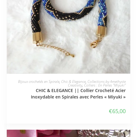
JE L'ADOPTE
Bijoux crochetés en Spirale
,
Chic & Elegance
,
Collections by Amethyste
Creativity
,
Colliers : En Perles "Miyuki"
CHIC & ELEGANCE || Collier Crocheté Acier
Inoxydable en Spirales avec Perles « Miyuki »
€
65,00