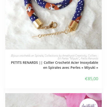
JE L'ADOPTE
Bijoux crochetés en Spirale
,
Collections by Amethyste Creativity
,
Colliers :
En Perles "Miyuki"
,
Petits Renards
PETITS RENARDS || Collier Crocheté Acier Inoxydable
en Spirales avec Perles « Miyuki »
€
85,00