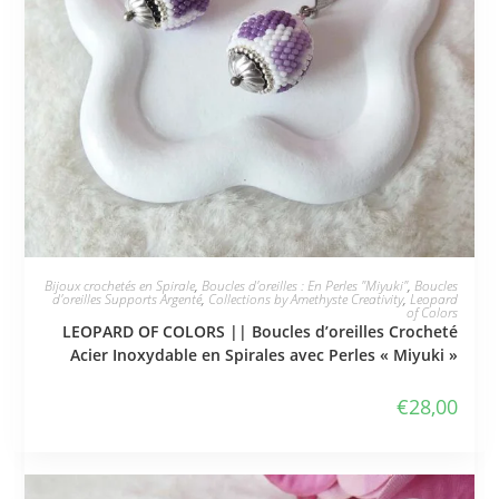
JE L'ADOPTE
Bijoux crochetés en Spirale
,
Boucles d'oreilles : En Perles "Miyuki"
,
Boucles
d'oreilles Supports Argenté
,
Collections by Amethyste Creativity
,
Leopard
of Colors
LEOPARD OF COLORS || Boucles d’oreilles Crocheté
Acier Inoxydable en Spirales avec Perles « Miyuki »
€
28,00