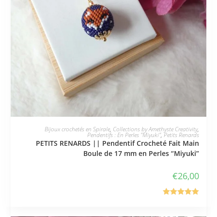
JE L'ADOPTE
Bijoux crochetés en Spirale
,
Collections by Amethyste Creativity
,
Pendentifs : En Perles "Miyuki"
,
Petits Renards
PETITS RENARDS || Pendentif Crocheté Fait Main
Boule de 17 mm en Perles “Miyuki”
€
26,00
Note
5.00
sur 5