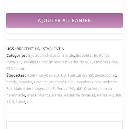
AJOUTER AU PANIER
UGS :
BRACELET-UNI-STVALENTIN
Catégories :
Bijoux crochetés en Spirale
,
Bracelets : En Perles
"Miyuki"
,
Bracelets Unis Simples : En Perles “Miyuki
,
Octobre Rose
,
ST Valentin
Étiquettes :
Acier Inoxydable
,
Art
,
Artisan
,
artisanal
,
Beadcrochet
,
beads
,
bracelet
,
Bracelet Crocheté Perle
,
Bracelets Unis Crochetés
Fait Main Acier Inoxydable Et Perles “Miyuki”
,
Crochet
,
faitmain
,
handmade
,
madeinfrance
,
Perles
,
Perles de Rocailles
,
Perles Miyukis
11/0
,
Spiral
,
Uni