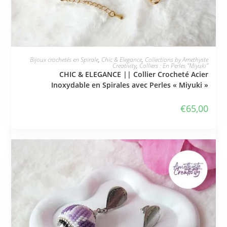
JE L'ADOPTE
Bijoux crochetés en Spirale
,
Chic & Elegance
,
Collections by Amethyste
Creativity
,
Colliers : En Perles "Miyuki"
CHIC & ELEGANCE || Collier Crocheté Acier
Inoxydable en Spirales avec Perles « Miyuki »
€
65,00